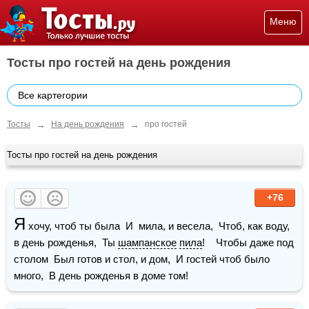
Меню
Тосты про гостей на день рождения
Все картегории
→
→
Тосты
На день рождения
про гостей
Тосты про гостей на день рождения
+76
Я
 хочу, чтоб ты была  И  мила, и весела,  Чтоб, как воду, 
в день рожденья,  Ты 
шампанское
пила
!    Чтобы даже под 
столом  Был готов и стол, и дом,  И гостей чтоб было 
много,  В день рожденья в доме том!