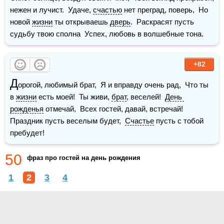
нежен и лучист.  Удаче, 
счастью
 нет преград, поверь,  Но 
новой 
жизни
 ты открываешь 
дверь
.  Раскрасят пусть 
судьбу твою сполна  Успех, любовь в волшебные тона.
+82
Д
орогой, любимый брат,  Я и вправду очень рад,  Что ты 
в 
жизни
 есть моей!  Ты живи, 
брат
, веселей!  
День 
рожденья
 отмечай,  Всех гостей, давай, встречай!  
Праздник пусть веселым будет,  
Счастье
 пусть с тобой 
пребудет!
50
фраз про гостей на день рождения
1
2
3
4