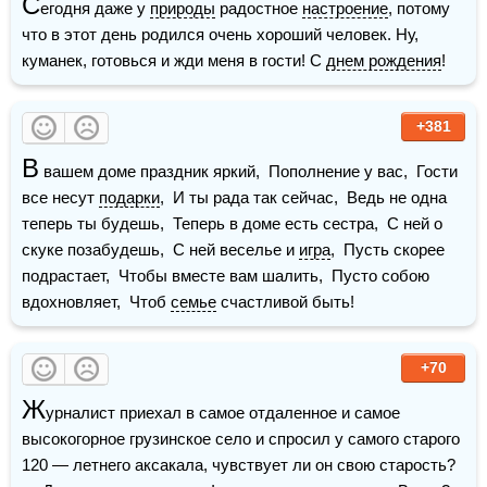
С
егодня даже у 
природы
 радостное 
настроение
, потому 
что в этот день родился очень хороший человек. Ну, 
куманек, готовься и жди меня в гости! С 
днем рождения
!
+381
В
 вашем доме праздник яркий,  Пополнение у вас,  Гости 
все несут 
подарки
,  И ты рада так сейчас,  Ведь не одна 
теперь ты будешь,  Теперь в доме есть сестра,  С ней о 
скуке позабудешь,  С ней веселье и 
игра
,  Пусть скорее 
подрастает,  Чтобы вместе вам шалить,  Пусто собою 
вдохновляет,  Чтоб 
семье
 счастливой быть!
+70
Ж
урналист приехал в самое отдаленное и самое 
высокогорное грузинское село и спросил у самого старого 
120 — летнего аксакала, чувствует ли он свою старость?  