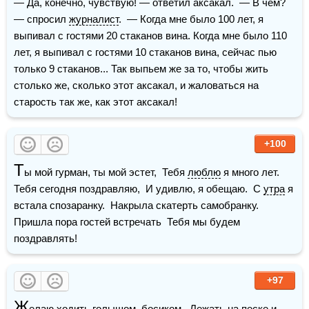
— Да, конечно, чувствую! — ответил аксакал.  — В чем? 
— спросил 
журналист
.  — Когда мне было 100 лет, я 
выпивал с гостями 20 стаканов вина. Когда мне было 110 
лет, я выпивал с гостями 10 стаканов вина, сейчас пью 
только 9 стаканов... Так выпьем же за то, чтобы жить 
столько же, сколько этот аксакал, и жаловаться на 
старость так же, как этот аксакал!
+100
Т
ы мой гурман, ты мой эстет,  Тебя 
люблю
 я много лет.  
Тебя сегодня поздравляю,  И удивлю, я обещаю.  С 
утра
 я 
встала спозаранку.  Накрыла скатерть самобранку.  
Пришла пора гостей встречать  Тебя мы будем 
поздравлять!
+97
Ж
елаю ходить голышом, босиком,  Лежать на 
песке
 и 