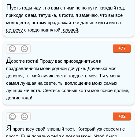
П
усть годы идут, но вам с ними не по пути, каждый год, 
приходя к вам, тетушка, в гости, я замечаю, что вы все 
молодеете, потому продолжайте и дальше идти им на 
встречу
 с гордо поднятой 
головой
.
+77
Д
орогие гости! Прошу вас присоединиться к 
поздравлениям моей родной дочурке. 
Доченька
 моя 
дорогая, ты мой лучик света, гордость моя. Ты у меня 
самая лучшая на свете, ты воплощение моих самых 
лучших качеств. Светись солнышко ты мое ясное долгие, 
долгие года!
+92
Я
 произнесу свой главный тост,  Который уж совсем не 
прост.  Ещё порадую тебя я поздравком,  Чтоб было 