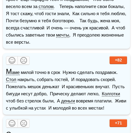
весело всем за 
столом
.    Теперь наполните свои бокалы,  
Я тост скажу, чтоб гости знали,  Как сильно я тебя люблю,  
Почти безумно я тебя боготворю.    Так будь, жена моя, 
всегда счастливой  И очень — очень уж красивой.  А чтоб 
сбылись заветные твои 
мечты
,  Я преодолею жизненные 
все версты.
+82
М
аме
 милой точно в срок  Нужно сделать поздравок.  
Стол
 накрыть, собрать гостей,  И порадовать скорей.  
Пожелать мешок деньжат  И красивеньких внучат.  Пусть 
бигуди несут добро,  Прическу делают легко,  
Колготки
чтоб без стрелок были,  А 
деньги
 вовремя платили.  Живи 
с улыбкой на устах  И молодей во всех местах!
+71