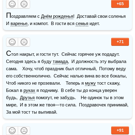
+65
П
оздравляем с 
Днём рожденья
!  Доставай свои соленья  
И 
варенье
, и компот.  В гости вся 
семья
 идет.  
+71
С
тол накрыт, и гости тут.  Сейчас горячее уж подадут.  
Сегодня здесь я буду 
тамада
,  И должность эту выбрала 
сама.    Хочу, чтоб праздник был отличный,  Потому веду 
его собственнолично.  Сейчас налью вина во все бокалы,  
Чтоб никого не прозевали.    Теперь я 
мужу
 тост скажу,  
Бокал в 
руках
 я подниму.  В себе ты до конца уверен 
будь,  
Друзья
 помогут, не забудь.    Не одинок ты в этом 
мире,  И в этом же твоя—то сила.  Поздравочек принимай,  
За мой тост ты выпивай.
+91