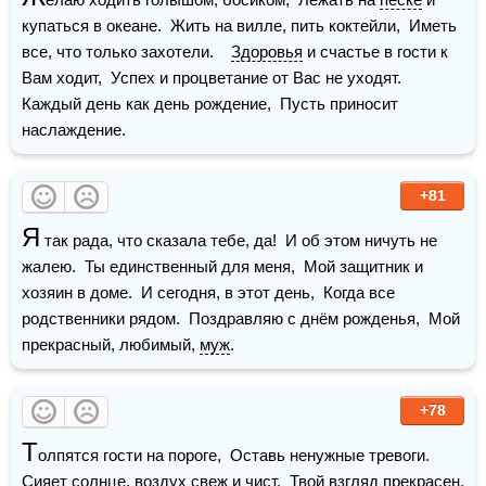
купаться в океане.  Жить на вилле, пить коктейли,  Иметь 
все, что только захотели.    
Здоровья
 и счастье в гости к 
Вам ходит,  Успех и процветание от Вас не уходят.  
Каждый день как день рождение,  Пусть приносит 
наслаждение.
+81
Я
 так рада, что сказала тебе, да!  И об этом ничуть не 
жалею.  Ты единственный для меня,  Мой защитник и 
хозяин в доме.  И сегодня, в этот день,  Когда все 
родственники рядом.  Поздравляю с днём рожденья,  Мой 
прекрасный, любимый, 
муж
.
+78
Т
олпятся гости на пороге,  Оставь ненужные тревоги.  
Сияет солнце, воздух свеж и чист,  Твой взгляд прекрасен, 