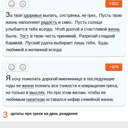
+352
З
а твоё 
здоровье
 выпить, сестрёнка, не грех,  Пусть твою 
жизнь наполняют 
радость
 и смех,  Пусть солнце 
улыбается тебе всегда,  Чтоб долгой и счастливой 
жизнь
была.  
Тост
, в твою честь принимай,  Разрезай сладкий 
Каравай,  Пускай удача выбирает лишь тебя,  Будь 
любимой и желанной всегда. 
+379
Я
 хочу пожелать дорогой имениннице в последующие 
годы ее 
жизни
 познать все тонкости и извращения греха, 
но только в 
мыслях
. Но при этом желаю, чтобы ее 
любимым 
напитком
 оставался кефир семейной жизни.
3
цитаты про грехи на день рождения