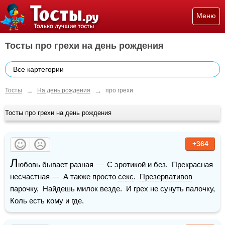
Меню
Тосты про грехи на день рождения
Все картегории
→
→
Тосты
На день рождения
про грехи
Тосты про грехи на день рождения
+364
Л
юбовь
 бывает разная —  С эротикой и без.  Прекрасная 
несчастная —  А также просто 
секс
.  
Презервативов
парочку,  Найдешь милок везде.  И грех не сунуть палочку,  
Коль есть кому и где.