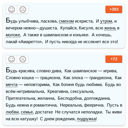
+383
Б
удь улыбчива, ласкова, 
смехом
 искриста,  И 
утром
, и 
вечером нежно—душиста.  Купайся, Кисуля, всю 
жизнь
 в 
молоке
,  А также в шампанском и коньяке.  А хочешь, 
лакай «Амаретто»,  И пусть никогда не иссякнет все это! 
+72
Б
удь красива, словно дива,  Как шампанское — игрива,  
Словно кошка — грациозна,  Как эпоха — грандиозна,  Как 
мечта
 — неповторима,  Как богиня будь любима.  Будь во 
всём нетривиальна,  Креативна, сексуальна,  
Притягательна, желанна,  Бесподобна, долгожданна.  
Будь нежна и романтична,  Нереальна, феерична.  Пусть в 
любви
, 
семье
, достатке  Не случатся неполадки.  Ты живи 
на всю катушку!  С днем рождения, 
подружка
!