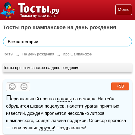
Меню
Тосты про шампанское на день рождения
Все картегории
→
→
Тосты
На день рождения
про шампанское
Тосты про шампанское на день рождения
+58
П
ерсональный прогноз 
погоды
 на сегодня. На тебя 
обрушится шквал поцелуев, налетит ураган приятных 
известий, дождем прольется несколько литров 
шампанского, сойдет лавина 
подарков
. Спонсор прогноза 
— твои лучшие 
друзья
! Поздравляем!