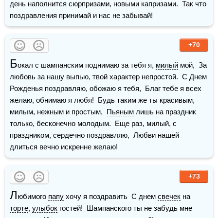
день наполнится сюрпризами, новыми капризами.  Так что 
поздравления принимай и нас не забывай!
+70
Б
окал с шампанским поднимаю за тебя я, 
милый
 мой,  За 
любовь
 за нашу выпью, твой характер непростой.  С Днем 
Рожденья поздравляю, обожаю я тебя,  Благ тебе я всех 
желаю, обнимаю я любя!  Будь таким же ты красивым, 
милым, нежным и простым,  
Пьяным
 лишь на праздник 
только, бесконечно молодым.  Еще раз, милый, с 
праздником, сердечно поздравляю,  Любви нашей 
длиться вечно искренне желаю! 
+73
Л
юбимого 
папу
 хочу я поздравить  С днем 
свечек
 на 
торте
, 
улыбок
 гостей!  Шампанского ты не забудь мне 