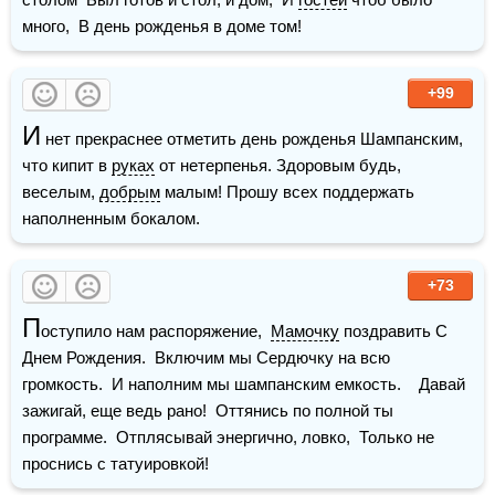
много,  В день рожденья в доме том!
+99
И
 нет прекраснее отметить день рожденья Шампанским, 
что кипит в 
руках
 от нетерпенья. Здоровым будь, 
веселым, 
добрым
 малым! Прошу всех поддержать 
наполненным бокалом.
+73
П
оступило нам распоряжение,  
Мамочку
 поздравить С 
Днем Рождения.  Включим мы Сердючку на всю 
громкость.  И наполним мы шампанским емкость.    Давай 
зажигай, еще ведь рано!  Оттянись по полной ты 
программе.  Отплясывай энергично, ловко,  Только не 
проснись с татуировкой!