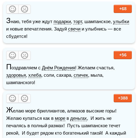
+68
З
наю, тебя уже ждут 
подарки
, 
торт
, шампанское, 
улыбки
и новые впечатления. Задуй 
свечи
 и улыбнись — все 
сбудется!
+56
П
оздравляем с 
Днём Рождения
! Желаем счастья, 
здоровья
, 
хлеба
, соли, сахара, 
спичек
, мыла, 
шампанского!
+388
Ж
елаю море бриллиантов, алмазов высокие горы!  
Желаю купаться как в 
море
 в 
деньгах
,  И жить не 
печалясь в полный размах!  Пусть шампанское течет 
рекой,  И будет рядом кто богатенький такой!  А каждый 