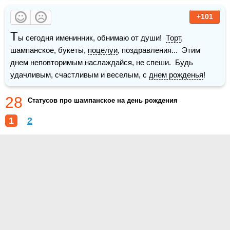
+101
Т
ы сегодня именинник, обнимаю от души!  
Торт
, 
шампанское, букеты, 
поцелуи
, поздравления...  Этим 
днем неповторимым наслаждайся, не спеши.  Будь 
удачливым, счастливым и веселым, с 
днем рожденья
!
28
Статусов про шампанское на день рождения
1
2