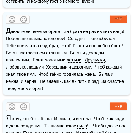
оставить  И каждому гостю немного налей! 
+97
Д
авайте выпьем за брата!  За брата не раз выпить надо!  
Побольше шампанского лей!  Сегодня — его юбилей!  
Тебе пожелать хочу, 
брат
,  Чтоб был ты волшебно богат!  
Богат настроеньем отличным,  Богат и доходом 
приличным,  Богат золотыми 
детьми
,  
Друзьями
, 
любовью, людьми  Хорошими и дорогими.  Чтоб каждый 
знал твое имя.  Чтоб тайно гордилась жена,  Была и 
нежна, и верна.  Не знаешь, как выпить я рад  За 
счастье
твое, милый брат!
+76
Я
 хочу, чтоб ты была  И  мила, и весела,  Чтоб, как воду, 
в день рожденья,  Ты шампанское 
пила
!    Чтобы даже под 
столом  Был готов и стол, и дом,  И 
гостей
 чтоб было 