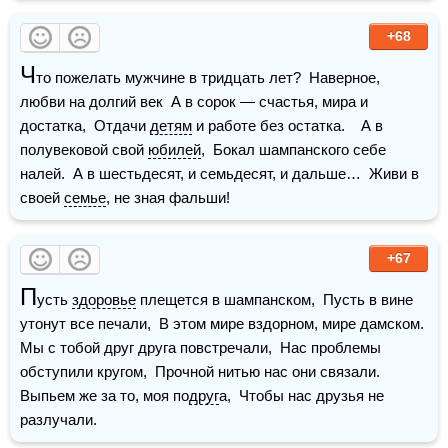
+68
Ч
то пожелать мужчине в тридцать лет?  Наверное, 
любви на долгий век  А в сорок — счастья, мира и 
достатка,  Отдачи 
детям
 и работе без остатка.    А в 
полувековой свой 
юбилей
,  Бокал шампанского себе 
налей.  А в шестьдесят, и семьдесят, и дальше…  Живи в 
своей 
семье
, не зная фальши!
+67
П
усть 
здоровье
 плещется в шампанском,  Пусть в вине 
утонут все печали,  В этом мире вздорном, мире дамском.  
Мы с тобой друг друга повстречали,  Нас проблемы 
обступили кругом,  Прочной нитью нас они связали.  
Выпьем же за то, моя по
друг
а,  Чтобы нас друзья не 
разлучали.