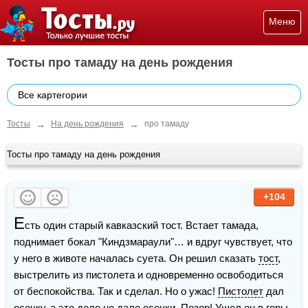
Меню
Тосты про тамаду на день рождения
Все картегории
→
→
Тосты
На день рождения
про тамаду
Тосты про тамаду на день рождения
+104
Е
сть один старый кавказский тост. Встает тамада, 
поднимает бокал "Киндзмараули"… и вдруг чувствует, что 
у него в животе началась суета. Он решил сказать 
тост
, 
выстрелить из пистолета и одновременно освободиться 
от беспокойства. Так и сделал. Но о ужас! 
Пистолет
 дал 
осечку, а это дело не дало осечки. Позор! Ушел он в горы. 