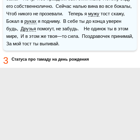
его собственнолично.  Сейчас налью вина во все бокалы,  
Чтоб никого не прозевали.    Теперь я 
мужу
 тост скажу,  
Бокал в 
руках
 я подниму.  В себе ты до конца уверен 
будь,  
Друзья
 помогут, не забудь.    Не одинок ты в этом 
мире,  И в этом же твоя—то сила.  Поздравочек принимай,  
За мой тост ты выпивай.
3
Статуса про тамаду на день рождения