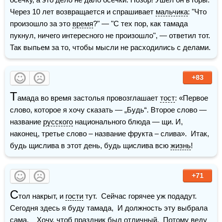
Через 10 лет возвращается и спрашивает 
мальчика
: "Что 
произошло за это 
время
?" — "С тех пор, как тамада 
пукнул, ничего интересного не произошло", — ответил тот.  
Так выпьем за то, чтобы мысли не расходились с делами.
+83
Т
амада во время застолья провозглашает 
тост
: «Первое 
слово, которое я хочу сказать — „Будь“. Второе слово — 
название 
русского
 национального блюда — щи. И, 
наконец, третье слово – название фрукта – слива».  Итак, 
будь щислива в этот день, будь щислива всю 
жизнь
!
+71
С
тол накрыт, и 
гости
 тут.  Сейчас горячее уж подадут.  
Сегодня здесь я буду тамада,  И должность эту выбрала 
сама.    Хочу, чтоб праздник был отличный,  Потому веду 