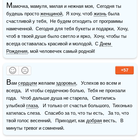
М
амочка, мамуля, милая и нежная моя,  Сегодня ты 
будешь просто 
женщиной
,  Я хочу, чтоб 
жизнь
 была 
счастливой у тебя,  Не будем отходить от программы 
намеченной.  Сегодня для тебя букеты и подарки,  Хочу, 
чтоб в твоей душе было светло и ярко,  Хочу, чтобы ты 
всегда оставалась красивой и молодой,  С 
Днем 
Рождения
, мой человечек самый родной! 
+57
В
ам 
сердцем
 желаем 
здоровья
,   Успехов во всем и 
всегда,   И чтобы сердечною болью,  Тебя не пронзали 
года.   Чтоб дальше душа не старела,   Светились 
улыбкой 
глаза
,   И только от счастья большого,  Тихонько 
катилась слеза.   Спасибо за то, что ты есть,   За то, что 
твой голос весенний,   Приходит, как 
добрая
 весть,   В 
минуты тревог и сомнений.