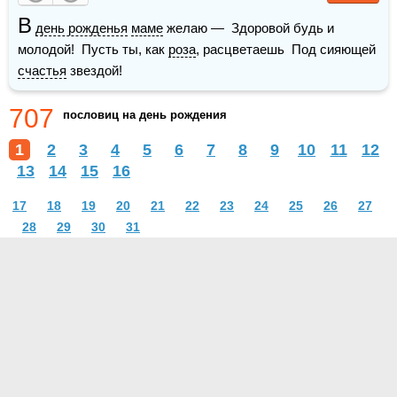
В
день рожденья
маме
 желаю —  Здоровой будь и 
молодой!  Пусть ты, как 
роза
, расцветаешь  Под сияющей 
счастья
 звездой!  
707
пословиц на день рождения
1
2
3
4
5
6
7
8
9
10
11
12
13
14
15
16
17
18
19
20
21
22
23
24
25
26
27
28
29
30
31