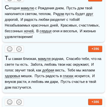
С
егодня 
мамулю
 с Рождения днем,  Пусть дом твой 
наполнится светом, теплом,  Ря
дом
 пусть будет 
друг
дорогой,  И радость любви разделит с тобой!  
Незабываемых красочных дней,  Красивых, счастливых, 
бессонных 
ночей
,  В 
сердце
 огня и веселья,  И жизнью 
удовлетворения!
+396
Т
ы самая близкая, 
мамуля
 родная,  Спасибо тебе, что на 
свете ты есть.  Забота, любовь твои нас окружают,  И 
голос звучит твой, как 
добрая
 весть,  Тебе мы желаем 
здоровья
 мешок.  Пусть радость в 
глазах
 искрится,  И 
внуков расти, и любовь им дари,  Пусть счастье в твой 
дом постучится.
+386