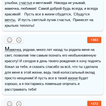
улыбки, 
счастья
 и мечтаний!  Никогда не унывай, 
мамочка, любимая!  Самой доброй будь всегда, и всегда 
красивой!    Пусть все в жизни сбудется,  Сбудутся 
мечты
,  И пусть светлый лучик счастья,  Принесет на 
крыльях теплоты!
+363
М
амочка
, родная, много лет назад ты родила меня на 
свет, позволив тем самым познать его необыкновенную 
красоту! И сегодня в день твоего рождения я хочу поднять 
бокал за тебя, и сказать спасибо за всё, что ты сделала 
для меня в этой жизни, ведь твой колоссальный вклад 
просто неоценим! И пусть все в твоей 
жизни
 будет 
хорошо, а я постараюсь поменьше огорчать и 
расстраивать тебя!
+372