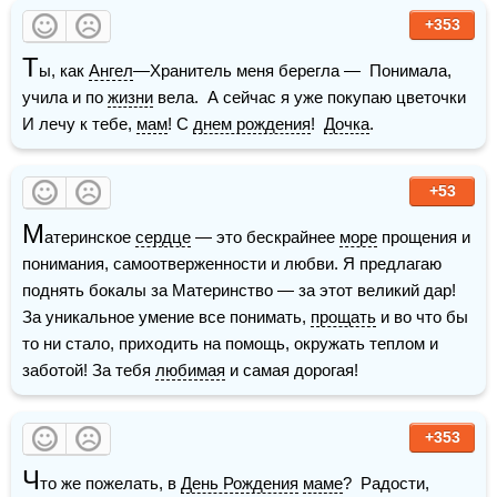
+353
Т
ы, как 
Ангел
—Хранитель меня берегла —  Понимала, 
учила и по 
жизни
 вела.  А сейчас я уже покупаю цветочки  
И лечу к тебе, 
мам
! С 
днем рождения
!  
Дочка
.
+53
М
атеринское 
сердце
 — это бескрайнее 
море
 прощения и 
понимания, самоотверженности и любви. Я предлагаю 
поднять бокалы за Материнство — за этот великий дар! 
За уникальное умение все понимать, 
прощать
 и во что бы 
то ни стало, приходить на помощь, окружать теплом и 
заботой! За тебя 
любимая
 и самая дорогая!
+353
Ч
то же пожелать, в 
День Рождения
маме
?  Радости, 