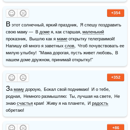
+354
В
 этот солнечный, яркий праздник,  Я спешу поздравить 
свою маму —  В 
доме
 я, как старшая, 
маленький
проказник,  Вышлю как я 
маме
 открытку телеграммой!    
Напишу ей много я заветных 
слов
,  Чтоб почувствовать ее 
милую улыбку!  "Мама дорогая, пусть живет любовь,  В 
нашем доме дружном, принимай открытку!"
+352
З
а 
маму
 дороую,  Бокал свой поднимаю!  И о тебе, 
родная,  Немного размышляю:  Ты, лучшая на свете,  Не 
знаю 
счастья
 края!  Живу я на планете,  И 
радость
обретаю!
+86