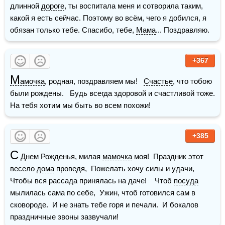
длинной 
дороге
, ты воспитала меня и сотворила таким, 
какой я есть сейчас. Поэтому во всём, чего я добился, я 
обязан только тебе. Спасибо, тебе, 
Мама
... Поздравляю.
+367
М
амочка
, родная, поздравляем мы!   
Счастье
, что тобою 
были рождены.   Будь всегда здоровой и счастливой тоже.   
На тебя хотим мы быть во всем похожи!
+385
С
 Днем Рожденья, милая 
мамочка
 моя!  Праздник этот 
весело 
дома
 проведя,  Пожелать хочу силы и удачи,  
Чтобы вся рассада принялась на даче!    Чтоб 
посуда
мылилась сама по себе,  Ужин, чтоб готовился сам в 
сковороде.  И не знать тебе горя и печали.  И бокалов 
праздничные звоны зазвучали!