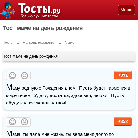
Меню
Тост маме на день рождения
→
→
Тосты
На день рождения
Маме
Тост маме на день рождения
+391
М
аму
 родную с Рождения днем!  Пусть будет гармония в 
мире твоем,  
Удачи
, достатка, 
здоровья
, 
любви
,  Пусть 
сбудутся все желанья твои!
+352
М
ама, ты дала мне 
жизнь
, ты вела меня долго по 