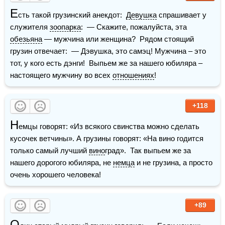
Е
сть такой грузинский анекдот:  
Девушка
 спрашивает у 
служителя 
зоопарка
:  — Скажите, пожалуйста, эта 
обезьяна
 — мужчина или женщина?  Рядом стоящий 
грузин отвечает:  — Дэвушка, это самэц! Мужчина – это 
тот, у кого есть дэнги!  Выпьем же за нашего юбиляра – 
настоящего мужчину во всех 
отношениях
!
+118
Н
емцы говорят: «Из всякого свинства можно сделать 
кусочек ветчины». А грузины говорят: «На вино годится 
только самый лучший 
вино
град».  Так выпьем же за 
нашего дорогого юбиляра, не 
немца
 и не грузина, а просто 
очень хорошего человека!
+89
О