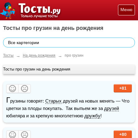
Меню
Тосты про грузин на день рождения
Все картегории
→
→
Тосты
На день рождения
про грузин
Тосты про грузин на день рождения
+81
Г
рузины говорят: 
Старых
 друзей на новых менять — Что 
цветки за плоды покупать.  Так выпьем же за 
друзей
юбиляра и за крепкую многолетнюю 
дружбу
!
+80