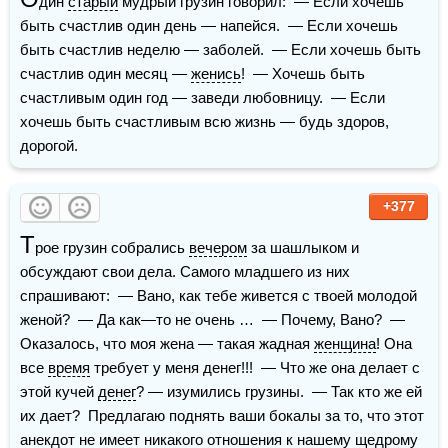
дин 
старый
 мудрый грузин говорил:  — Если хочешь 
быть счастлив один день — напейся.  — Если хочешь 
быть счастлив неделю — заболей.  — Если хочешь быть 
счастлив один месяц — 
женись
!  — Хочешь быть 
счастливым один год — заведи любовницу.  — Если 
хочешь быть счастливым всю жизнь — будь здоров, 
дорогой.
+377
Т
рое грузин собрались 
вечером
 за шашлыком и 
обсуждают свои дела. Самого младшего из них 
спрашивают:  — Вано, как тебе живется с твоей молодой 
женой?  — Да как—то не очень …  — Почему, Вано?  — 
Оказалось, что моя жена — такая жадная 
женщина
! Она 
все 
время
 требует у меня денег!!!  — Что же она делает с 
этой кучей 
денег
? — изумились грузины.  — Так кто же ей 
их дает?  Предлагаю поднять ваши бокалы за то, что этот 
анекдот не имеет никакого отношения к нашему щедрому 