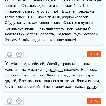
не знать,  Счастья, 
здоровья
 и всяческих благ,  По 
пятьдесят раза три чтоб вот так!    Будь ты прекрасной 
такою вовек,  Ты — мой 
любимый
, родной человек!  
Сбудутся пусть сокровенные сны,  Счастья в душе и 
прекрасной весны!    Что еще можно тебе пожелать?  
Хочется нежно тебя целовать,  Радовать буду настроем 
благим,  Чтобы гордилась ты сыном своим!
+384
У
 тебя сегодня юбилей,  Давай устроим маленький 
мальчишник,  Накатим, в 
ресторане
 посидим,  Надеюсь, 
не поймает нас гаишник.  Для круглой даты нужен круг 
друзей
,  Всех позовем, кого жена отпустит.  Давай кутнем, 
как в юности, смелей!  И не оставим даже шанса 
грусти
.
+356