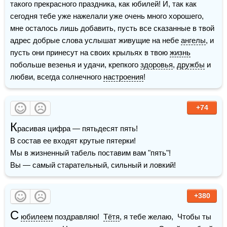
такого прекрасного праздника, как юбилей! И, так как 
сегодня тебе уже нажелали уже очень много хорошего, 
мне осталось лишь добавить, пусть все сказанные в твой 
адрес добрые слова услышат живущие на небе 
ангелы
, и 
пусть они принесут на своих крыльях в твою 
жизнь
побольше везенья и удачи, крепкого 
здоровья
, 
дружбы
 и 
любви, всегда солнечного 
настроения
!
+74
К
расивая цифра — пятьдесят пять!

В состав ее входят крутые пятерки!

Мы в жизненный табель поставим вам "пять"!

Вы — самый старательный, сильный и ловкий! 
+380
С
юбилеем
 поздравляю!  
Тётя
, я тебе желаю,  Чтобы ты 