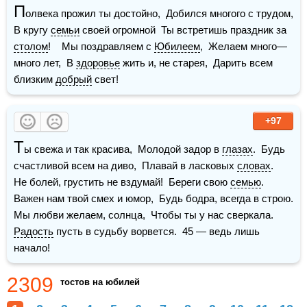
П
олвека прожил ты достойно,  Добился многого с трудом,  
В кругу 
семьи
 своей огромной  Ты встретишь праздник за 
столом
!    Мы поздравляем с 
Юбилеем
,  Желаем много—
много лет,  В 
здоровье
 жить и, не старея,  Дарить всем 
близким 
добрый
 свет!
+97
Т
ы свежа и так красива,  Молодой задор в 
глазах
.  Будь 
счастливой всем на диво,  Плавай в ласковых 
словах
.    
Не болей, грустить не вздумай!  Береги свою 
семью
.  
Важен нам твой смех и юмор,  Будь бодра, всегда в строю.    
Мы любви желаем, солнца,  Чтобы ты у нас сверкала.  
Радость
 пусть в судьбу ворвется.  45 — ведь лишь 
начало!
2309
тостов на юбилей