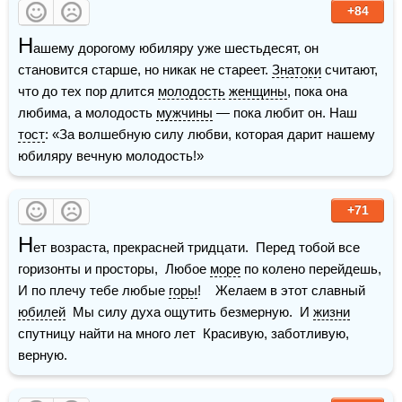
+84
Н
ашему дорогому юбиляру уже шестьдесят, он 
становится старше, но никак не стареет. 
Знатоки
 считают, 
что до тех пор длится 
молодость
женщины
, пока она 
любима, а молодость 
мужчины
 — пока любит он. Наш 
тост
: «За волшебную силу любви, которая дарит нашему 
юбиляру вечную молодость!»
+71
Н
ет возраста, прекрасней тридцати.  Перед тобой все 
горизонты и просторы,  Любое 
море
 по колено перейдешь,  
И по плечу тебе любые 
горы
!    Желаем в этот славный 
юбилей
  Мы силу духа ощутить безмерную.  И 
жизни
спутницу найти на много лет  Красивую, заботливую, 
верную.