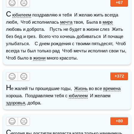
+67
С
юбилеем
 поздравляю я тебя  И желаю жить всегда 
любя,  Чтоб исполнилась 
мечта
 твоя,  Была в 
мире
любовь и доброта.    Пусть не будет в жизни слез  Жить 
без бед и грез.  Всего что хочешь добиваться  И почаще 
улыбаться.    С днем рождения с твоими пятьдесят,  Чтоб 
всегда ты был только рад  Чтоб мечты исполнил свои ты,  
Чтоб было в 
жизни
 много красоты.
+372
Н
е жалей ты прошедшие годы,  
Жизнь
 во все 
времена
хороша.  Поздравляем тебя с 
юбилеем
  И желаем 
здоровья
, добра.
+80
С
егодня вы достигли возраста когда только начинаешь 