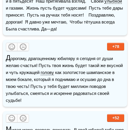
и в пятьдесят  Наш притягивала взгляд.    Своей 
улыбкой
и газами.  Жизнь пусть будет чудесами!  Пусть тебе дары 
приносят.  Пусть на ручках тебя носят!    Поздравляю, 
дорогая!  Я давно уже мечтаю,  Чтобы тётушка всегда  
Была счастлива. Да—да!
+78
Д
орогому, драгоценному юбиляру я сегодня от души 
желаю счастья! Пусть твоя жизнь будет такой же вкусной 
и чуть кружащей 
голову
 как золотистое шампанское в 
моем бокале, который я поднимаю и осушаю до дна в 
твою честь! Пусть у тебя будет миллион поводов 
улыбаться, смеяться и искренне радоваться своей 
судьбе!
+52
М
илая 
мама
, позволь пожелать  В твой юбилей тебе горя 