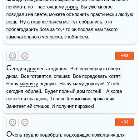
понимать по—настоящему 
жизнь
. Вы уже многое 
повидали на свете, можете объяснить практически любую 
вещь. Ну а главное зачем мы тут собрались, это 
поблагодарить 
бога
 за то, что он послал нам такого 
замечательного человека, с юбилеем.
+93
С
егодня 
дом
 весь ходуном.  Всё перевёрнуто вверх 
дном.  Все готовятся, спешат,  Все порадовать хотят!    
Нашу 
мамочку
 родную.  Нашу маму дорогую!  У ней 
сегодня 
юбилей
.  Будет полный дом 
гостей
!    А когда 
начнётся праздник,  Главный мамочкин проказник  
Зачитает ей стишок  И получит пирожок!
+83
О
чень трудно подобрать подходящие пожелания для 