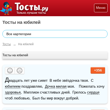
Меню
Тосты на юбилей
Все картегории
→
Тосты
На юбилей
Тосты на юбилей
+356
Д
вадцать лет уже сияет  В небе звёздочка твоя.  С 
юбилеем
 поздравляю,  
Дочка
милая
 моя.    Пожелать хочу 
здоровья
,  Миллион счастливых дней.  Грелось 
сердце
чтоб любовью,  Был бы мир вокруг добрей.