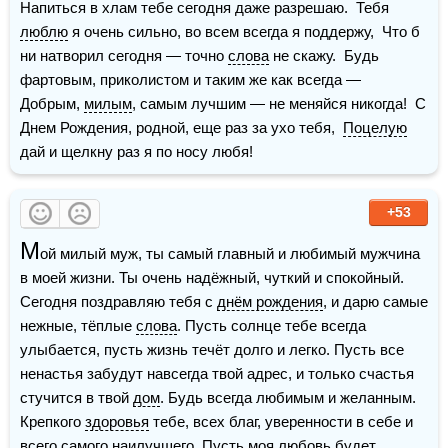
Напиться в хлам тебе сегодня даже разрешаю.  Тебя 
люблю
 я очень сильно, во всем всегда я поддержу,  Что б 
ни натворил сегодня — точно 
слова
 не скажу.  Будь 
фартовым, приколистом и таким же как всегда —   
Добрым, 
милым
, самым лучшим — не меняйся никогда!  С 
Днем Рождения, родной, еще раз за ухо тебя,  
Поцелую
дай и щелкну раз я по носу любя!
+53
М
ой милый муж, ты самый главный и любимый мужчина 
в моей жизни. Ты очень надёжный, чуткий и спокойный. 
Сегодня поздравляю тебя с 
днём рождения
, и дарю самые 
нежные, тёплые 
слова
. Пусть солнце тебе всегда 
улыбается, пусть жизнь течёт долго и легко. Пусть все 
ненастья забудут навсегда твой адрес, и только счастья 
стучится в твой 
дом
. Будь всегда любимым и желанным. 
Крепкого 
здоровья
 тебе, всех благ, уверенности в себе и 
всего самого наилучшего. Пусть моя любовь будет 