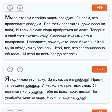
+59
М
ы за 
столом
 с тобою рядом посидим,  За всем, что 
происходит уследим.  Все 
гости
 веселятся, даже песенки 
поют,  И только скуке сюда пробраться не дают.  Теперь и 
я свой 
тост
 сказать хочу,  
Словами
 нежными его я 
подкреплю.  Наполните, пожалуйста, свои бокалы,  Чтоб 
мужа обходили зубоскалы  Чтоб, всё, что запланировано 
сбылось,  И чтоб во всём всегда везлось.
+79
Я
 поднимаю эту чарку,  За мужа, за его 
любовь
!  Прими 
ты от меня 
подарки
,  И несколько приятных слов:  Я 
пожелать хочу 
удачи
,  Тебе во всех твоих делах!  Ты 
улыбайся мне почаще,  Носи почаще на 
руках
!