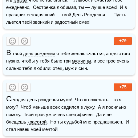
ежедневно,  Сестренка любимая, ты — лучше всех!  И в 
праздник сегодняшний — твой День Рожденья —  Пусть 
льется твой звонкий и радостный смех!
+79
В
 твой 
день рождения
 я тебе желаю счастья, а для этого 
нужно, чтобы у тебя было три 
мужчины
, и все трое очень 
сильно тебя любили: 
отец
, муж и сын.
+75
С
егодня день рожденья мужа!  Что ж пожелать—то я 
могу?  Чтоб меньше всех садился в лужу,  А я посильно 
помогу.  Твой нрав уж очень специфичен,  Да и не 
блещешь 
красотой
.  Но ты судьбой мне предназначен.  И 
стал навек моей 
мечтой
!