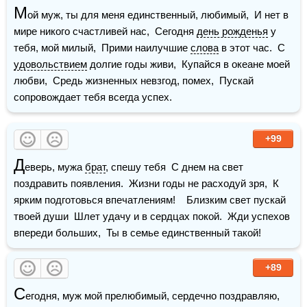
М
ой муж, ты для меня единственный, любимый,  И нет в 
мире никого счастливей нас,  Сегодня 
день рожденья
 у 
тебя, мой милый,  Прими наилучшие 
слова
 в этот час.  С 
удовольствием
 долгие годы живи,  Купайся в океане моей 
любви,  Средь жизненных невзгод, помех,  Пускай 
сопровождает тебя всегда успех.
+99
Д
еверь, мужа 
брат
, спешу тебя  С днем на свет 
поздравить появления.  Жизни годы не расходуй зря,  К 
ярким подготовься впечатлениям!    Близким свет пускай 
твоей души  Шлет удачу и в сердцах покой.  Жди успехов 
впереди больших,  Ты в семье единственный такой!
+89
С
егодня, муж мой прелюбимый, сердечно поздравляю,  