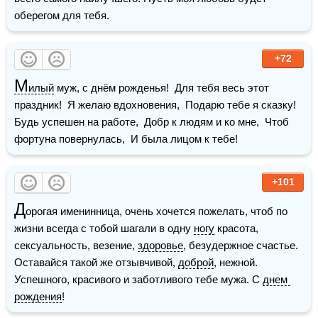
оберегом для тебя.
+72
М
илый
 муж, с днём рожденья!  Для тебя весь этот 
праздник!  Я желаю вдохновения,  Подарю тебе я сказку!  
Будь успешен на работе,  Добр к людям и ко мне,  Чтоб 
фортуна повернулась,  И была лицом к тебе!
+101
Д
орогая именинница, очень хочется пожелать, чтоб по 
жизни всегда с тобой шагали в одну 
ногу
 красота, 
сексуальность, везение, 
здоровье
, безудержное счастье. 
Оставайся такой же отзывчивой, 
доброй
, нежной. 
Успешного, красивого и заботливого тебе мужа. С 
днем 
рождения
!  