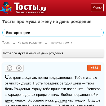
Меню
Тосты про мужа и жену на день рождения
Все картегории
→
→
Тосты
На день рождения
про мужа и жену
Тосты про мужа и жену на день рождения
+383
С
естренка родная, прими поздравления:  Тебе я желаю 
от чистой души:  Пусть праздник сегодняшний — твой 
День Рожденья  Удачу тебе принести поспешит.    Успехов 
в карьере, в делах предстоящих,  Любви несравненной и 
денег
 мешок.  Хорошего мужа, 
друзей
 настоящих.  В душе 
и в 
глазах
 чтоб не гас огонек.    Улыбок и счастья тебе 