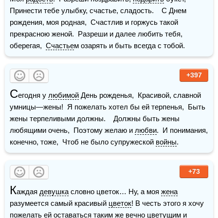
Принести тебе улыбку, счастье, сладость.    С Днем 
рождения, моя родная,  Счастлив и горжусь такой 
прекрасною женой.  Разреши и далее любить тебя, 
оберегая,  
Счастье
м озарять и быть всегда с тобой.
+397
С
егодня у 
любимой
 День рожденья,  Красивой, славной 
умницы—жены!  Я пожелать хотел бы ей терпенья,  Быть 
жены терпеливыми должны.    Должны быть жены 
любящими очень,  Поэтому желаю и 
любви
.  И понимания, 
конечно, тоже,  Чтоб не было супружеской 
войны
.
+73
К
аждая 
девушка
 словно цветок… Ну, а моя 
жена
разумеется самый красивый 
цветок
! В честь этого я хочу 
пожелать ей оставаться таким же вечно цветущим и 