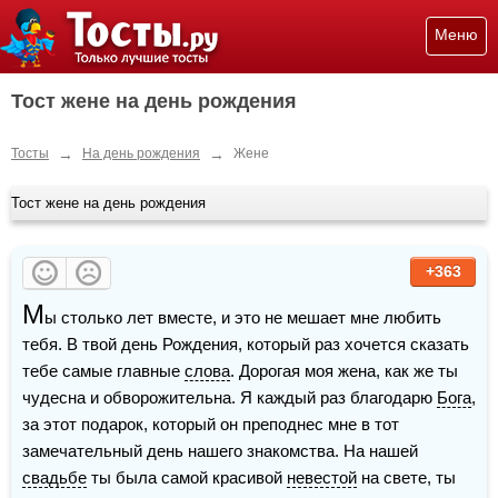
Меню
Тост жене на день рождения
→
→
Тосты
На день рождения
Жене
Тост жене на день рождения
+363
М
ы столько лет вместе, и это не мешает мне любить 
тебя. В твой день Рождения, который раз хочется сказать 
тебе самые главные 
слова
. Дорогая моя жена, как же ты 
чудесна и обворожительна. Я каждый раз благодарю 
Бога
, 
за этот подарок, который он преподнес мне в тот 
замечательный день нашего знакомства. На нашей 
свадьбе
 ты была самой красивой 
невестой
 на свете, ты 