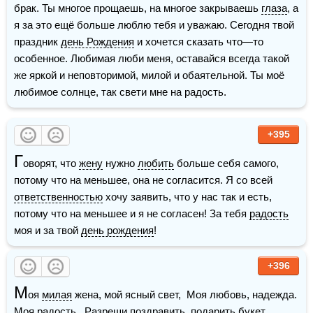
брак. Ты многое прощаешь, на многое закрываешь 
глаза
, а 
я за это ещё больше люблю тебя и уважаю. Сегодня твой 
праздник 
день Рождения
 и хочется сказать что—то 
особенное. Любимая люби меня, оставайся всегда такой 
же яркой и неповторимой, милой и обаятельной. Ты моё 
любимое солнце, так свети мне на радость. 
+395
Г
оворят, что 
жену
 нужно 
любить
 больше себя самого, 
потому что на меньшее, она не согласится. Я со всей 
ответственностью
 хочу заявить, что у нас так и есть, 
потому что на меньшее и я не согласен! За тебя 
радость
моя и за твой 
день рождения
!  
+396
М
оя 
милая
 жена, мой ясный свет,  Моя любовь, надежда. 
Моя 
радость
.  Разреши поздравить, 
подарить
 букет,  