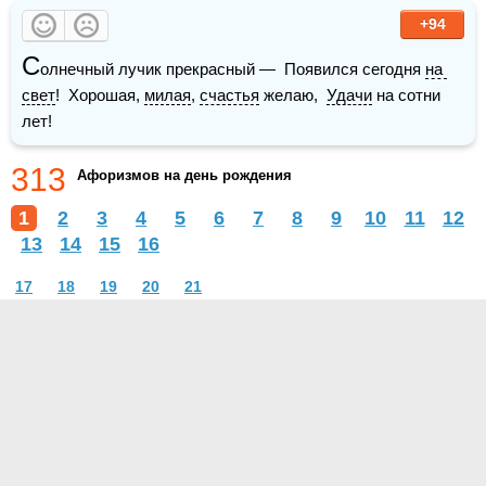
+94
С
олнечный лучик прекрасный —  Появился сегодня 
на 
свет
!  Хорошая, 
милая
, 
счастья
 желаю,  
Удачи
 на сотни 
лет! 
313
Афоризмов на день рождения
1
2
3
4
5
6
7
8
9
10
11
12
13
14
15
16
17
18
19
20
21