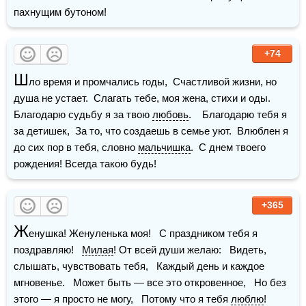
пахнущим бутоном!
+74
Ш
ло время и промчались годы,  Счастливой жизни, но 
душа не устает.  Слагать тебе, моя жена, стихи и оды.  
Благодарю судьбу я за твою 
любовь
.    Благодарю тебя я 
за детишек,  За то, что создаешь в семье уют.  Влюблен я 
до сих пор в тебя, словно 
мальчишка
.  С днем твоего 
рождения! Всегда такою будь!
+365
Ж
енушка! Женуленька моя!   С праздником тебя я 
поздравляю!   
Милая
! От всей души желаю:   Видеть, 
слышать, чувствовать тебя,   Каждый день и каждое 
мгновенье.   Может быть — все это откровенное,   Но без 
этого — я просто не могу,   Потому что я тебя 
люблю
!