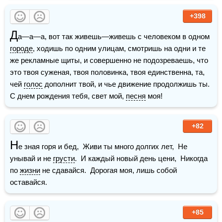
+398
Д
а—а—а, вот так живешь—живешь с человеком в одном 
городе
, ходишь по одним улицам, смотришь на одни и те 
же рекламные щиты, и совершенно не подозреваешь, что 
это твоя суженая, твоя половинка, твоя единственна, та, 
чей 
голос
 дополнит твой, и чье движение продолжишь ты. 
С днем рождения тебя, свет мой, 
песня
 моя!
+82
Н
е зная горя и бед,  Живи ты много долгих лет,  Не 
унывай и не 
грусти
.  И каждый новый день цени,  Никогда 
по 
жизни
 не сдавайся.  Дорогая моя, лишь собой 
оставайся.
+85