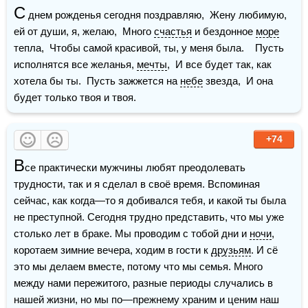
С
 днем рожденья сегодня поздравляю,  Жену любимую, 
ей от души, я, желаю,  Много 
счастья
 и бездонное 
море
тепла,  Чтобы самой красивой, ты, у меня была.    Пусть 
исполнятся все желанья, 
мечты
,  И все будет так, как 
хотела бы ты.  Пусть зажжется на 
небе
 звезда,  И она 
будет только твоя и твоя.
+74
В
се практически мужчины любят преодолевать 
трудности, так и я сделал в своё время. Вспоминая 
сейчас, как когда—то я добивался тебя, и какой ты была 
не преступной. Сегодня трудно представить, что мы уже 
столько лет в браке. Мы проводим с тобой дни и 
ночи
, 
коротаем зимние вечера, ходим в гости к 
друзьям
. И сё 
это мы делаем вместе, потому что мы семья. Много 
между нами пережитого, разные периоды случались в 
нашей жизни, но мы по—прежнему храним и ценим наш 