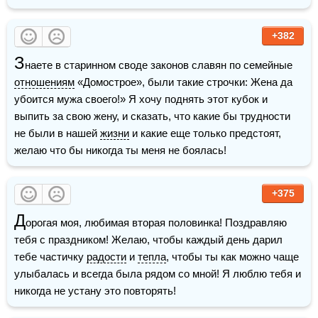
+382
З
наете в старинном своде законов славян по семейные 
отношениям
 «Домострое», были такие строчки: Жена да 
убоится мужа своего!» Я хочу поднять этот кубок и 
выпить за свою жену, и сказать, что какие бы трудности 
не были в нашей 
жизни
 и какие еще только предстоят, 
желаю что бы никогда ты меня не боялась!
+375
Д
орогая моя, любимая вторая половинка! Поздравляю 
тебя с праздником! Желаю, чтобы каждый день дарил 
тебе частичку 
радости
 и 
тепла
, чтобы ты как можно чаще 
улыбалась и всегда была рядом со мной! Я люблю тебя и 
никогда не устану это повторять!