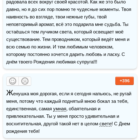
радовала всех вокруг своей красотой. Как же это было 
давно, но я до сих пор помню те чудесные моменты. Твоя 
наивность во взгляде, твои нежные губы, твой 
неповторимый аромат, всё это подарила мне судьба. Ты 
остаёшься тем лучиком света, который освещает моё 
существование. Тем проводником, который ведёт меня и 
всю семью по жизни. И тем любимым человеком, 
которому постоянно хочется дарить любовь и ласку. С 
днём твоего Рождения любимая супруга!!! 
+396
Ж
енушка моя дорогая, если я сегодня напьюсь, не ругай 
меня, потому что каждый поднятый мною бокал за тебя, 
единственная, самая 
умная
, обаятельная и 
привлекательная. Ты у меня просто удивительная и 
восхитительная, другой такой нет в целом 
свете
! С Днем 
рождения тебя!  