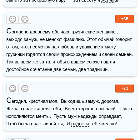
+65
С
огласно древнему обычаю, грузинские женщины, 
выходя замуж, не меняют 
фамилию
. Этот обычай говорит 
о том, что, несмотря на любовь и уважение к мужу, 
грузинки гордятся своим происхождением и своей семьей.  
Так выпьем же за то, чтобы в вашем союзе нашли 
достойное сочетание две 
семьи
, две 
традиции
.
+73
С
егодня, крестная моя,  Выходишь замуж, дорогая,  
Желаю счастья для тебя,  Всего хорошего желаю!    Пусть 
исполняются 
мечты
,  Пусть 
муж
 надежды оправдает,  
Чтоб была счастливой ты,  Я 
радости
 тебе желаю!