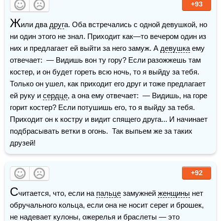
+93
Ж
или два 
друг
а. Оба встречались с одной девушкой, но 
ни один этого не знал. Приходит как—то вечером один из 
них и предлагает ей выйти за него замуж. А 
девушка
 ему 
отвечает:  — Видишь вон ту гору? Если разожжешь там 
костер, и он будет гореть всю ночь, то я выйду за тебя.  
Только он ушел, как приходит его друг и тоже предлагает 
ей руку и 
сердце
, а она ему отвечает:  — Видишь, на горе 
горит костер? Если потушишь его, то я выйду за тебя.  
Приходит он к костру и видит спящего друга... И начинает 
подбрасывать ветки в огонь.  Так выпьем же за таких 
друзей!
+92
С
читается, что, если на 
пальце
 замужней 
женщины
 нет 
обручального кольца, если она не носит серег и брошек, 
не надевает кулоны, ожерелья и браслеты — это 