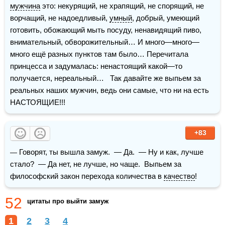
мужчина
 это: некурящий, не храпящий, не спорящий, не 
ворчащий, не надоедливый, 
умный
, добрый, умеющий 
готовить, обожающий мыть посуду, ненавидящий пиво, 
внимательный, обворожительный… И много—много—
много ещё разных пунктов там было… Перечитала 
принцесса и задумалась: ненастоящий какой—то 
получается, нереальный…   Так давайте же выпьем за 
реальных наших мужчин, ведь они самые, что ни на есть 
НАСТОЯЩИЕ!!!
+83
— Говорят, ты вышла замуж.  — Да.  — Ну и как, лучше 
стало?  — Да нет, не лучше, но чаще.  Выпьем за 
философский закон перехода количества в 
качество
!
52
цитаты про выйти замуж
1
2
3
4