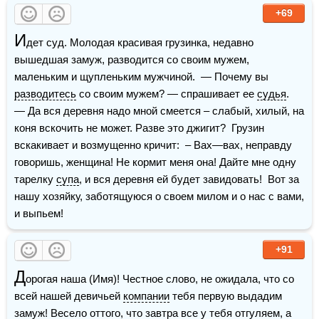
+69
И
дет суд. Молодая красивая грузинка, недавно 
вышедшая замуж, разводится со своим мужем, 
маленьким и щупленьким мужчиной.  — Почему вы 
разводитесь
 со своим мужем? — спрашивает ее 
судья
.  
— Да вся деревня надо мной смеется – слабый, хилый, на 
коня вскочить не может. Разве это джигит?  Грузин 
вскакивает и возмущенно кричит:  – Вах—вах, неправду 
говоришь, женщина! Не кормит меня она! Дайте мне одну 
тарелку 
супа
, и вся деревня ей будет завидовать!  Вот за 
нашу хозяйку, заботящуюся о своем милом и о нас с вами, 
и выпьем!
+91
Д
орогая наша (Имя)! Честное слово, не ожидала, что со 
всей нашей девичьей 
компании
 тебя первую выдадим 
замуж! Весело оттого, что завтра все у тебя отгуляем, а 