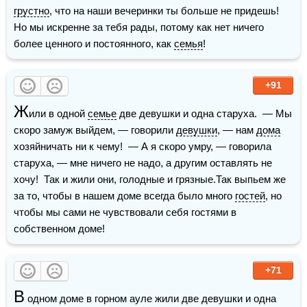
грустно
, что на наши вечеринки ты больше не придешь! 
Но мы искренне за тебя рады, потому как нет ничего 
более ценного и постоянного, как 
семья
!
+91
Ж
или в одной 
семье
 две девушки и одна старуха.  — Мы 
скоро замуж выйдем, — говорили 
девушки
, — нам 
дома
хозяйничать ни к чему!  — А я скоро умру, — говорила 
старуха, — мне ничего не надо, а другим оставлять не 
хочу!  Так и жили они, голодные и грязные.Так выпьем же 
за то, чтобы в нашем доме всегда было много 
гостей
, но 
чтобы мы сами не чувствовали себя гостями в 
собственном доме!
+71
В
 одном доме в горном ауле жили две девушки и одна 