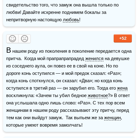
свидетельство того, что замуж она вышла только по 
любви! Давайте искренне поднимем бокалы за 
непритворную настоящую 
любовь
!
+52
В
 нашем роду из поколения в поколение передается одна 
притча.  Когда мой прапрапрапрадед 
женился
 на девушке 
из соседнего аула, он повез ее в свой на коне. Но по 
дороге конь оступился — и мой предок сказал: «Раз»; 
когда конь споткнулся, он сказал: «Два»; но когда конь 
оступился в третий раз — он зарубил его. Тогда его 
жена
воскликнула: «Зачем ты убил бедное 
животное
?» В ответ 
она услышала одно лишь слово: «Раз». С тех пор всем 
женщинам в нашем роду рассказывают эту притчу, перед 
тем как они выйдут замуж.  Так выпьем же за 
женщин
, 
которые умеют вовремя замолчать!