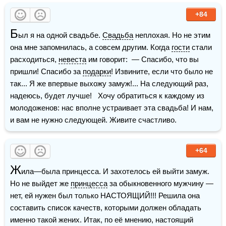
+84
Б
ыл я на одной свадьбе. 
Свадьба
 неплохая. Но не этим 
она мне запомнилась, а совсем другим. Когда 
гости
 стали 
расходиться, 
невеста
 им говорит:  — Спасибо, что вы 
пришли! Спасибо за 
подарки
! Извините, если что было не 
так... Я же впервые выхожу замуж!... На следующий раз, 
надеюсь, будет лучше!   Хочу обратиться к каждому из 
молодоженов: нас вполне устраивает эта свадьба! И нам, 
и вам не нужно следующей. Живите счастливо.
+64
Ж
ила—была принцесса. И захотелось ей выйти замуж. 
Но не выйдет же 
принцесса
 за обыкновенного мужчину — 
нет, ей нужен был только НАСТОЯЩИЙ!!! Решила она 
составить список качеств, которыми должен обладать 
именно такой жених. Итак, по её мнению, настоящий 