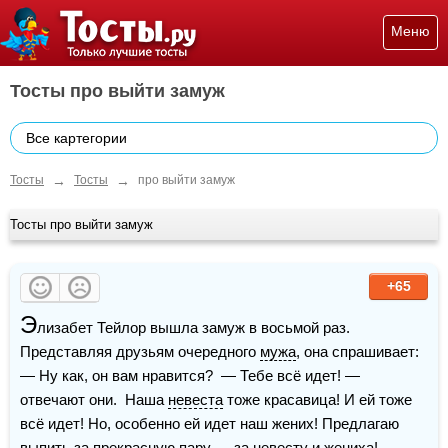
Меню
Тосты про выйти замуж
Все картегории
→
→
Тосты
Тосты
про выйти замуж
Тосты про выйти замуж
+65
Э
лизабет Тейлор вышла замуж в восьмой раз. 
Представляя друзьям очередного 
мужа
, она спрашивает:  
— Ну как, он вам нравится?  — Тебе всё идет! — 
отвечают они.  Наша 
невеста
 тоже красавица! И ей тоже 
всё идет! Но, особенно ей идет наш жених! Предлагаю 
выпить за прекрасную пару — за невесту и 
жених
а!