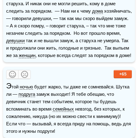
старуха. И никак они не могли решить, кому в доме 
следить за порядком.  — Нам ни к чему 
дома
 хозяйничать, 
— говорили девушки, — так как мы скоро выйдем замуж.  
– А я скоро помру, – говорит старуха, – так что мне тоже 
незачем следить за порядком.  Но вот прошло время, 
девушки
 так и не вышли замуж, а старуха не умерла. Так 
и продолжали они жить, голодные и грязные.  Так выпьем 
же за 
женщин
, которые всегда следят за порядком в доме!
+65
Э
той 
ночью
 будет жарко, ты даже не сомневайся. Шутка 
ли — 
подруга
 замуж выходит! Я тебе обещаю, что 
девичник станет тем событием, которое ты будешь 
вспоминать во время 
семейных
 невзгод, без которых, к 
сожалению, никуда (но их можно свести к минимуму)! 
Если что — вызывай, я всегда приду на помощь, ведь для 
этого и нужны подруги!