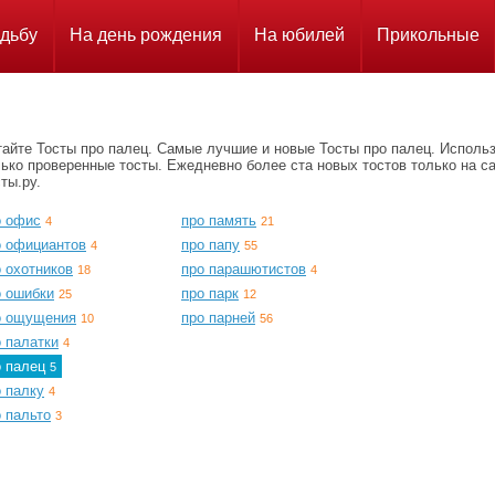
дьбу
На день рождения
На юбилей
Прикольные
тайте Тосты про палец. Самые лучшие и новые Тосты про палец. Исполь
ько проверенные тосты. Ежедневно более ста новых тостов только на с
ты.ру.
о офис
про память
4
21
о официантов
про папу
4
55
 охотников
про парашютистов
18
4
о ошибки
про парк
25
12
о ощущения
про парней
10
56
 палатки
4
о палец
5
 палку
4
 пальто
3