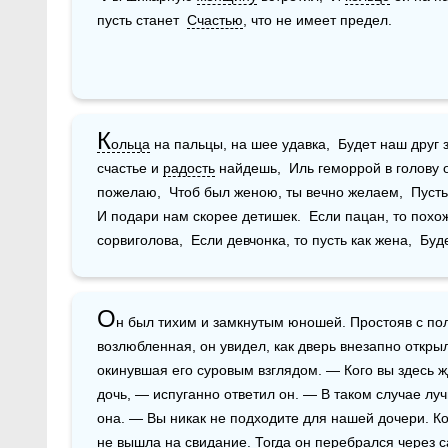
пусть станет  
Счастью
, что не имеет предел.
К
ольца
 на пальцы, на шее удавка,  Будет наш друг 
счастье и 
радость
 найдешь,  Иль геморрой в голову 
пожелаю,  Чтоб был женою, ты вечно желаем,  Пусть 
И подари нам скорее детишек.  Если пацан, то похо
сорвиголова,  Если девчонка, то пусть как жена,  Бу
О
н был тихим и замкнутым юношей. Простояв с полч
возлюбленная, он увидел, как дверь внезапно откры
окинувшая его суровым взглядом. — Кого вы здесь ж
дочь, — испуганно ответил он. — В таком случае лу
она. — Вы никак не подходите для нашей дочери. Ког
не вышла на 
свидание
. Тогда он перебрался через 