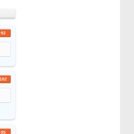
+92
102
+95