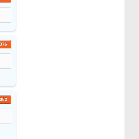
376
382