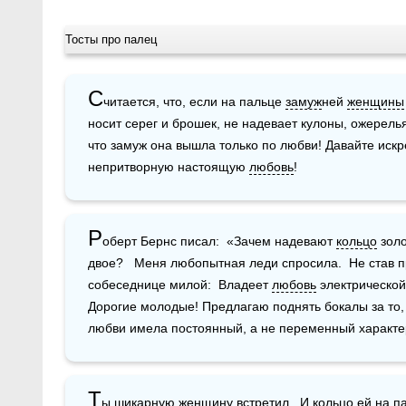
Тосты про палец
С
читается, что, если на пальце 
замуж
ней 
женщины
носит серег и брошек, не надевает кулоны, ожерелья
что замуж она вышла только по любви! Давайте иск
непритворную настоящую 
любовь
!
Р
оберт Бернс писал:  «Зачем надевают 
кольцо
 зол
двое?   Меня любопытная леди спросила.  Не став пр
собеседнице милой:  Владеет 
любовь
 электрической
Дорогие молодые! Предлагаю поднять бокалы за то, 
любви имела постоянный, а не переменный характер
Т
ы шикарную 
женщину
 встретил,  И 
кольцо
 ей на п