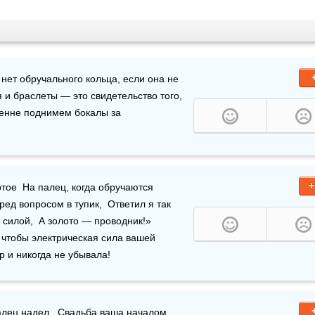
 нет обручального кольца, если она не 
 и браслеты — это свидетельство того, 
ренне поднимем бокалы за 
+
отое  На палец, когда обручаются 
ед вопросом в тупик,  Ответил я так 
 силой,  А золото — проводник!»  
чтобы электрическая сила вашей 
 и никогда не убывала!
алец надел.  
Свадьба
 ваша началом 