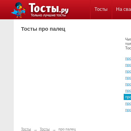
Тосты
На сва
Тосты про палец
Чи
тол
Тос
пр
пр
про
пр
пр
про
пр
про
про
→
→
Тосты
Тосты
про палец