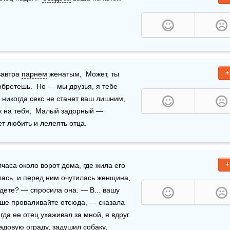
+
завтра 
парнем
 женатым,  Может, ты 
обретешь.  Но — мы друзья, я тебе 
никогда секс не станет ваш лишним,  
ж на тебя,  Малый задорный — 
дет любить и лелеять отца.
+
аса около ворот дома, где жила его 
лась, и перед ним очутилась женщина, 
дете? — спросила она. — В... вашу 
чше проваливайте отсюда, — сказала 
да ее отец ухаживал за мной, я вдруг 
садовую ограду, задушил 
собаку
, 