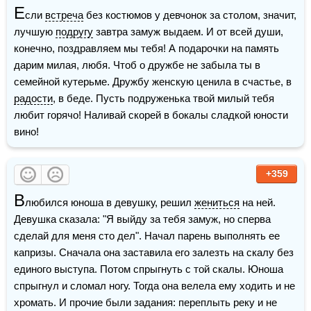
Е
сли 
встреча
 без костюмов у девчонок за столом, значит, 
лучшую 
подругу
 завтра замуж выдаем. И от всей души, 
конечно, поздравляем мы тебя! А подарочки на память 
дарим милая, любя. Чтоб о дружбе не забыла ты в 
семейной кутерьме. Дружбу женскую ценила в счастье, в 
радости
, в беде. Пусть подруженька твой милый тебя 
любит горячо! Наливай скорей в бокалы сладкой юности 
вино!
+359
В
любился юноша в девушку, решил 
жениться
 на ней. 
Девушка сказала: "Я выйду за тебя замуж, но сперва 
сделай для меня сто дел". Начал парень выполнять ее 
капризы. Сначала она заставила его залезть на скалу без 
единого выступа. Потом спрыгнуть с той скалы. Юноша 
спрыгнул и сломал ногу. Тогда она велела ему ходить и не 
хромать. И прочие были задания: переплыть реку и не 