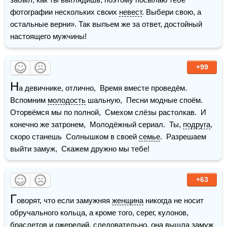
фотографии нескольких своих 
невест
. Выбери свою, а 
остальные верни». Так выпьем же за ответ, достойный 
настоящего мужчины!
+99
Н
а девичнике, отлично,  Время вместе проведём.  
Вспомним 
молодость
 шальную,  Песни модные споём.  
Оторвёмся мы по полной,  Смехом слёзы растолкав.  И 
конечно же затронем,  Молодёжный сериал.  Ты, 
подруга
, 
скоро станешь  Солнышком в своей 
семье
.  Разрешаем 
выйти замуж,  Скажем дружно мы тебе!
+63
Г
оворят, что если замужняя 
женщина
 никогда не носит 
обручального кольца, а кроме того, серег, кулонов, 
браслетов и ожерелий, следовательно, она вышла замуж 