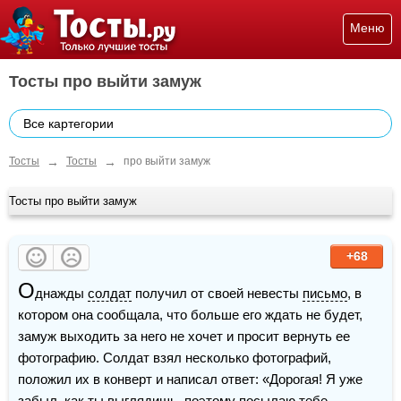
Меню
Тосты про выйти замуж
Все картегории
→
→
Тосты
Тосты
про выйти замуж
Тосты про выйти замуж
+68
О
днажды 
солдат
 получил от своей невесты 
письмо
, в 
котором она сообщала, что больше его ждать не будет, 
замуж выходить за него не хочет и просит вернуть ее 
фотографию. Солдат взял несколько фотографий, 
положил их в конверт и написал ответ: «Дорогая! Я уже 
забыл, как ты выглядишь, поэтому посылаю тебе 