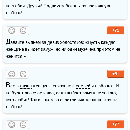
по любви. 
Друзья
! Поднимем бокалы за настоящую 
любовь
!
+71
Д
авайте выпьем за девиз холостяков: «Пусть каждая 
женщина
 выйдет замуж, но ни один мужчина при этом не 
женится
!»
+51
В
се в 
жизни
 женщины связанно с 
семьей
 и любовью. И 
не будет она счастлива, если выйдет замуж не за того, 
кого любит! Так выпьем за счастливых женщин, и за их 
любовь
! 
+77