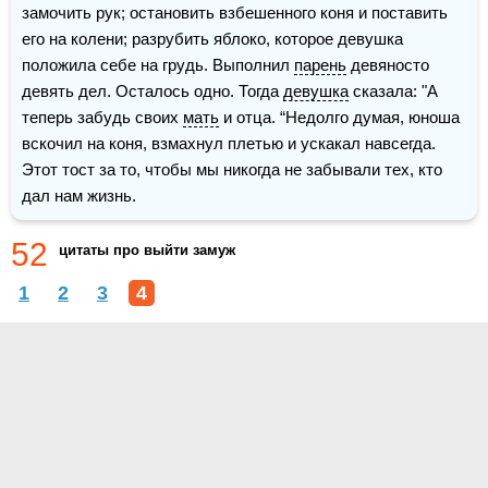
замочить рук; остановить взбешенного коня и поставить 
его на колени; разрубить яблоко, которое девушка 
положила себе на грудь. Выполнил 
парень
 девяносто 
девять дел. Осталось одно. Тогда 
девушка
 сказала: "А 
теперь забудь своих 
мать
 и отца. “Недолго думая, юноша 
вскочил на коня, взмахнул плетью и ускакал навсегда.  
Этот тост за то, чтобы мы никогда не забывали тех, кто 
дал нам жизнь. 
52
цитаты про выйти замуж
1
2
3
4