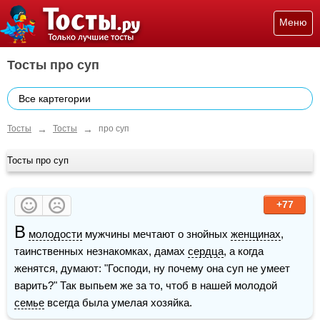
Меню
Тосты про суп
Все картегории
→
→
Тосты
Тосты
про суп
Тосты про суп
+77
В
молодости
 мужчины мечтают о знойных 
женщинах
, 
таинственных незнакомках, дамах 
сердца
, а когда 
женятся, думают: "Господи, ну почему она суп не умеет 
варить?" Так выпьем же за то, чтоб в нашей молодой 
семье
 всегда была умелая хозяйка.