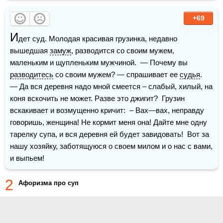
+69
И
дет суд. Молодая красивая грузинка, недавно 
вышедшая 
замуж
, разводится со своим мужем, 
маленьким и щупленьким мужчиной.  — Почему вы 
разводитесь
 со своим мужем? — спрашивает ее 
судья
.  
— Да вся деревня надо мной смеется – слабый, хилый, на 
коня вскочить не может. Разве это джигит?  Грузин 
вскакивает и возмущенно кричит:  – Вах—вах, неправду 
говоришь, женщина! Не кормит меня она! Дайте мне одну 
тарелку супа, и вся деревня ей будет завидовать!  Вот за 
нашу хозяйку, заботящуюся о своем милом и о нас с вами, 
и выпьем!
2
Афоризма про суп