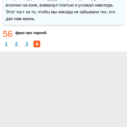
вскочил на коня, взмахнул плетью и ускакал навсегда.  
Этот тост за то, чтобы мы никогда не забывали тех, кто 
дал нам жизнь. 
56
фраз про парней
1
2
3
4
О проекте