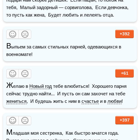
тебя,  Малый задорный — сорвиголова,  Если девчонка, 
то пусть как жена,  Будет любить и лелеять отца.
+392
В
ыпьем за самых стильных парней, одевающихся в 
военкомате!
+61
Ж
елаю в 
Новый год
 тебе влюбиться!  Хорошего парня 
сейчас трудно найти...  И пусть он сам захочет на тебе 
жениться
,  И будешь жить с ним в 
счастье
 и в 
любви
!
+397
М
ладшая моя сестренка,  Как быстро мчатся года.  