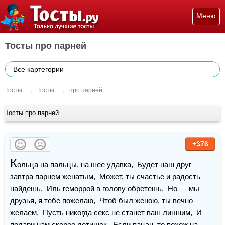
Меню
Тосты про парней
Все картегории
→
→
Тосты
Тосты
про парней
Тосты про парней
+376
К
ольца
 на 
пальцы
, на шее удавка,  Будет наш друг 
завтра парнем женатым,  Может, ты счастье и 
радость
найдешь,  Иль геморрой в голову обретешь.  Но — мы 
друзья, я тебе пожелаю,  Чтоб был женою, ты вечно 
желаем,  Пусть никогда секс не станет ваш лишним,  И 
подари нам скорее детишек.  Если пацан, то похож на 