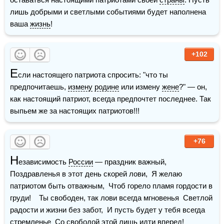
лишь добрыми и светлыми событиями будет наполнена 
ваша 
жизнь
!
+102
Е
сли настоящего патриота спросить: "что ты 
предпочитаешь, 
измену
родине
 или измену 
жене
?" — он, 
как настоящий патриот, всегда предпочтет последнее. Так 
выпьем же за настоящих патриотов!!!
+76
Н
езависимость 
России
 — праздник важный,  
Поздравленья в этот день скорей лови,  Я желаю 
патриотом быть отважным,  Чтоб горело пламя гордости в 
груди!    Ты свободен, так лови всегда мгновенья  Светлой 
радости и жизни без забот,  И пусть будет у тебя всегда 
стремленье  Со 
свободой
 этой лишь идти вперед!