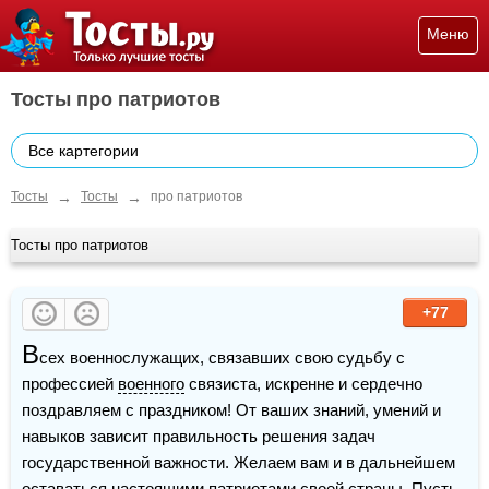
Меню
Тосты про патриотов
Все картегории
→
→
Тосты
Тосты
про патриотов
Тосты про патриотов
+77
В
сех военнослужащих, связавших свою судьбу с 
профессией 
военного
 связиста, искренне и сердечно 
поздравляем с праздником! От ваших знаний, умений и 
навыков зависит правильность решения задач 
государственной важности. Желаем вам и в дальнейшем 
оставаться настоящими патриотами своей 
страны
. Пусть 