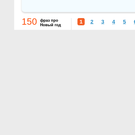
150
фраз про
1
2
3
4
5
Новый год
О проекте
Контакты