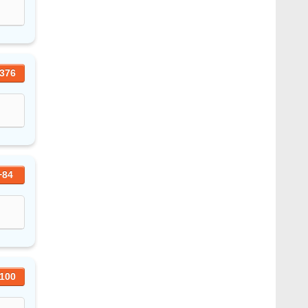
376
+84
100