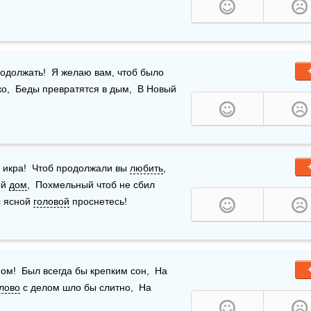
должать!  Я желаю вам, чтоб было  
ко,  Беды превратятся в дым,  В Новый 
 икра!  Чтоб продолжали вы 
любить
,  
й 
дом
,  Похмельный чтоб не сбил 
 ясной 
головой
 проснетесь!
ом!  Был всегда бы крепким сон,  На 
лово
 с делом шло бы слитно,  На 