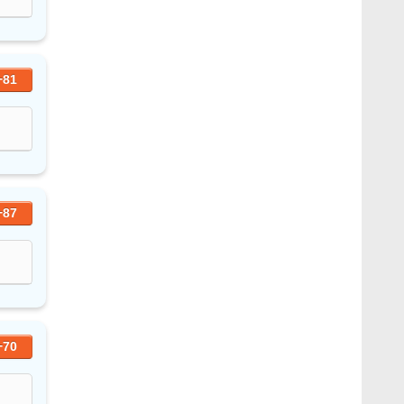
+81
+87
+70