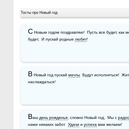
Тосты про Новый год
С
 Новым годом поздравляю!  Пусть все будет, как м
будет,  И пускай родные 
любят
!
В
 Новый год пускай 
мечты
  Будут исполняться!  Жит
наслаждаться!
В
аш 
день рожденья
, словно Новый год,  Мы с 
радо
нами никаких забот.  
Удачи
 и 
успеха
 вам желаем! 