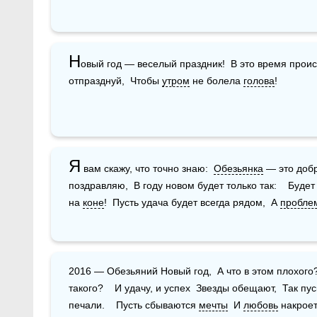
Н
овый год — веселый праздник!  В это время происх
отпразднуй,  Чтобы 
утром
 не болела 
голова
!
Я
 вам скажу, что точно знаю:  
Обезьянка
 — это добр
поздравляю,  В году новом будет только так:    Будет
на 
коне
!  Пусть удача будет всегда рядом,  А 
пробле
2016 — Обезьяний Новый год,  А что в этом плохого?  Что с собою он принесёт  Классного 
такого?    И удачу, и успех  Звезды обещают,  Так пу
печали.    Пусть сбываются 
мечты
  И 
любовь
 накроет