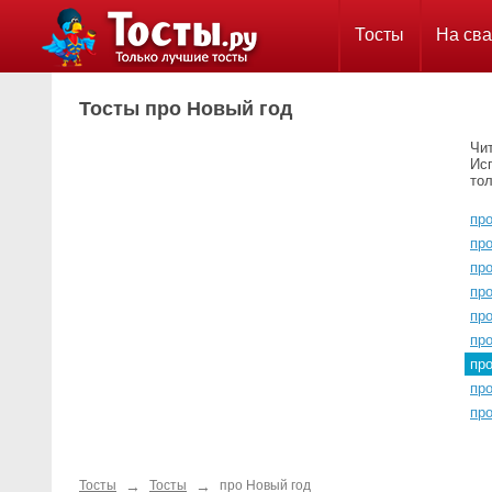
Тосты
На сва
Тосты про Новый год
Чи
Ис
тол
про
пр
пр
пр
пр
про
пр
про
про
→
→
Тосты
Тосты
про Новый год