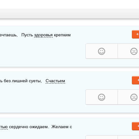
+
ечтаешь,   Пусть 
здоровья
 крепким 
ь без лишней суеты,   
Счастьем
стью
 сердечно ожидаем.  Желаем с 