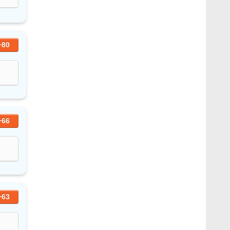
+80
+66
+63