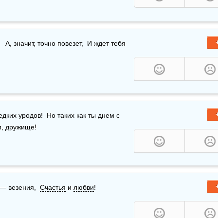
ынок, приходит Новый год,  Так что же это значит?   А, значит, точно повезет,  И ждет тебя 
едких уродов!  Но таких как ты днем с 
м, дружище!
— везения,  
Счастья
 и 
любви
!