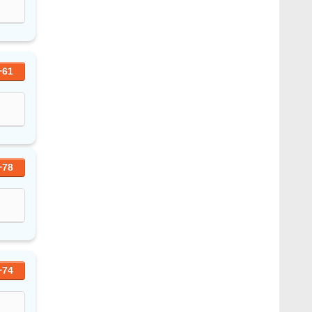
+61
+78
+74