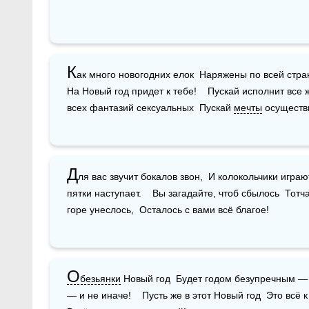
К
ак много новогодних елок  Наряжены по всей стра
На Новый год придет к тебе!    Пускай исполнит все 
всех фантазий сексуальных  Пускай 
мечты
 осуществ
Д
ля вас звучит бокалов звон,  И колокольчики играют
пятки наступает.    Вы загадайте, чтоб сбылось  Тотча
горе унеслось,  Осталось с вами всё благое!
О
безьянки
 Новый год  Будет годом безупречным — 
— и не иначе!    Пусть же в этот Новый год  Это всё к