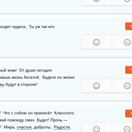
одят чудеса,  Ты уж так его 
ый знак!  От души сегодня 
 ваша жизнь богатой,  Будете по жизни 
мы
 будут в стороне!
скай повсюду смех  Будет! Прочь — 
!  Мира, 
счастья
, доброты,  
Радости
, 