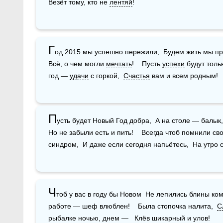
Везёт тому, кто не 
лентяй
!
Г
од 2015 мы успешно пережили,  Будем жить мы про
Всё, о чем могли 
мечтать
!    Пусть 
успехи
 будут толь
год — 
удачи
 с горкой,  
Счастья
 вам и всем родным!
П
усть будет Новый Год добра,  А на столе — балык,
Но не забыли есть и пить!    Всегда чтоб помнили сво
синдром,  И даже если сегодня напьётесь,  На утро с
Ч
тоб у вас в году бы Новом  Не лепились блины ком
работе — шеф влюблен!    Была стопочка налита,  
С
рыбалке ночью, днем —   Клёв шикарный и улов!