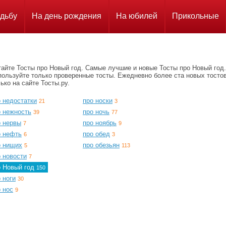
дьбу
На день рождения
На юбилей
Прикольные
тайте Тосты про Новый год. Самые лучшие и новые Тосты про Новый год.
пользуйте только проверенные тосты. Ежедневно более ста новых тосто
ько на сайте Тосты.ру.
 недостатки
про носки
21
3
о нежность
про ночь
39
77
о нервы
про ноябрь
7
9
о нефть
про обед
6
3
о нищих
про обезьян
5
113
 новости
7
о Новый год
150
 ноги
30
 нос
9