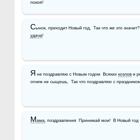
покоя!
С
удача
!
Я
 не поздравляю с Новым годом  Всяких 
козлов
 и р
огнем не сыщешь,  Так что поздравляю с празднико
М
ама
, поздравления  Принимай мои!  В Новый год 