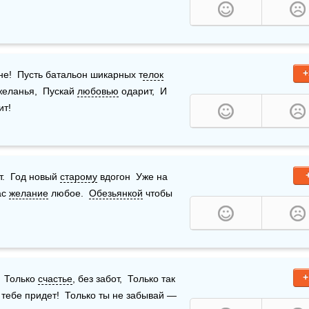
+
не!  Пусть батальон шикарных т
елок
желанья,  Пускай 
любовью
 одарит,  И 
ит!
.  Год новый 
старому
 вдогон  Уже на 
с 
желание
 любое.  
Обезьянкой
 чтобы 
+
 Только 
счастье
, без забот,  Только так 
 тебе придет!  Только ты не забывай —  