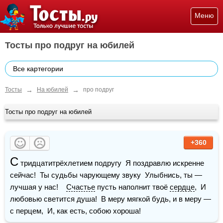
Меню
Тосты про подруг на юбилей
Все картегории
→
→
Тосты
На юбилей
про подруг
Тосты про подруг на юбилей
+360
С
 тридцатитрёхлетием подругу  Я поздравлю искренне 
сейчас!  Ты судьбы чарующему звуку  Улыбнись, ты — 
лучшая у нас!    
Счастье
 пусть наполнит твоё 
сердце
,  И 
любовью светится душа!  В меру мягкой будь, и в меру — 
с перцем,  И, как есть, собою хороша!