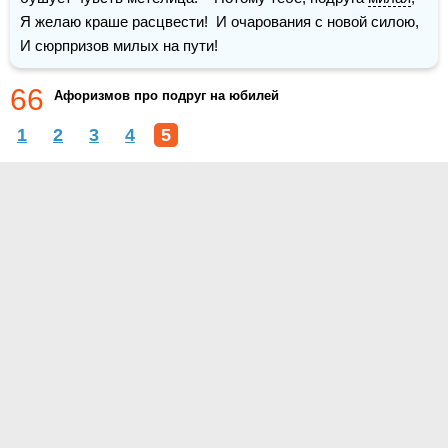
Я желаю краше расцвести!  И очарования с новой силою,  
И сюрпризов милых на пути!
66
Афоризмов про подруг на юбилей
1
2
3
4
5
О проекте
Контакты