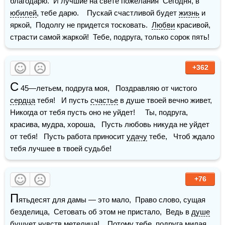
благодарю.  И лучшие на свете пожелания  Сегодня, в 
юбилей
, тебе дарю.    Пускай счастливой будет 
жизнь
 и 
яркой,  Подолгу не придется тосковать.  
Любви
 красивой, 
страсти самой жаркой!  Тебе, подруга, только сорок пять!
+362
С
 45—летьем, подруга моя,   Поздравляю от чистого 
сердца
 тебя!   И пусть 
счастье
 в душе твоей вечно живет,   
Никогда от тебя пусть оно не уйдет!     Ты, подруга, 
красива, мудра, хороша,   Пусть любовь никуда не уйдет 
от тебя!   Пусть работа приносит 
удачу
 тебе,   Чтоб ждало 
тебя лучшее в твоей судьбе!
+76
П
ятьдесят для дамы — это мало,  Право слово, сущая 
безделица,  Сетовать об этом не пристало,  Ведь в 
душе
бушует чувств метелица!    Потому тебе, подруга 
милая
,  