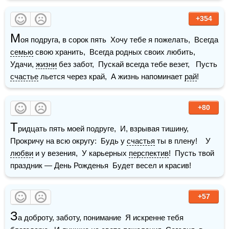
+354
М
оя подруга, в сорок пять  Хочу тебе я пожелать,  Всегда 
семью
 свою хранить,  Всегда родных своих любить,    
Удачи, 
жизни
 без забот,  Пускай всегда тебе везет,   Пусть 
счастье
 льется через край,  А жизнь напоминает 
рай
!
+80
Т
ридцать пять моей подруге,  И, взрывая тишину,  
Прокричу на всю округу:  Будь у 
счастья
 ты в плену!    У 
любви
 и у везения,  У карьерных 
перспектив
!  Пусть твой 
праздник — День Рожденья  Будет весел и красив!
+57
З
а доброту, заботу, понимание  Я искренне тебя 