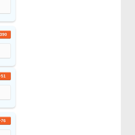
390
+51
+76