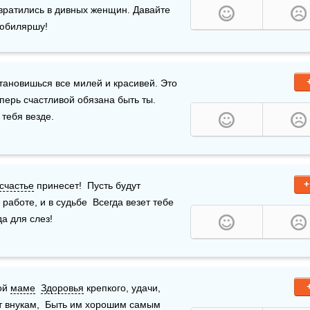
вратились в дивных женщин. Давайте 
 юбиляршу!
тановишься все милей и красивей. Это 
перь счастливой обязана быть ты. 
 тебя везде.
+
счастье
 принесет!  Пусть будут 
в работе, и в судьбе  Всегда везет тебе 
да для слез!
ой 
маме
Здоровья
 крепкого, удачи,  
т
 внукам,  Быть им хорошим самым 