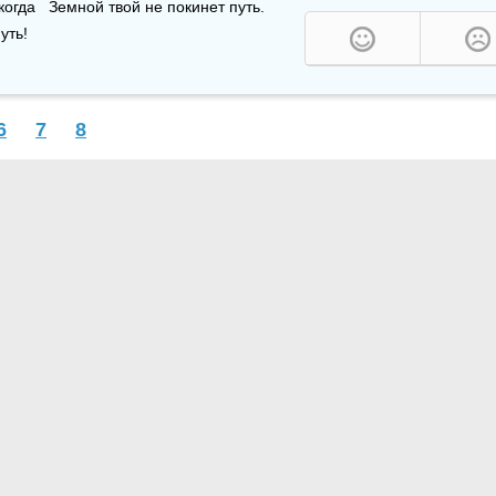
когда   Земной твой не покинет путь.   
уть!
6
7
8