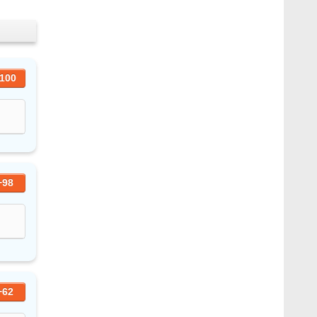
100
+98
+62