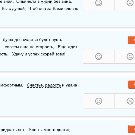
е зная,  Опьянели в 
жизни
 без вина.    
 Вы с 
душой
,  Чтоб она за Вами словно 
  
Душа
 для 
счастья
 будет пусть 
 — совсем еще не старость,   Еще ждет 
сть,   Удачу и успех скорей зови!
омфортным,   
Счастье
, 
радость
 и удача   
цать лет.   Уже ты много достиг,   