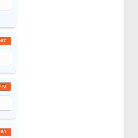
+87
+70
+80