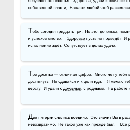
безусловного 
счастья
,  
Здоровья
, удачи и всяческих 
собственной власти,  Напасти любой чтоб рассеялся
Т
ебе сегодня тридцать три,  Но это, 
доченька
, немн
и успехов многих.    
Здоровье
 пусть не подведёт,  И
исполнение ждёт,  Сопутствует в делах удача.
Т
ри десятка — отличная цифра:  Много лет у тебя 
достигнуть,  Не сдавайся и к цели иди.    Я желаю те
версту,  И удачи с 
друзьями
, с родными,  На работе 
Д
ве пятерки слились воедино,  Это значит Вы в расс
невозвратимо,  Не такой уже как прежде был.    Все р