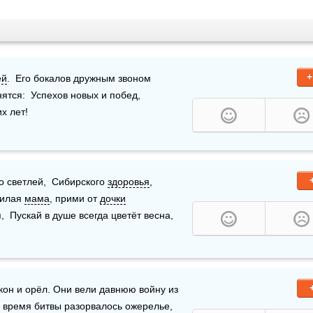
+
ей
.  Его бокалов дружным звоном  
!  Пусть пожелания исполнятся:  Успехов новых и побед,   
их лет! 
 светлей,  Сибирского 
здоровья
, 
илая 
мама
, прими от 
дочки
 Пускай в душе всегда цветёт весна,  
акон и орёл. Они вели давнюю войну из
время битвы разорвалось ожерелье, 