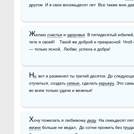
другом  И в свои восемьдесят лет  Все также мне дав
Ж
елаю 
счастья
 и 
здоровья
  В пятидесятый юбилей,
тете я своей!    Такой же доброй и прекрасной  Чтоб 
— только ясной,  Любви, успеха и добра!
Н
у, вот и разменял ты третий десяток. До следующе
отучиться, создать 
семью
, сделать 
карьеру
. Это сам
во всем только удачи и везенья! 
Х
очу пожелать я любимому 
деду
жизни
 больше не ведал,  До сотни прожить без труда