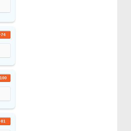
+74
100
+81