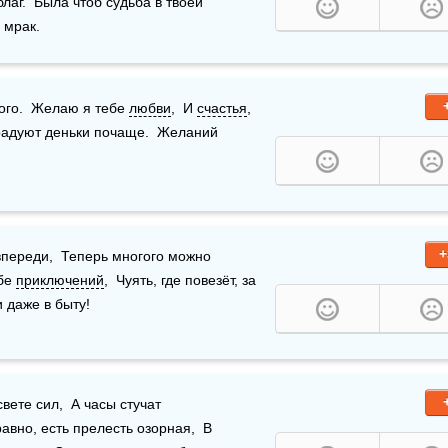
благ.  Была чтоб судьба в твоей 
 мрак.
ого.  Желаю я тебе 
любви
,  И 
счастья
, 
 радуют деньки почаще.  Желаний 
+
впереди,  Теперь многого можно 
бе 
приключений
,  Чуять, где повезёт, за 
и даже в быту!
вете сил,  А часы стучат 
авно, есть прелесть озорная,  В 