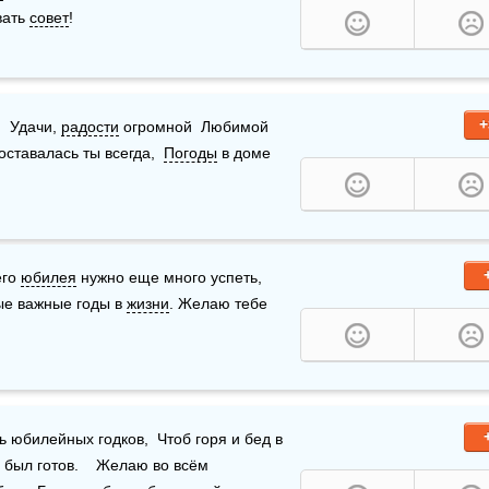
ать 
совет
!
+
  Удачи, 
радости
 огромной  Любимой 
оставалась ты всегда,  
Погоды
 в доме 
го 
юбилея
 нужно еще много успеть, 
ые важные годы в 
жизни
. Желаю тебе 
  На семьдесят пять юбилейных годков,  Чтоб горя и бед в 
 был готов.    Желаю во всём 