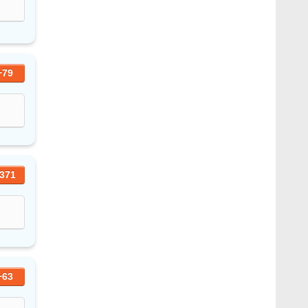
+79
371
+63