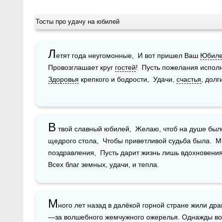
Тосты про удачу на юбилей
Л
етят года неугомонные,  И вот пришел Ваш 
Юбил
Провозглашает круг 
гостей
Здоровья
 крепкого и бодрости,  Удачи, 
счастья
, долг
В
 твой славный юбилей,  Желаю, чтоб на душе было
щедрого стола,  Чтобы приветливой судьба была.  М
поздравления,  Пусть дарит жизнь лишь вдохновения, 
Всех благ земных, удачи, и тепла. 
М
ного лет назад в далёкой горной стране жили др
—за волшебного жемчужного ожерелья. Однажды во 