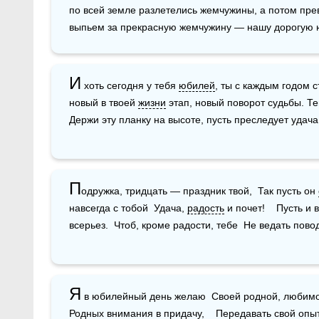
по всей земле разлетелись жемчужины, а потом пре
выпьем за прекрасную жемчужину — нашу дорогую
И
 хоть сегодня у тебя 
юбилей
, ты с каждым годом с
новый в твоей 
жизни
 этап, новый поворот судьбы. Те
Держи эту планку на высоте, пусть преследует удача
П
одружка, тридцать — праздник твой,  Так пусть он 
навсегда с тобой  Удача, 
радость
 и почет!    Пусть и 
всерьез.  Чтоб, кроме радости, тебе  Не ведать пово
Я
 в юбилейный день желаю  Своей родной, любим
Родных внимания в придачу,    Передавать свой 
опы