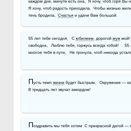
каждом дне, минуте есть она,  Я хочу, чтоб горя Вы н
Я хочу, чтоб радость приходила,  Чтобы жизнью жили
тень бродила,  
Счастья
 и удачи Вам большой. 
55 лет тебе сегодня,   С 
юбилеем
, дорогой 
муж
 мой! 
свободна,   Люблю тебя, горжусь всегда тобой!     55
многое тебя в пути,   Не тронула, чтоб никогда устало
П
усть темп 
жизни
 будет быстрым,   Окружение — к
В тридцать лет звучат аккордом!
П
оздравить мы тебя хотим  С прекрасной датой — трид