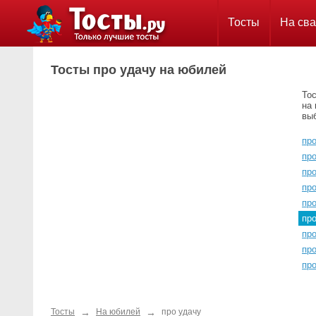
Тосты
На сва
Тосты про удачу на юбилей
Тос
на 
вы
пр
про
про
про
пр
пр
пр
пр
пр
→
→
Тосты
На юбилей
про удачу