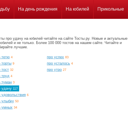
дьбу
На день рождения
На юбилей
Прикольные
ты про удачу на юбилей читайте на сайте Тосты.ру. Новые и актуальные
юбилей и не только. Более 100 000 тостов на нашем сайте. Читайте и
бирайте лучшие.
о тетю
про успех
4
83
 торты
про усталось
9
4
 тост
про утро
32
27
 труд
4
о туман
3
о удачу
117
о удовольствия
6
о улыбку
50
о умных
34