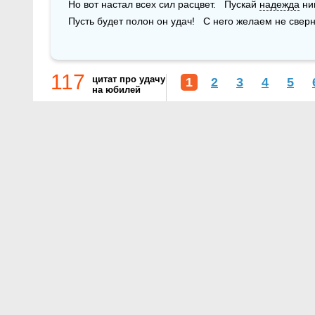
Но вот настал всех сил расцвет.   Пускай 
надежда
 ни
Пусть будет полон он удач!   С него желаем не сверн
117
цитат про удачу
1
2
3
4
5
на юбилей