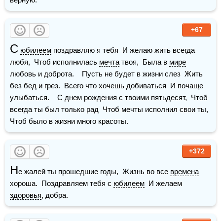
+67
С
юбилеем
 поздравляю я тебя  И желаю жить всегда 
любя,  Чтоб исполнилась 
мечта
 твоя,  Была в 
мире
любовь и доброта.    Пусть не будет в жизни слез  Жить 
без бед и грез.  Всего что хочешь добиваться  И почаще 
улыбаться.    С днем рождения с твоими пятьдесят,  Чтоб 
всегда ты был только рад  Чтоб мечты исполнил свои ты,  
Чтоб было в жизни много красоты.
+372
Н
е жалей ты прошедшие годы,  Жизнь во все 
времена
хороша.  Поздравляем тебя с 
юбилеем
  И желаем 
здоровья
, добра.