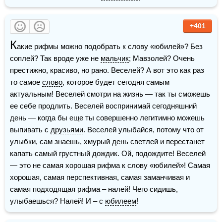
+401
К
акие рифмы можно подобрать к слову «юбилей»? Без 
соплей? Так вроде уже не 
мальчик
; Мавзолей? Очень 
престижно, красиво, но рано. Веселей? А вот это как раз 
то самое 
слово
, которое будет сегодня самым 
актуальным! Веселей смотри на жизнь — так ты сможешь 
ее себе продлить. Веселей воспринимай сегодняшний 
день — когда бы еще ты совершенно легитимно можешь 
выпивать с 
друзьями
. Веселей улыбайся, потому что от 
улыбки, сам знаешь, хмурый день светлей и перестанет 
капать самый грустный дождик. Ой, подождите! Веселей 
— это не самая хорошая рифма к слову «юбилей»! Самая 
хорошая, самая перспективная, самая заманчивая и 
самая подходящая рифма – налей! Чего сидишь, 
улыбаешься? Налей! И – с 
юбилеем
!