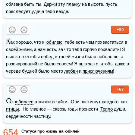
обязана быть ты. Держи эту планку на высоте, пусть 
преследует 
удача
 тебя везде.
+80
К
ак хорошо, что к 
юбилею
, тебе есть чем похвастаться в 
своей жизни, а нам есть, за что тебя горячо похвалить! Я 
пью за то чтобы 
побед
 в твоей жизни было побольше, а 
разочарований не было совсем! Я пью за то, чтобы даже в 
череде будней было место 
любви
 и 
приключениям
!
+67
О
т 
юбилеев
 в жизни не уйти,  Они настигнут каждого, как 
птицы
.  Но главное — сквозь годы пронести  
Тепло
 души, 
сердечности частицу.
654
Статуса про жизнь на юбилей