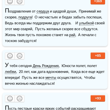
+369
П
оздравления от 
сердца
 и щедрой души,  Принимай же 
скорее, 
подруга
!  О несчастьях и бедах забыть поспеши,  
Ведь всегда мы поддержим друг друга.    И 
улыбкой
 своей 
этот мир озаряй,  Пусть желанья скорее все сбудутся.  
Жизнь твоя пусть похожею станет на 
рай
,  А печали с 
тоскою забудутся!
+85
У
 тебя сегодня 
День Рождения
,  Юности полет, полет 
любви
,  20 лет, как дата вдохновения,  Когда все еще ждет 
впереди!  Пусть же все 
мечты
 осуществятся,  Чтобы 
вечно жизнью наслаждаться! 
+93
П
усть пестрые краски ярких событий раскрашивают 