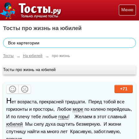
Меню
Тосты про жизнь на юбилей
Все картегории
→
→
Тосты
На юбилей
про жизнь
Тосты про жизнь на юбилей
+71
Н
ет возраста, прекрасней тридцати.  Перед тобой все 
горизонты и просторы,  Любое 
море
 по колено перейдешь,  
И по плечу тебе любые 
горы
!    Желаем в этот славный 
юбилей
  Мы силу духа ощутить безмерную.  И жизни 
спутницу найти на много лет  Красивую, заботливую, 
верную.