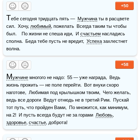
+50
Т
ебе сегодня тридцать пять —  
Мужчина
 ты в расцвете 
сил.  Хочу, 
любимый
, пожелать  Всегда таким ты чтобы 
был.    По жизни не спеша иди,  И 
счастьем
 насладись 
сполна.  Беда тебе пусть не вредит,  
Успеха
 захлестнет 
волна.
+58
М
ужчине
 многого не надо:  55 — уже награда,  Ведь 
жизнь прожить — не поле перейти.  Вот внуки скоро 
наготове,  Любимая под крылышком твоим,  Чего желать, 
ведь все дороги  Ведут отнюдь не в третий Рим.  Пускай 
тот путь, что пройден Вами,  По множится, как минимум, 
на 2!  И пусть всегда будут не за горами  
Любовь
, 
здоровье
, 
счастье
, доброта! 