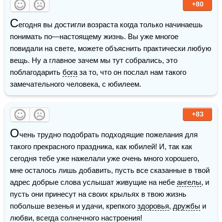
+80
С
егодня вы достигли возраста когда только начинаешь 
понимать по—настоящему жизнь. Вы уже многое 
повидали на свете, можете объяснить практически любую 
вещь. Ну а главное зачем мы тут собрались, это 
поблагодарить 
бога
 за то, что он послал нам такого 
замечательного человека, с юбилеем.
+83
О
чень трудно подобрать подходящие пожелания для 
такого прекрасного праздника, как юбилей! И, так как 
сегодня тебе уже нажелали уже очень много хорошего, 
мне осталось лишь добавить, пусть все сказанные в твой 
адрес добрые слова услышат живущие на небе 
ангелы
, и 
пусть они принесут на своих крыльях в твою жизнь 
побольше везенья и удачи, крепкого 
здоровья
, 
дружбы
 и 
любви, всегда солнечного 
настроения
!