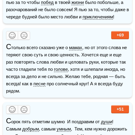
пью за то чтобы 
побед
 в твоей 
жизни
 было побольше, а 
разочарований не было совсем! Я пью за то, чтобы даже в 
череде будней было место любви и 
приключениям
!
+69
С
только всего сказано уже о 
мамах
, но от этого слова не 
теряют свою суть и свою ценность. Хочется еще и еще 
раз повторять слова любви и целовать руки, которые так 
часто гладили тебя по 
голове
, хотя и шлепали иногда, но 
всегда за дело и не сильно. Желаю тебе, родная — быть 
всегда! как в 
песне
 про солнечный круг! А я всегда буду 
рядом.
+51
С
орок пять отметим шумно  И поздравим от 
души
!  
Самым 
добрым
, самым 
умным
,  Тем, кем нужно дорожить 