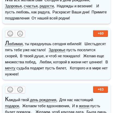
Здоровья
, 
счастья
, 
радости
,  Надежды и везения!    И 
пусть любовь, как радуга,  Раскрасит Ваши дни!  Примите 
поздравления  От нашей всей родни!
+60
Л
юбимая
, ты празднуешь сегодня юбилей!   Шестьдесят 
пять тебе уже настало!   
Здоровье
 пусть поселится 
скорей,  В твоей душе, и чтоб не покидало!   Желаю еще 
множества побед,   Любви, которой в жизни нет ценнее!   В 
мечту
 судьба подарит пусть билет,   Которого и в мире нет 
нужнее!
+63
К
аждый твой 
день рождения
,  Для нас настоящий 
подарок
.  Желаем тебе вдохновения,  И в 
жизни
 пусть 
будет порядок.    Желаем, чтоб круглая дата,  Была лишь 