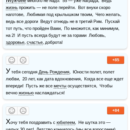
ужчине
 многого не надо:  55 — уже награда,  Ведь 
жизнь
 прожить — не поле перейти.  Вот внуки скоро 
наготове,  Любимая под крылышком твоим,  Чего желать, 
ведь все дороги  Ведут отнюдь не в третий Рим.  Пускай 
тот путь, что пройден Вами,  По множится, как минимум, 
на 2!  И пусть всегда будут не за горами  Любовь, 
здоровье
, 
счастье
, доброта! 
+85
У
 тебя сегодня 
День Рождения
,  Юности полет, полет 
любви,  20 лет, как дата вдохновения,  Когда все еще ждет 
впереди!  Пусть же все 
мечты
 осуществятся,  Чтобы 
вечно 
жизнью
 наслаждаться! 
+84
Х
очу тебя поздравить с 
юбилеем
,  Не шутка это — 
целых 30 лет!  Детство кончилось (мы все взрослеем),  