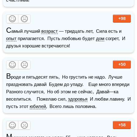
+98
С
амый лучший 
возраст
 — тридцать лет,  Сила есть и 
опыт
 прилагается.  Пусть любовью будет 
дом
 согрет,  И 
друзья хорошие встречаются! 
+50
В
роде и пятьдесят пять,  Но грустить не надо.  Лучше 
праздновать давай  Будем до упаду.    Еще много впереди  
Разного случится,  Но об этом не сейчас,  Давай—ка 
веселиться.    Пожелаю сил, 
здоровья
  И любви лавину.  И 
пусть этот 
юбилей
,  Всего лишь половина.
+58
М