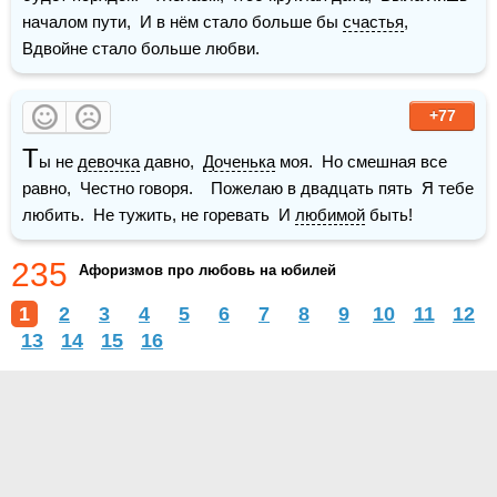
началом пути,  И в нём стало больше бы 
счастья
,  
Вдвойне стало больше любви.
+77
Т
ы не 
девочка
 давно,  
Доченька
 моя.  Но смешная все 
равно,  Честно говоря.    Пожелаю в двадцать пять  Я тебе 
любить.  Не тужить, не горевать  И 
любимой
 быть!
235
Афоризмов про любовь на юбилей
1
2
3
4
5
6
7
8
9
10
11
12
13
14
15
16