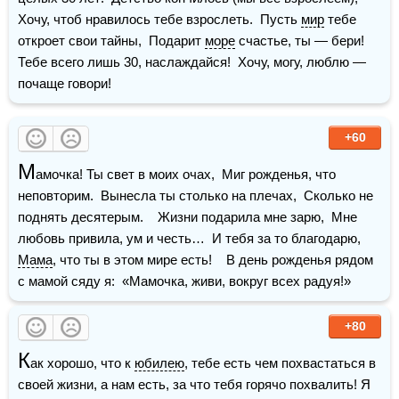
Хочу, чтоб нравилось тебе взрослеть.  Пусть 
мир
 тебе 
откроет свои тайны,  Подарит 
море
 счастье, ты — бери!  
Тебе всего лишь 30, наслаждайся!  Хочу, могу, люблю — 
почаще говори!
+60
М
амочка! Ты свет в моих очах,  Миг рожденья, что 
неповторим.  Вынесла ты столько на плечах,  Сколько не 
поднять десятерым.    Жизни подарила мне зарю,  Мне 
любовь привила, ум и честь…  И тебя за то благодарю,  
Мама
, что ты в этом мире есть!    В день рожденья рядом 
с мамой сяду я:  «Мамочка, живи, вокруг всех радуя!»
+80
К
ак хорошо, что к 
юбилею
, тебе есть чем похвастаться в 
своей жизни, а нам есть, за что тебя горячо похвалить! Я 