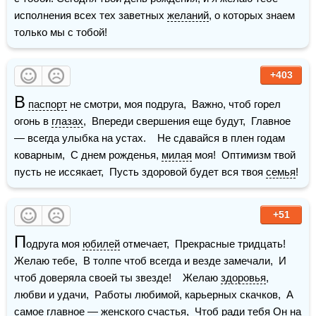
исполнения всех тех заветных 
желаний
, о которых знаем 
только мы с тобой!
+403
В
паспорт
 не смотри, моя подруга,  Важно, чтоб горел 
огонь в 
глазах
,  Впереди свершения еще будут,  Главное 
— всегда улыбка на устах.    Не сдавайся в плен годам 
коварным,  С днем рожденья, 
милая
 моя!  Оптимизм твой 
пусть не иссякает,  Пусть здоровой будет вся твоя 
семья
!
+51
П
одруга моя 
юбилей
 отмечает,  Прекрасные тридцать! 
Желаю тебе,  В толпе чтоб всегда и везде замечали,  И 
чтоб доверяла своей ты звезде!    Желаю 
здоровья
, 
любви и удачи,  Работы любимой, карьерных скачков,  А 
самое главное — женского 
счастья
,  Чтоб ради тебя Он на 