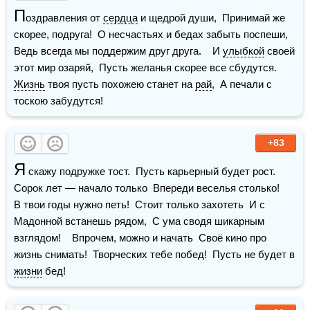
П
оздравления от 
сердца
 и щедрой души,  Принимай же 
скорее, подруга!  О несчастьях и бедах забыть поспеши,  
Ведь всегда мы поддержим друг друга.    И 
улыбкой
 своей 
этот мир озаряй,  Пусть желанья скорее все сбудутся.  
Жизнь
 твоя пусть похожею станет на 
рай
,  А печали с 
тоскою забудутся!
+83
Я
 скажу подружке тост.  Пусть карьерный будет рост.  
Сорок лет — начало только  Впереди веселья столько!    
В твои годы нужно петь!  Стоит только захотеть  И с 
Мадонной встанешь рядом,  С ума сводя шикарным 
взглядом!    Впрочем, можно и начать  Своё кино про 
жизнь снимать!  Творческих тебе побед!  Пусть не будет в 
жизни
 бед!