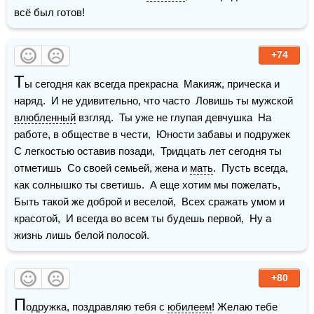
всё был готов!
+74
Т
ы сегодня как всегда прекрасна  Макияж, прическа и 
наряд.  И не удивительно, что часто  Ловишь ты мужской 
влюбленный
 взгляд.  Ты уже не глупая девчушка  На 
работе, в обществе в чести,  Юности забавы и подружек  
С легкостью оставив позади,  Тридцать лет сегодня ты 
отметишь  Со своей семьей, жена и 
мать
.  Пусть всегда, 
как солнышко ты светишь.  А еще хотим мы пожелать,  
Быть такой же доброй и веселой,  Всех сражать умом и 
красотой,  И всегда во всем ты будешь первой,  Ну а 
жизнь лишь белой полосой.
+80
П
одружка, поздравляю тебя с 
юбилеем
! Желаю тебе 