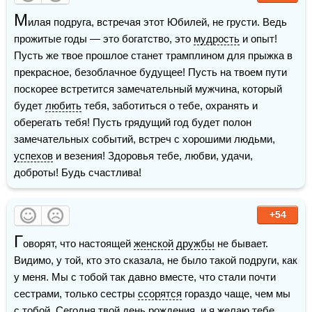
М
илая подруга, встречая этот Юбилей, не грусти. Ведь 
прожитые годы — это богатство, это 
мудрость
 и опыт! 
Пусть же твое прошлое станет трамплином для прыжка в 
прекрасное, безоблачное будущее! Пусть на твоем пути 
поскорее встретится замечательный мужчина, который 
будет 
любить
 тебя, заботиться о тебе, охранять и 
оберегать тебя! Пусть грядущий год будет полон 
замечательных событий, встреч с хорошими людьми, 
успехов
 и везения! Здоровья тебе, любви, удачи, 
доброты! Будь счастлива!
+54
Г
оворят, что настоящей 
женской
дружбы
 не бывает. 
Видимо, у той, кто это сказала, не было такой подруги, как 
у меня. Мы с тобой так давно вместе, что стали почти 
сестрами, только сестры 
ссорятся
 гораздо чаще, чем мы 
с тобой. Сегодня твой день рождения, и я желаю тебе 