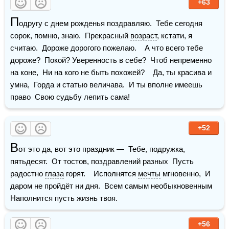
+63
П
одругу с днем рожденья поздравляю.  Тебе сегодня 
сорок, помню, знаю.  Прекрасный 
возраст
, кстати, я 
считаю.  Дороже дорогого пожелаю.    А что всего тебе 
дороже?  Покой? Уверенность в себе?  Чтоб непременно 
на коне,  Ни на кого не быть похожей?    Да, ты красива и 
умна,  Горда и статью величава.  И ты вполне имеешь 
право  Свою судьбу лепить сама!
+52
В
от это да, вот это праздник —  Тебе, подружка, 
пятьдесят.  От тостов, поздравлений разных  Пусть 
радостно 
глаза
 горят.    Исполнятся 
мечты
 мгновенно,  И 
даром не пройдёт ни дня.  Всем самым необыкновенным  
Наполнится пусть жизнь твоя.
+56