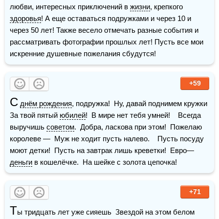
любви, интересных приключений в 
жизни
, крепкого 
здоровья
! А еще оставаться подружками и через 10 и 
через 50 лет! Также весело отмечать разные события и 
рассматривать фотографии прошлых лет! Пусть все мои 
искренние душевные пожелания сбудутся!
+59
С
днём рождения
, подружка!  Ну, давай поднимем кружки  
За твой пятый 
юбилей
!  В мире нет тебя умней!    Всегда 
выручишь 
советом
.  Добра, ласкова при этом!  Пожелаю 
королеве —  Муж не ходит пусть налево.    Пусть посуду 
моют детки!  Пусть на завтрак лишь креветки!  Евро—
деньги
 в кошелёчке.  На шейке с золота цепочка!
+71
Т
ы тридцать лет уже сияешь  Звездой на этом белом 