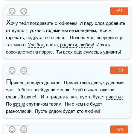
+91
Х
очу тебя поздравить с 
юбилеем
  И пару слов добавить 
от души:  Пускай с годами мы не молодеем,  Все ж 
горевать, подруга, не спеши.    Поверь мне, впереди еще 
так много  
Улыбок
, света, 
радости
, 
любви
!  И хоть 
сорокалетие на пороге,  Ты всех еще сумеешь удивить!
+93
П
ришел, подруга дорогая,  Прелестный день, чудесный 
час.  Тебе от всей души желаю  Чтоб выпал в жизни 
главный шанс!    И в тридцать пять пусть будет 
счастье
По 
жизни
 спутником твоим,  Ни с кем не будет 
разногласий,  Пусть рядом будет, кто любим!
+94