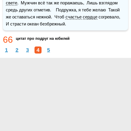
свете
.  Мужчин всё так же поражаешь,  Лишь взглядом 
средь других отметив.    Подружка, я тебе желаю  Такой 
же оставаться нежной.  Чтоб 
счастье
сердце
 согревало,  
И страсти океан безбрежный.
66
цитат про подруг на юбилей
1
2
3
4
5
О проекте