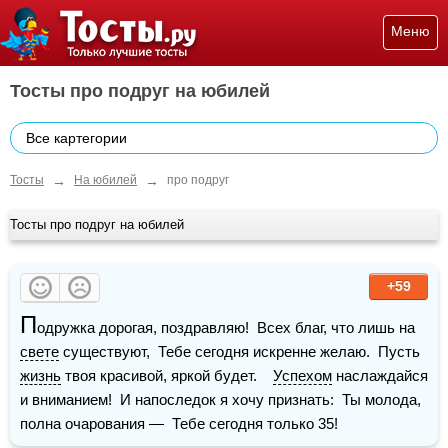
Меню
Тосты про подруг на юбилей
Все картегории
→
→
Тосты
На юбилей
про подруг
Тосты про подруг на юбилей
+59
П
одружка дорогая, поздравляю!  Всех благ, что лишь на 
свете
 существуют,  Тебе сегодня искренне желаю.  Пусть 
жизнь
 твоя красивой, яркой будет.    
Успехом
 наслаждайся 
и вниманием!  И напоследок я хочу признать:  Ты молода, 
полна очарования —  Тебе сегодня только 35!