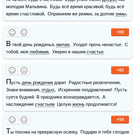
молодая Мальвина.  Будь всё время красивой, будь всё 
время счастливой,  Опрокинем же рюмки, за долгие 
зимы
.
+80
В
 твой день рожденья, 
милая
,  Уходит прочь ненастье.  С 
тобой, моя 
любимая
,  Уверен в нашем 
счастье
. 
+82
П
усть 
день рождения
 дарит  Радостные развлечения,  
Знаки внимания, 
отдых
,  Искренние поздравления!  Пусть 
суета будней  В праздники вознаграждается,  А 
наслаждение 
счастьем
  Целую 
жизнь
 продолжается!
+59
Т
ы похожа на прекрасную осинку,  Подарю я тебе сегодня 