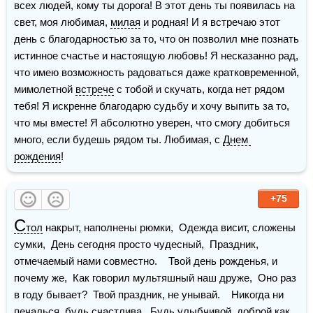
всех людей, кому ты дорога! В этот день ты появилась на 
свет, моя любимая, 
милая
 и родная! И я встречаю этот 
день с благодарностью за то, что он позволил мне познать 
истинное счастье и настоящую любовь! Я несказанно рад, 
что имею возможность радоваться даже кратковременной, 
мимолетной 
встрече
 с тобой и скучать, когда нет рядом 
тебя! Я искренне благодарю судьбу и хочу выпить за то, 
что мы вместе! Я абсолютно уверен, что смогу добиться 
много, если будешь рядом ты. Любимая, с 
Днем 
рождения
!
+75
С
тол
 накрыт, наполнены рюмки,  Одежда висит, сложены 
сумки,  День сегодня просто чудесный,  Праздник, 
отмечаемый нами совместно.    Твой день рожденья, и 
почему же,  Как говорил мультяшный наш друже,  Оно раз 
в году бывает?  Твой праздник, не унывай.    Никогда ни 
печалься, будь счастлива,  Будь улыбчивой, 
доброй
 как 