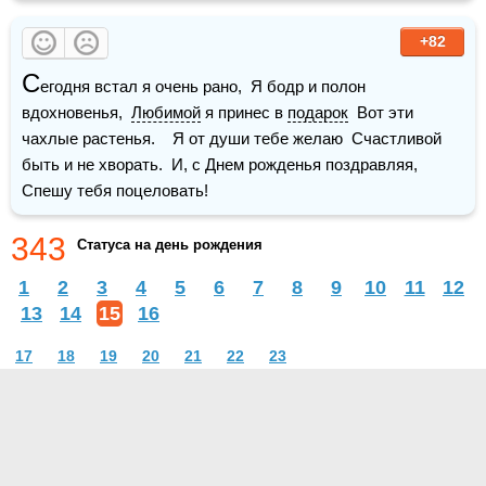
+82
С
егодня встал я очень рано,  Я бодр и полон 
вдохновенья,  
Любимой
 я принес в 
подарок
  Вот эти 
чахлые растенья.    Я от души тебе желаю  Счастливой 
быть и не хворать.  И, с Днем рожденья поздравляя,  
Спешу тебя поцеловать!
343
Статуса на день рождения
1
2
3
4
5
6
7
8
9
10
11
12
13
14
15
16
17
18
19
20
21
22
23