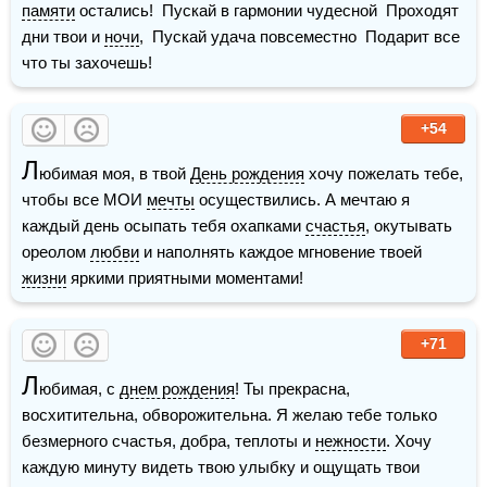
памяти
 остались!  Пускай в гармонии чудесной  Проходят 
дни твои и 
ночи
,  Пускай удача повсеместно  Подарит все 
что ты захочешь! 
+54
Л
юбимая моя, в твой 
День рождения
 хочу пожелать тебе, 
чтобы все МОИ 
мечты
 осуществились. А мечтаю я 
каждый день осыпать тебя охапками 
счастья
, окутывать 
ореолом 
любви
 и наполнять каждое мгновение твоей 
жизни
 яркими приятными моментами!  
+71
Л
юбимая, с 
днем рождения
! Ты прекрасна, 
восхитительна, обворожительна. Я желаю тебе только 
безмерного счастья, добра, теплоты и 
нежности
. Хочу 
каждую минуту видеть твою улыбку и ощущать твои 