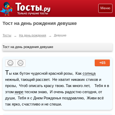
Меню
Тост на день рождения девушке
→
→
Тосты
На день рождения
Девушке
Тост на день рождения девушке
+65
Т
ы как бутон чудесной красной розы,  Как 
солнца
нежный, тающий рассвет.  Не хватит никаких стихов и 
прозы,  Чтоб описать красу твою. Так много лет,    Тебя я в 
этом 
мире
 тесном знаю,  И очень радостно сегодня, от 
души,  Тебя я с Днем Рожденья поздравляю,  Живи всё 
так ярко, счастливо и не спеши.