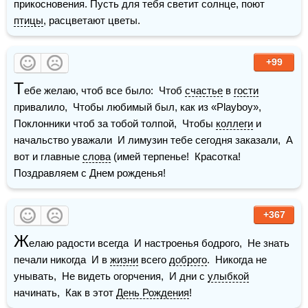
прикосновения. Пусть для тебя светит солнце, поют 
птицы
, расцветают цветы.  
+99
Т
ебе желаю, чтоб все было:  Чтоб 
счастье
 в 
гости
привалило,  Чтобы любимый был, как из «Plауbоу»,  
Поклонники чтоб за тобой толпой,  Чтобы 
коллеги
 и 
начальство уважали  И лимузин тебе сегодня заказали,  А 
вот и главные 
слова
 (имей терпенье!  Красотка! 
Поздравляем с Днем рожденья! 
+367
Ж
елаю радости всегда  И настроенья бодрого,  Не знать 
печали никогда  И в 
жизни
 всего 
доброго
.  Никогда не 
унывать,  Не видеть огорчения,  И дни с 
улыбкой
начинать,  Как в этот 
День Рождения
! 