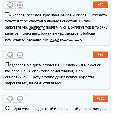
+92
Т
ы клевая, веселая, красивая, 
умная
 и 
милая
!  Пожелать 
хочется тебе 
счастья
 в любые ненастья!  Виллу 
заграничную, 
зарплату
 приличную!  Бриллиантов в тысячу 
каратов,  Красивых, романтичных закатов!  Любовь 
настоящую, кандидатуру 
мужа
 подходящую.
+98
П
оздравляю с днем рождения,  Желаю 
жизни
 вкусной, 
как 
варенье
!  Любви тебе романтичной,  Пары 
симпатичной!  Крутую тачку, 
денег
 пачку!  
Курорты
заграничные, шмотки отличные!
+360
С
егодня самый радостный и счастливый день в году для 