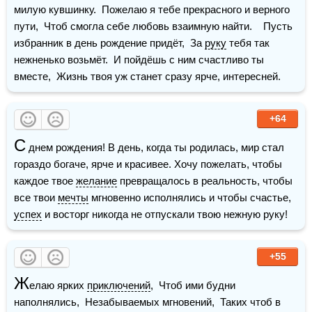
милую кувшинку.  Пожелаю я тебе прекрасного и верного 
пути,  Чтоб смогла себе любовь взаимную найти.    Пусть 
избранник в день рождение придёт,  За 
руку
 тебя так 
нежненько возьмёт.  И пойдёшь с ним счастливо ты 
вместе,  Жизнь твоя уж станет сразу ярче, интересней.
+64
С
 днем рождения! В день, когда ты родилась, мир стал 
гораздо богаче, ярче и красивее. Хочу пожелать, чтобы 
каждое твое 
желание
 превращалось в реальность, чтобы 
все твои 
мечты
 мгновенно исполнялись и чтобы счастье, 
успех
 и восторг никогда не отпускали твою нежную руку!
+55
Ж
елаю ярких 
приключений
,  Чтоб ими будни 
наполнялись,  Незабываемых мгновений,  Таких чтоб в 