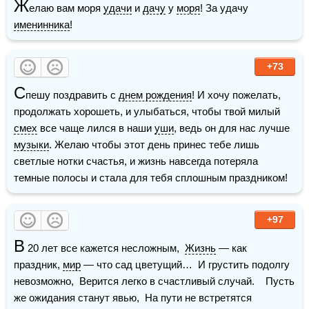
Ж
елаю вам моря 
удачи
 и 
дачу
 у 
моря
! За удачу 
именинника
!
+73
С
пешу поздравить с 
днем рождения
! И хочу пожелать, 
продолжать хорошеть, и улыбаться, чтобы твой милый 
смех
 все чаще лился в наши 
уши
, ведь он для нас лучше 
музыки
. Желаю чтобы этот день принес тебе лишь 
светлые нотки счастья, и жизнь навсегда потеряла 
темные полосы и стала для тебя сплошным праздником!  
+97
В
 20 лет все кажется несложным,  
Жизнь
 — как 
праздник, 
мир
 — что сад цветущий…  И грустить подолгу 
невозможно,  Верится легко в счастливый случай.    Пусть 
же ожидания станут явью,  На пути не встретятся 