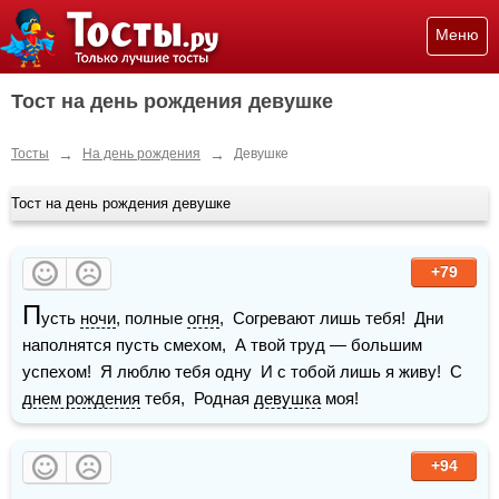
Меню
Тост на день рождения девушке
→
→
Тосты
На день рождения
Девушке
Тост на день рождения девушке
+79
П
усть 
ночи
, полные 
огня
,  Согревают лишь тебя!  Дни 
наполнятся пусть смехом,  А твой труд — большим 
успехом!  Я люблю тебя одну  И с тобой лишь я живу!  С 
днем рождения
 тебя,  Родная 
девушка
 моя!
+94