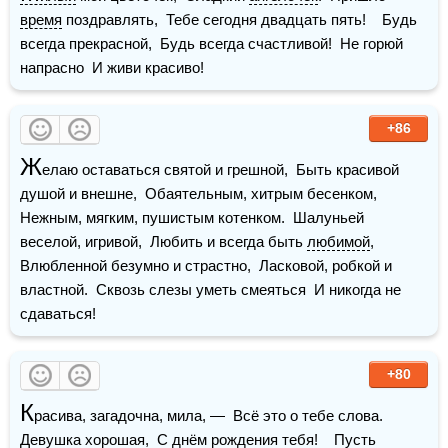
время
 поздравлять,  Тебе сегодня двадцать пять!    Будь 
всегда прекрасной,  Будь всегда счастливой!  Не горюй 
напрасно  И живи красиво!
+86
Ж
елаю оставаться святой и грешной,  Быть красивой 
душой и внешне,  Обаятельным, хитрым бесенком,  
Нежным, мягким, пушистым котенком.  Шалуньей 
веселой, игривой,  Любить и всегда быть 
любимой
,  
Влюбленной безумно и страстно,  Ласковой, робкой и 
властной.  Сквозь слезы уметь смеяться  И никогда не 
сдаваться!
+80
К
расива, загадочна, мила, —  Всё это о тебе слова.  
Девушка
 хорошая,  С днём рождения тебя!    Пусть 