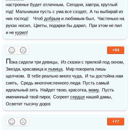
настроенье будет отличным,  Сегодня, завтра, круглый 
год!  Мальчишки пусть с ума все сходят,  А ты выбирай из 
них господ!    Чтоб 
добрым
 и любимым был,  Частенько на 
руках носил,  Цветы, подарки бы дарил,  При этом не пил 
и не 
курил
!
+94
П
ока сидели три девицы,  Из сказки с прялкой под окном,  
Звезда, красавица и 
львица
.  Мир покорила лишь 
щелчком.  В тебе реально много чуда,  И ты достойна нам 
сиять,  Средь многочисленного люда  Пусть самый 
идеальный зять  Найдет твою, красотка, 
маму
,  Пусть 
именинный твой пирог,  Согреет 
сердце
 нашей дамы,  
Осветит тысячу дорог.
+77