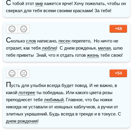
С
 тобой этот 
мир
 кажется ярче! Хочу пожелать, чтобы он 
сверкал для тебя всеми своими красками! За тебя!
+68
С
колько 
слов
 написано, 
песен
 перепето,  Но ничто не 
отразит, как тебя 
люблю
!  С днем рожденья, 
милая
, шлю 
тебе приветы  Знай, что я отдать готов 
жизнь
 тебе свою! 
+54
П
усть для улыбки всегда будет повод. И не важно, в 
какой 
лотерее
 ты победишь. Или какого цвета розы 
преподнесет тебе 
любимый
. Главное, что бы ножки 
никогда не уставали от изящных каблучков, а ручки от 
элитных украшений. Будь всегда в тренде и в тонусе. С 
днем рождения
!