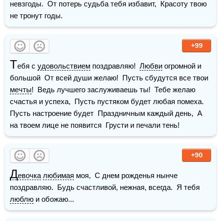
невзгоды.  От потерь судьба тебя избавит,  Красоту твою 
не тронут годы.
+99
Т
ебя с 
удовольствием
 поздравляю!  
Любви
 огромной и 
большой  От всей души желаю!  Пусть сбудутся все твои 
мечты
!  Ведь лучшего заслуживаешь ты!  Тебе желаю 
счастья и успеха,  Пусть пустяком будет любая помеха.  
Пусть настроение будет  Праздничным каждый день,  А 
на твоем лице не появится  Грусти и печали тень!
+90
Д
евочка
любимая
 моя,  С днем рожденья нынче 
поздравляю.  Будь счастливой, нежная, всегда.  Я тебя 
люблю
 и обожаю...  