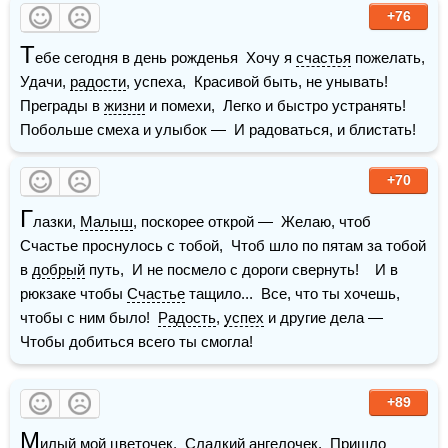
+76
Т
ебе сегодня в день рожденья  Хочу я 
счастья
 пожелать,  
Удачи, 
радости
, успеха,  Красивой быть, не унывать!  
Преграды в 
жизни
 и помехи,  Легко и быстро устранять!  
Побольше смеха и улыбок —  И радоваться, и блистать! 
+70
Г
лазки, 
Малыш
, поскорее открой —  Желаю, чтоб 
Счастье проснулось с тобой,  Чтоб шло по пятам за тобой 
в 
добрый
 путь,  И не посмело с дороги свернуть!    И в 
рюкзаке чтобы 
Счастье
 тащило...  Все, что ты хочешь, 
чтобы с ним было!  
Радость
, 
успех
 и другие дела —  
Чтобы добиться всего ты смогла!
+89
М
илый
 мой цветочек,  Сладкий 
ангелочек
.  Пришло 