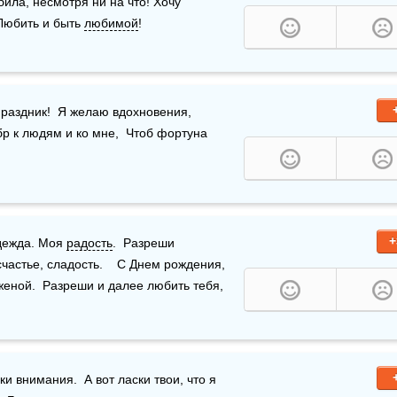
била, несмотря ни на что! Хочу 
Любить и быть 
любимой
!
праздник!  Я желаю вдохновения,  
р к людям и ко мне,  Чтоб фортуна 
+
дежда. Моя 
радость
.  Разреши 
счастье, сладость.    С Днем рождения, 
еной.  Разреши и далее любить тебя, 
и внимания.  А вот ласки твои, что я 