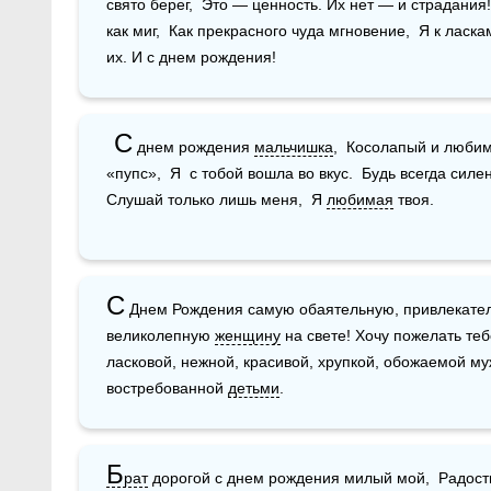
свято берег,  Это — ценность. Их нет — и страдания!
как миг,  Как прекрасного чуда мгновение,  Я к ласк
их. И с днем рождения!
 С
 днем рождения 
мальчишка
,  Косолапый и любим
«пупс»,  Я  с тобой вошла во вкус.  Будь всегда силе
Слушай только лишь меня,  Я 
любимая
 твоя.
С
 Днем Рождения самую обаятельную, привлекател
великолепную 
женщину
 на свете! Хочу пожелать теб
ласковой, нежной, красивой, хрупкой, обожаемой му
востребованной 
детьми
.
Б
рат