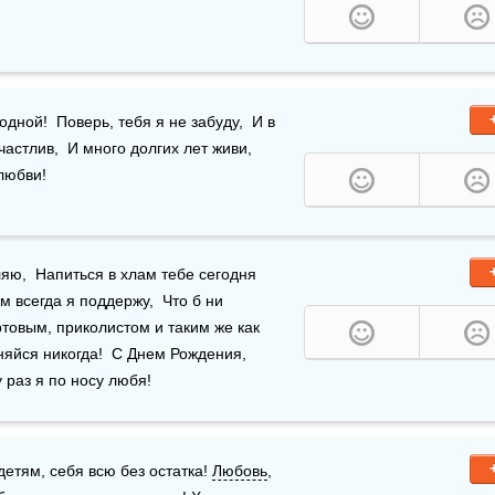
сегда с тобой я рядом буду,  Папуля милый, мой родной!  Поверь, тебя я не забуду,  И в 
астлив,  И много долгих лет живи,  
 любви!
ю,  Напиться в хлам тебе сегодня 
м всегда я поддержу,  Что б ни 
ртовым, приколистом и таким же как 
йся никогда!  С Днем Рождения, 
 раз я по носу любя!
детям, себя всю без остатка! 
Любовь
, 