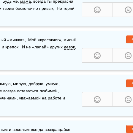
  Будь же, 
мама
, всегда ты прекрасна 
ам твоим бесконечно привык,  Не теряй 
ый «мишка»,  Мой «красавчег», милый 
н и крепок,  И не «лапай» других 
девок
,  
ьную, милую, добрую, умную, 
е всегда оставаться любимой, 
жчинами, уважаемой на работе и 
 дорогой с днем рождения милый мой,  Радостным и веселым всегда возвращайся 