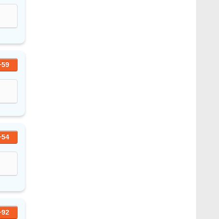
+59
+54
+92