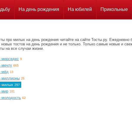
дьбу
На день рождения
На юбилей
Прикольные
ты про милых на день рождения читайте на сайте Тосты.ру. Ежедневно 
 новых тостов на день рождения и не только. Только самые новые и све
ты на все случаи жизни.
о мерседес
9
о мечту
665
о мёд
13
о миллионы
25
о милых
297
о мир
181
о молодость
62