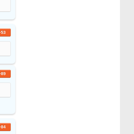
+53
+89
+84