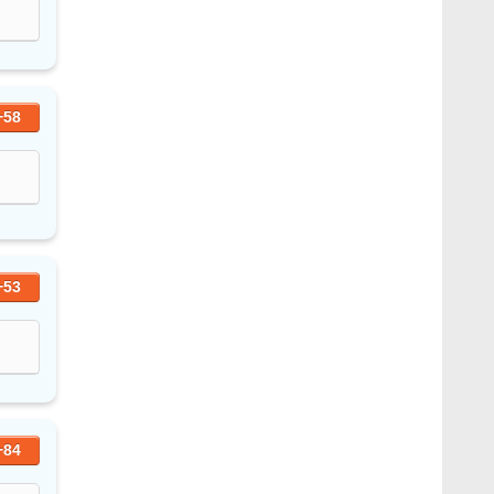
+58
+53
+84