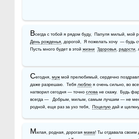
В
День рожденья
, дорогой,  Я пожелать хочу  — будь сч
Пусть много будет в этой 
жизни
Здоровья
, 
радости
,
С
егодня, 
муж
 мой прелюбимый, сердечно поздравля
даже разрешаю.  Тебя 
люблю
 я очень сильно, во все
натворил сегодня — точно 
слова
 не скажу.  Будь фа
всегда —   Добрым, милым, самым лучшим — не меня
родной, еще раз за ухо тебя,  
Поцелую
 дай и щелкну
М
илая, родная, дорогая 
мама
! Ты отдавала своим 