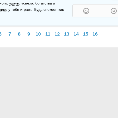
ного, 
удачи
, успеха, богатства и 
лице
 у тебя играет,  Будь спокоен как 
6
7
8
9
10
11
12
13
14
15
16