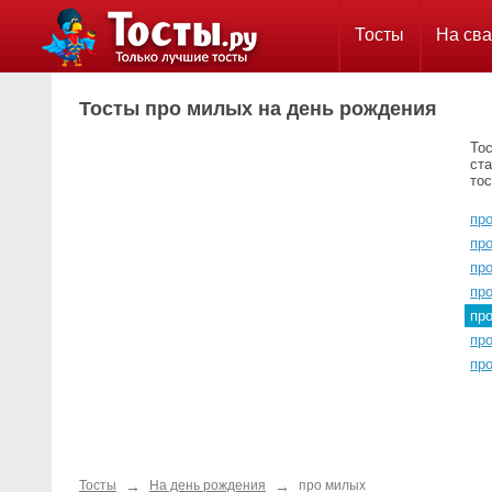
Тосты
На сва
Тосты про милых на день рождения
Тос
ста
тос
пр
пр
пр
пр
пр
пр
пр
→
→
Тосты
На день рождения
про милых