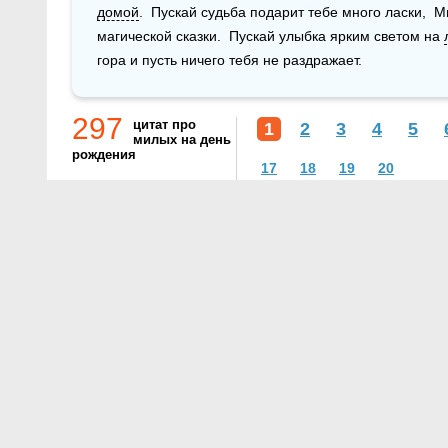
домой
.  Пускай судьба подарит тебе много ласки,  М
магической сказки.  Пускай улыбка ярким светом на 
гора и пусть ничего тебя не раздражает.
297
цитат про
1
2
3
4
5
милых на день
рождения
17
18
19
20