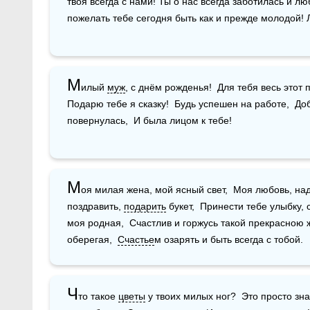
твоя всегда с нами! Ты о нас всегда заботилась и лю
пожелать тебе сегодня быть как и прежде молодой! 
М
илый 
муж
, с днём рожденья!  Для тебя весь этот 
Подарю тебе я сказку!  Будь успешен на работе,  Доб
повернулась,  И была лицом к тебе!
М
оя милая жена, мой ясный свет,  Моя любовь, на
поздравить, 
подарить
 букет,  Принести тебе улыбку, 
моя родная,  Счастлив и горжусь такой прекрасною ж
оберегая,  
Счастье
м озарять и быть всегда с тобой.
Ч
то такое 
цветы
 у твоих милых ног?  Это просто знак