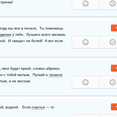
тричка!  
огда мы все в печали,  Ты поможешь 
ждения
 у тебя,  Лучшего всего желаем,  
ой,  И «ваще» не болей!  А вот если 
ь
 твоя будет яркой, словно абрикос.  
л с тобой милым.  Пускай о 
таланте
лым, а не кислым. 
ой, родной,   Если 
счастья
 — то 