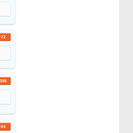
+72
396
+64