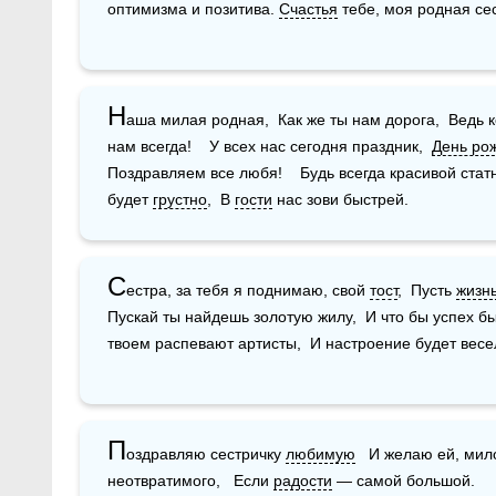
оптимизма и позитива. 
Счастья
 тебе, моя родная сес
Н
аша милая родная,  Как же ты нам дорога,  Ведь к
нам всегда!    У всех нас сегодня праздник,  
День ро
Поздравляем все любя!    Будь всегда красивой статн
будет 
грустно
,  В 
гости
 нас зови быстрей.
С
естра, за тебя я поднимаю, свой 
тост
,  Пусть 
жизн
Пускай ты найдешь золотую жилу,  И что бы успех бы
твоем распевают артисты,  И настроение будет весе
П
оздравляю сестричку 
любимую
   И желаю ей, мил
неотвратимого,   Если 
радости
 — самой большой.