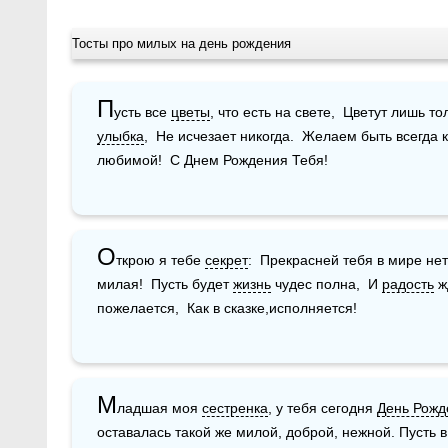
Тосты про милых на день рождения
П
усть все 
цветы
, что есть на свете,  Цветут лишь то
улыбка
,  Не исчезает никогда.  Желаем быть всегда 
любимой!  С Днем Рождения Тебя!
О
ткрою я тебе 
секрет
:  Прекрасней тебя в мире нет
милая!  Пусть будет 
жизнь
 чудес полна,  И 
радость
 ж
пожелается,  Как в сказке,исполняется!
М
ладшая моя 
сестренка
, у тебя сегодня 
День Рожд
оставалась такой же милой, доброй, нежной. Пусть в