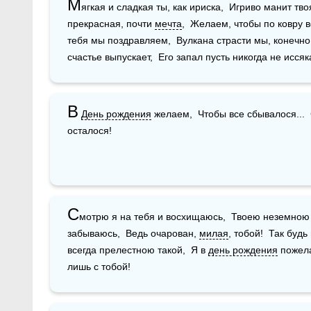
М
ягкая и сладкая ты, как ириска,  Игриво манит тво
прекрасная, почти 
мечта
,  Желаем, чтобы по ковру в
тебя мы поздравляем,  Вулкана страсти мы, конечно, 
счастье выпускает,  Его запал пусть никогда не иссяк
В
День рождения
 желаем,  Чтобы все сбывалося...  
осталося!
С
мотрю я на тебя и восхищаюсь,  Твоею неземною
забываюсь,  Ведь очарован, 
милая
, тобой!  Так будь
всегда прелестною такой,  Я в 
день рождения
 пожел
лишь с тобой!