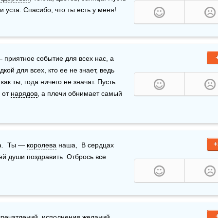
 уста. Спасибо, что ты есть у меня!  
 днем рождения, красавица! Этот светлый денек — приятное событие для всех нас, а 
кой для всех, кто ее не знает, ведь 
, как ты, года ничего не значат. Пусть 
 от 
нарядов
, а плечи обнимает самый 
+
.  Ты — 
королева
 наша,  В сердцах 
сей души поздравить  Отбрось все 
впечатлений, исполнения 
желаний
, 