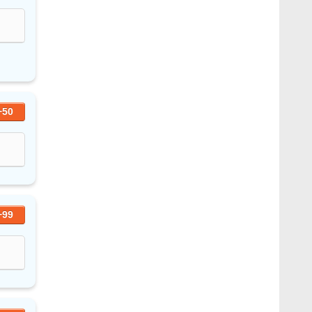
+50
+99