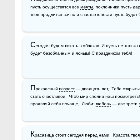
пусть осуществятся все 
мечты
, поклонники пусть да
твоя продлится вечно и счастье юности пусть будет
С
егодня будем витать в облаках: И пусть не только 
будет безоблачным и ясным! С праздником тебя!
П
рекрасный 
возраст
 — двадцать лет,  Тебе открыты
стать счастливой,  Чтоб мир сполна наш посмотреть! 
проявляй себя почаще,  Люби: 
любовь
 — две трети 
К
расавица стоит сегодня перед нами,  Красота твоя 