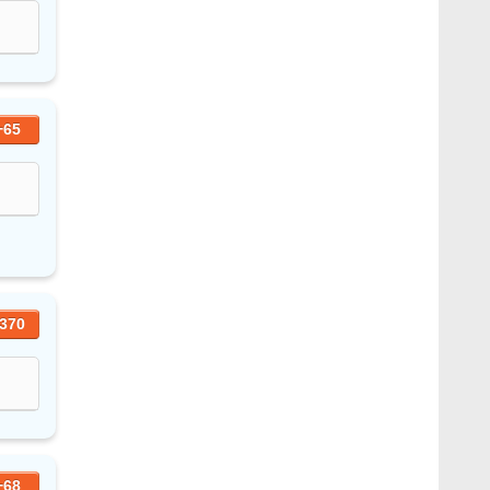
+65
370
+68