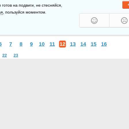
готов на подвиги, не стесняйся, 
ая
, пользуйся моментом. 
6
7
8
9
10
11
12
13
14
15
16
22
23