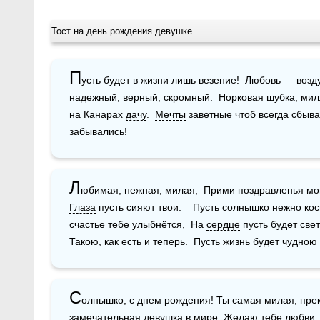
Тост на день рождения девушке
П
усть будет в 
жизни
 лишь везение!  Любовь — возд
надежный, верный, скромный.  Норковая шубка, мил
на Канарах 
дачу
.  
Мечты
 заветные чтоб всегда сбыва
забывались!
Л
юбимая, нежная, милая,  Прими поздравленья мои
Глаза
 пусть сияют твои.    Пусть солнышко нежно кос
счастье тебе улыбнётся,  На 
сердце
 пусть будет свет
Такою, как есть и теперь.  Пусть жизнь будет чудною 
С
олнышко, с 
днем рождения
! Ты самая милая, пре
замечательная 
девушка
 в мире. Желаю тебе любви,