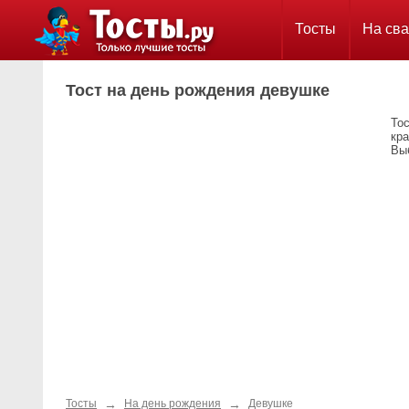
Тосты
На сва
Тост на день рождения девушке
То
кр
Выб
→
→
Тосты
На день рождения
Девушке