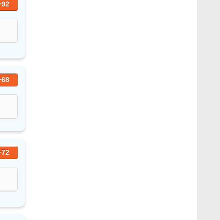
+92
+68
+72