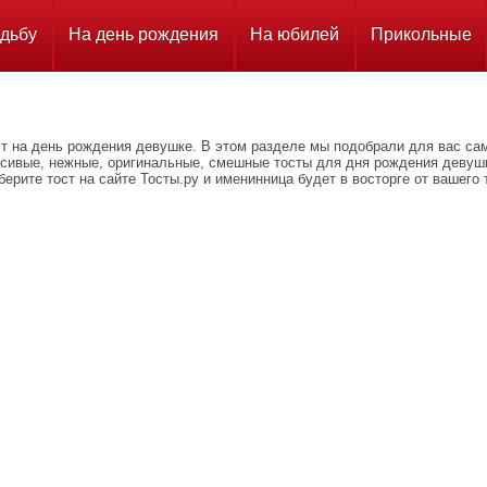
дьбу
На день рождения
На юбилей
Прикольные
ст на день рождения девушке. В этом разделе мы подобрали для вас са
асивые, нежные, оригинальные, смешные тосты для дня рождения девуш
ерите тост на сайте Тосты.ру и именинница будет в восторге от вашего 