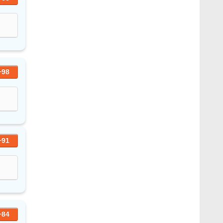
+98
+91
+84