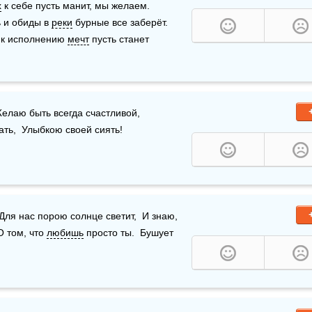
х
 к себе пусть манит, мы желаем.    
ь и обиды в 
реки
 бурные все заберёт.  
 к исполнению 
мечт
 пусть станет 
елаю быть всегда счастливой,  
ать,  Улыбкою своей сиять!
Для нас порою солнце светит,  И знаю, 
 том, что 
любишь
 просто ты.  Бушует 