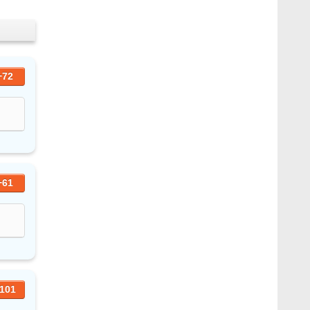
+72
+61
101