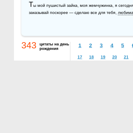
Т
ы мой пушистый зайка, моя жемчужинка, я сегодня 
заказывай поскорее — сделаю все для тебя, 
любим
343
цитаты на день
1
2
3
4
5
рождения
17
18
19
20
21