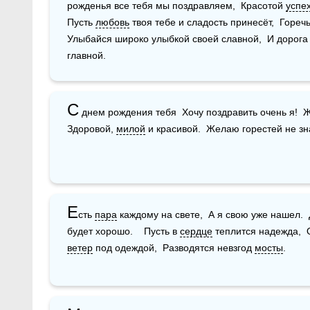
рожденья все тебя мы поздравляем,  Красотой 
успе
Пусть 
любовь
 твоя тебе и сладость принесёт,  Гореч
Улыбайся широко улыбкой своей славной,  И дорога
главной.
С
 днем рождения тебя  Хочу поздравить очень я!  Ж
Здоровой, 
милой
 и красивой.  Желаю горестей не зн
Е
сть 
пара
 каждому на свете,  А я свою уже нашел.  
будет хорошо.    Пусть в 
сердце
 теплится надежда,  О
ветер
 под одеждой,  Разводятся невзгод 
мосты
.