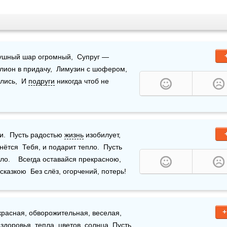
ушный шар огромный,  Супруг — 
лион в придачу,  Лимузин с шофером, 
лись,  И 
подруги
 никогда чтоб не 
.  Пусть радостью 
жизнь
 изобилует,  
нётся  Тебя, и подарит тепло.  Пусть 
ло.    Всегда оставайся прекрасною,  
сказкою  Без слёз, огорчений, потерь!
+
красная, обворожительная, веселая, 
 
здоровья
, тепла, цветов, солнца. Пусть 