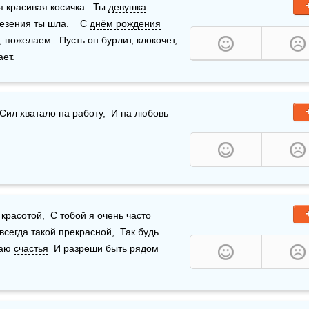
я красивая косичка.  Ты 
девушка
езения ты шла.    С 
днём рождения
пожелаем.  Пусть он бурлит, клокочет, 
ает.
Сил хватало на работу,  И на 
любовь
 
красотой
,  С тобой я очень часто 
 всегда такой прекрасной,  Так будь 
аю 
счастья
  И разреши быть рядом 