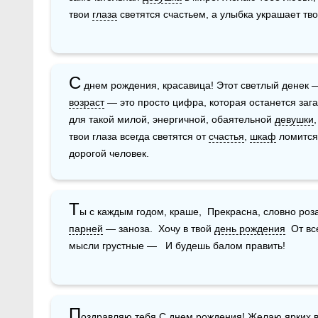
твои 
глаза
 светятся счастьем, а улыбка украшает твои
С
возраст
 — это просто цифра, которая останется загад
для такой милой, энергичной, обаятельной 
девушки
твои глаза всегда светятся от 
счастья
, 
шкаф
 ломится
дорогой человек.
Т
ы с каждым годом, краше,  Прекрасна, словно роза
парней
 — заноза.  Хочу в твой 
день рождения
  От в
мысли грустные —   И будешь балом править!
П
оздравляю тебя С 
днем рождения
! Желаю ярких 