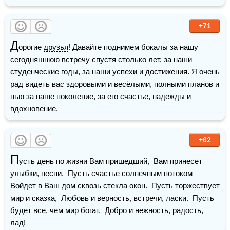
+71
Д
орогие 
друзья
! Давайте поднимем бокалы за нашу 
сегодняшнюю встречу спустя столько лет, за наши 
студенческие годы, за наши 
успехи
 и достижения. Я очень 
рад видеть вас здоровыми и весёлыми, полными планов и 
пью за наше поколение, за его 
счастье
, надежды и 
вдохновение.
+62
П
усть день по жизни Вам пришедший,  Вам принесет 
улыбки, 
песни
.  Пусть счастье солнечным потоком  
Войдет в Ваш 
дом
 сквозь стекла 
окон
.  Пусть торжествует 
мир и сказка,  Любовь и верность, встречи, ласки.  Пусть 
будет все, чем мир богат.  Добро и нежность, радость, 
лад!