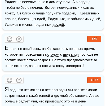
Радость и веселье чаще в дом стучали,  А в 
сердце
, 
чтобы не было печали.  Встреч неожиданных и самых 
ярких,  От близких чаще получать подарки,    Креативных 
планов, блестящих идей,  Радужных, незабываемых дней,  
Успехов в жизни, преданных 
друзей
.
+50
Е
сли я не ошибаюсь, на Кавказе есть поверье: 
время
, 
которое ты проводишь за 
столом
 с 
друзьями
, господь не 
засчитывает в твой возраст. Поэтому предлагаю тост за 
наши встречи, за всех нас и за нашу 
молодость
!
+377
Я
 рад, что несмотря на все преграды мы все же смогли 
встретиться в такой теплой и дружной обстановке. А еще 
больше радует мня, что произошло это не в день 