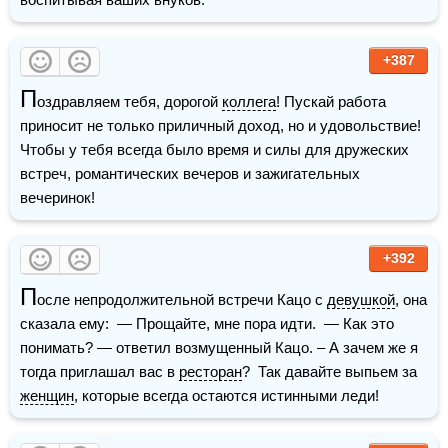
+387
П
оздравляем тебя, дорогой 
коллега
! Пускай работа 
приносит не только приличный доход, но и удовольствие! 
Чтобы у тебя всегда было время и силы для дружеских 
встреч, романтических вечеров и зажигательных 
вечеринок! 
+392
П
осле непродолжительной встречи Кацо с 
девушкой
, она 
сказала ему:  — Прощайте, мне пора идти.  — Как это 
понимать? — ответил возмущенный Кацо. – А зачем же я 
тогда приглашал вас в 
ресторан
?  Так давайте выпьем за 
женщин
, которые всегда остаются истинными леди!