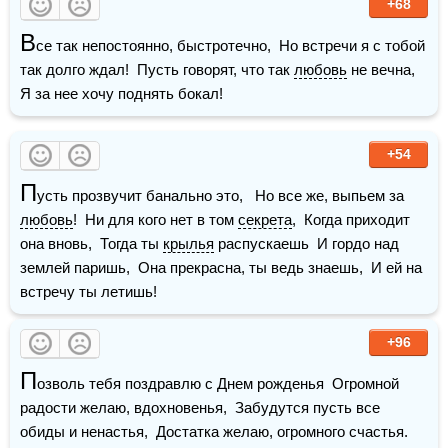
+68
В
се так непостоянно, быстротечно,  Но встречи я с тобой 
так долго ждал!  Пусть говорят, что так 
любовь
 не вечна,  
Я за нее хочу поднять бокал!
+54
П
усть прозвучит банально это,   Но все же, выпьем за 
любовь
!  Ни для кого нет в том 
секрета
,  Когда приходит 
она вновь,  Тогда ты 
крылья
 распускаешь  И гордо над 
землей паришь,  Она прекрасна, ты ведь знаешь,  И ей на 
встречу ты летишь! 
+96
П
озволь тебя поздравлю с Днем рожденья  Огромной 
радости желаю, вдохновенья,  Забудутся пусть все 
обиды и ненастья,  Достатка желаю, огромного счастья.    