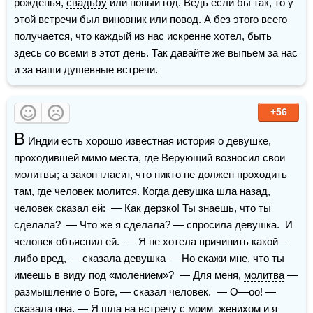
рожденья, 
свадьбу
 или новый год. Ведь если бы так, то у 
этой встречи был виновник или повод. А без этого всего 
получается, что каждый из нас искренне хотел, быть 
здесь со всеми в этот день. Так давайте же выпьем за нас 
и за наши душевные встречи.
+56
В
 Индии есть хорошо известная история о девушке, 
проходившей мимо места, где Верующий возносил свои 
молитвы; а закон гласит, что никто не должен проходить 
там, где человек молится. Когда девушка шла назад, 
человек сказал ей:  — Как дерзко! Ты знаешь, что ты 
сделала?  — Что же я сделала? — спросила девушка.  И 
человек объяснил ей.  — Я не хотела причинить какой—
либо вред, — сказала девушка — Но скажи мне, что ты 
имеешь в виду под «молением»?  — Для меня, 
молитва
 — 
размышление о Боге, — сказал человек.  — О—оо! — 
сказала она. — Я шла на встречу с моим  женихом и я 