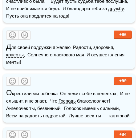
счастливою была!    Будет пусть судьба тебе послушна,  
И не приближается беда.  Я благодарю тебя за 
дружбу
.  
Пусть она продлится на года!
+96
Д
ля своей 
подружки
 я желаю  Радости, 
здоровья
, 
красоты
,  Солнечного ласкового мая  И осуществления 
мечты
!
+99
О
крестили мы ребенка  Он лежит себе в пеленках,  И не 
слышит, и не знает,  Что 
Господь
 благословляет!  
Ангелочек
 ты, безвинный,  Голосок имеешь сильный,  
Всем на радость подрастай,  Лучше всех ты — так и знай! 
+84