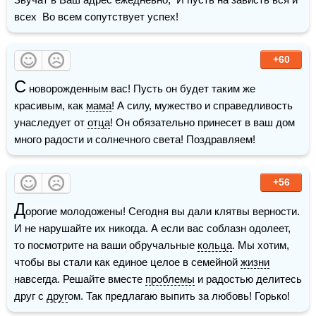
всех  Во всем сопутствует успех!
+60
С
 новорожденным вас! Пусть он будет таким же 
красивым, как 
мама
! А силу, мужество и справедливость 
унаследует от 
отца
! Он обязательно принесет в ваш дом 
много радости и солнечного света! Поздравляем!
+56
Д
орогие молодожены! Сегодня вы дали клятвы верности. 
И не нарушайте их никогда. А если вас соблазн одолеет, 
то посмотрите на ваши обручальные 
кольца
. Мы хотим, 
чтобы вы стали как единое целое в семейной 
жизни
навсегда. Решайте вместе 
проблемы
 и радостью делитесь 
друг с 
друг
ом. Так предлагаю выпить за любовь! Горько!