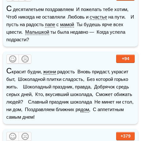
С
 десятилетьем поздравляем  И пожелать тебе хотим,  
Чтоб никогда не оставляли  Любовь и 
счастье
 на пути.    И 
пусть на радость 
папе
 с 
мамой
  Ты будешь ярче всех 
цвести.  
Малышкой
 ты была недавно —  Когда успела 
подрасти?
+94
С
красит будни, 
жизни
 радость  Вновь придаст, украсит 
быт,  Шоколадной плитки сладость,  Без которой горько 
жить.    Шоколадный праздник, правда,  Добрячок средь 
серых дней,  Кто, вкусивший шоколада,  Сможет обижать 
людей?    Славный праздник шоколада  Не минет ни стол, 
ни дом,  Поздравляем ближних ря
дом
,  С аппетитным 
самым днем!
+379