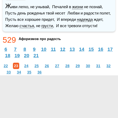
Ж
иви легко, не унывай,  Печалей в 
жизни
 не познай,  
Пусть день рожденья твой несет  Любви и радости полет,    
Пусть все хорошее придет,  И впереди 
надежда
 ждет,  
Желаю 
счастья
, не 
грусти
,  И все тревоги отпусти!
529
Афоризмов про радость
6
7
8
9
10
11
12
13
14
15
16
17
18
19
20
21
22
23
24
25
26
27
28
29
30
31
32
33
34
35
36