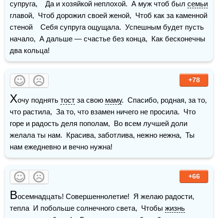
супруга,    Да и хозяйкой неплохой.  А муж чтоб был 
семьи
главой,  Чтоб дорожил своей женой,  Чтоб как за каменной 
стеной    Себя супруга ощущала.  Успешным будет пусть 
начало,  А дальше — счастье без конца,  Как бесконечны 
два кольца!
+78
Х
очу поднять 
тост
 за свою 
маму
.  Спасибо, родная, за то, 
что растила,  За то, что взамен ничего не просила.  Что 
горе и радость деля пополам,  Во всем лучшей доли 
желала ты нам.  Красива, заботлива, нежно нежна,  Ты 
нам ежедневно и вечно нужна!
+66
В
осемнадцать! Совершеннолетие!  Я желаю радости, 
тепла  И побольше солнечного света,  Чтобы 
жизнь