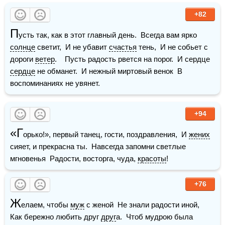
+82
П
усть так, как в этот главный день.  Всегда вам ярко 
солнце
 светит,  И не убавит 
счастья
 тень,  И не собьет с 
дороги 
ветер
.    Пусть радость рвется на порог.  И сердце 
сердце
 не обманет.  И нежный миртовый венок  В 
воспоминаниях не увянет.
+94
«Г
орько!», первый танец, гости, поздравления,  И 
жених
сияет, и прекрасна ты.  Навсегда запомни светлые 
мгновенья  Радости, восторга, чуда, 
красоты
!
+76
Ж
елаем, чтобы 
муж
 с женой  Не знали радости иной,  
Как бережно любить друг 
друг
а.  Чтоб мудрою была 