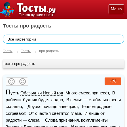
Меню
Тосты про радость
Все картегории
→
→
Тосты
Тосты
про радость
Тосты про радость
+76
П
усть 
Обезьянки
Новый год
  Много смеха принесёт,  В 
рабочих буднях будет ладно,  В 
семье
 — стабильно все и 
складно,    Друзья почаще навещают,  Теплом родные 
согревают,  От 
счастья
 светятся глаза,  И лишь от 
радости — слеза,    Слова признания, комплименты  
Звучат в Ваш адрес ежедневно,  И пусть на зависть вся и 