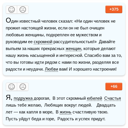
+375
О
дин известный человек сказал: «Ни один человек не 
прожил настоящей жизни, если он не был очищен 
любовью женщины, подкреплен ее мужеством и 
руководим ее 
скромной
 рассудительностью!»  Давайте 
выпьем за наших прекрасных 
женщин
, которые делают 
нашу жизнь насыщенной и интересной. Спасибо вам за то, 
что вы готовы идти рядом с нами по жизни, разделяя все 
радости и неудачи. 
Любви
 вам! И хорошего настроения!
+66
Я,
подружка
 дорогая,  В этот скромный 
юбилей
Счастья
лишь тебе желаю,  Любящих вокруг людей.    Двадцать 
лет — как капля в море,  В 
жизнь
 счастливую твою.  
Пусть уйдут беда и горе,  Радость и успех придут.