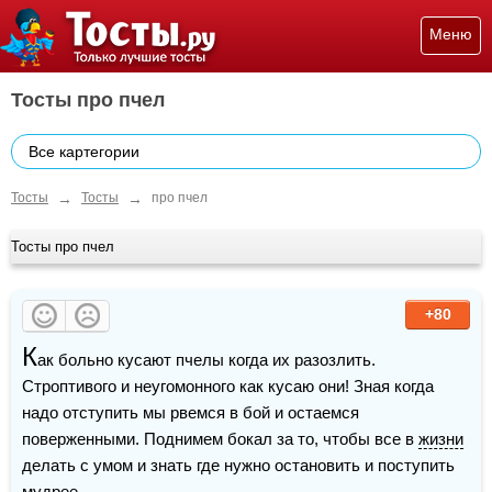
Меню
Тосты про пчел
Все картегории
→
→
Тосты
Тосты
про пчел
Тосты про пчел
+80
К
ак больно кусают пчелы когда их разозлить. 
Строптивого и неугомонного как кусаю они! Зная когда 
надо отступить мы рвемся в бой и остаемся 
поверженными. Поднимем бокал за то, чтобы все в 
жизни
делать с умом и знать где нужно остановить и поступить 
мудрее.