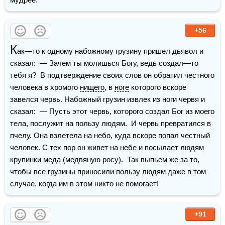
+56
К
ак—то к одному набожному грузину пришел дьявол и 
сказал:  — Зачем ты молишься Богу, ведь создал—то 
тебя я?  В подтверждение своих слов он обратил честного 
человека в хромого 
нищего
, в 
ноге
 которого вскоре 
завелся червь. Набожный грузин извлек из ноги червя и 
сказал:  — Пусть этот червь, которого создал Бог из моего 
тела, послужит на пользу людям.  И червь превратился в 
пчелу. Она взлетела на небо, куда вскоре попал честный 
человек. С тех пор он живет на небе и посылает людям 
крупинки 
меда
 (медвяную росу).  Так выпьем же за то, 
чтобы все грузины приносили пользу людям даже в том 
случае, когда им в этом никто не помогает!
+91