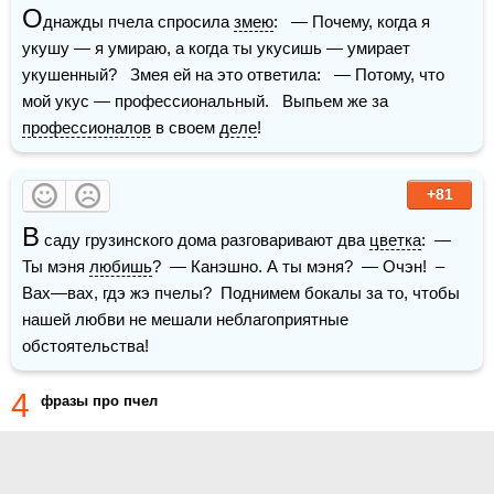
О
днажды пчела спросила 
змею
:   — Почему, когда я 
укушу — я умираю, а когда ты укусишь — умирает 
укушенный?   Змея ей на это ответила:   — Потому, что 
мой укус — профессиональный.   Выпьем же за 
профессионалов
 в своем 
деле
! 
+81
В
 саду грузинского дома разговаривают два 
цветка
:  — 
Ты мэня 
любишь
?  — Канэшно. А ты мэня?  — Очэн!  – 
Вах—вах, гдэ жэ пчелы?  Поднимем бокалы за то, чтобы 
нашей любви не мешали неблагоприятные 
обстоятельства!
4
фразы про пчел