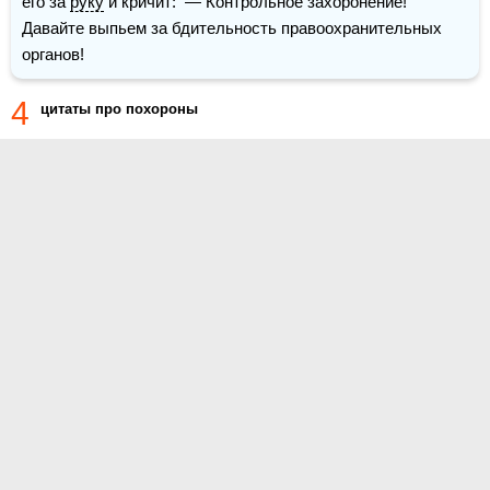
его за 
руку
 и кричит:  — Контрольное захоронение!  
Давайте выпьем за бдительность правоохранительных 
органов! 
4
цитаты про похороны
О проекте
Контакты
Условия использования