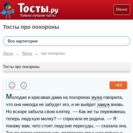
Меню
Тосты про похороны
Все картегории
→
→
Тосты
Тосты
про похороны
Тосты про похороны
+63
М
олодая и красивая дама на похоронах 
мужа
 говорила, 
что она никогда не забудет его, и не выйдет 
замуж
 вновь. 
Но вскоре забыла свою клятву.  — Как же ты переживешь 
теперь людскую молву? — спросили ее родичи.  — Я 
покажу вам, чего стоят людские пересуды, — сказала она. 
Тут же взяла колокольчик, подвесила его к шее петуха и 