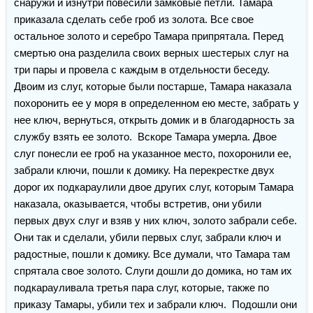
снаружи и изнутри повесили замковые петли. Тамара 
приказала сделать себе гроб из золота. Все свое 
остальное золото и серебро Тамара припрятала. Перед 
смертью она разделила своих верных шестерых слуг на 
три пары и провела с каждым в отдельности беседу.  
Двоим из слуг, которые были постарше, Тамара наказала 
похоронить ее у моря в определенном ею месте, забрать у 
нее ключ, вернуться, открыть домик и в благодарность за 
службу взять ее золото.  Вскоре Тамара умерла. Двое 
слуг понесли ее гроб на указанное место, похоронили ее, 
забрали ключи, пошли к домику. На перекрестке двух 
дорог их подкараулили двое других слуг, которым Тамара 
наказала, оказывается, чтобы встретив, они убили 
первых двух слуг и взяв у них ключ, золото забрали себе. 
Они так и сделали, убили первых слуг, забрали ключ и 
радостные, пошли к домику. Все думали, что Тамара там 
спрятала свое золото. Слуги дошли до домика, но там их 
подкарауливала третья пара слуг, которые, также по 
приказу Тамары, убили тех и забрали ключ.  Подошли они 