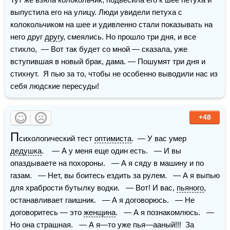
выпустила его на улицу. Люди увидели петуха с 
колокольчиком на шее и удивленно стали показывать на 
него друг 
друг
у, смеялись. Но прошло три дня, и все 
стихло,  — Вот так будет со мной — сказала, уже 
вступившая в новый брак, дама. — Пошумят три дня и 
стихнут.  Я пью за то, чтобы не особенно выводили нас из 
себя людские пересуды!
+48
П
сихологический тест 
оптимиста
.  — У вас умер 
дедушка
.    — А у меня еще один есть.   — И вы 
опаздываете на похороны.   — А я сяду в машину и по 
газам.   — Нет, вы боитесь ездить за рулем.   — А я выпью 
для храбрости бутылку водки.   — Вот! И вас, 
пьяного
, 
останавливает гаишник.   — А я договорюсь.   — Не 
договоритесь — это 
женщина
.   — А я познакомлюсь.   — 
Но она страшная.   — А я—то уже пья—ааный!!!  За 