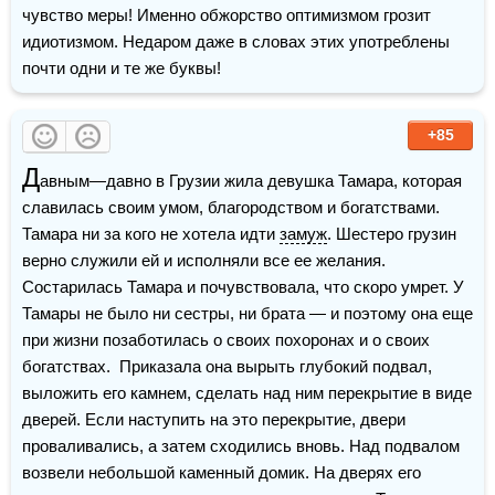
чувство меры! Именно обжорство оптимизмом грозит 
идиотизмом. Недаром даже в словах этих употреблены 
почти одни и те же буквы!
+85
Д
авным—давно в Грузии жила девушка Тамара, которая 
славилась своим умом, благородством и богатствами. 
Тамара ни за кого не хотела идти 
замуж
. Шестеро грузин 
верно служили ей и исполняли все ее желания. 
Состарилась Тамара и почувствовала, что скоро умрет. У 
Тамары не было ни сестры, ни брата — и поэтому она еще 
при жизни позаботилась о своих похоронах и о своих 
богатствах.  Приказала она вырыть глубокий подвал, 
выложить его камнем, сделать над ним перекрытие в виде 
дверей. Если наступить на это перекрытие, двери 
проваливались, а затем сходились вновь. Над подвалом 
возвели небольшой каменный домик. На дверях его 