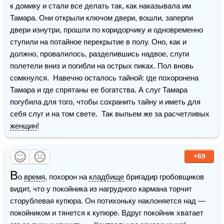
к домику и стали все делать так, как наказывала им 
Тамара. Они открыли ключом двери, вошли, заперли 
двери изнутри, прошли по коридорчику и одновременно 
ступили на потайное перекрытие в полу. Оно, как и 
должно, провалилось, разделившись надвое, слуги 
полетели вниз и погибли на острых пиках. Пол вновь 
сомкнулся.  Навечно осталось тайной: где похоронена 
Тамара и где спрятаны ее богатства. А слуг Тамара 
погубила для того, чтобы сохранить тайну и иметь для 
себя слуг и на том свете.  Так выпьем же за расчетливых 
женщин
!
+69
В
о 
время
, похорон на 
кладбище
 бригадир гробовщиков 
видит, что у покойника из нагрудного кармана торчит 
сторублевая купюра. Он потихоньку наклоняется над —
покойником и тянется к купюре. Вдруг покойник хватает 