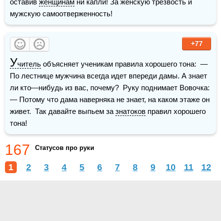
оставив 
женщинам
 ни капли! За женскую трезвость и 
мужскую самоотверженность!
+77
У
читель
 объясняет ученикам правила хорошего тона:  — 
По лестнице мужчина всегда идет впереди дамы. А знает 
ли кто—нибудь из вас, почему?  Руку поднимает Вовочка:  
— Потому что дама наверняка не знает, на каком этаже он 
живет.  Так давайте выпьем за 
знатоков
 правил хорошего 
тона!
167
Статусов про руки
1
2
3
4
5
6
7
8
9
10
11
12