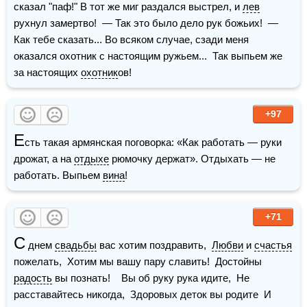
сказал "паф!" В тот же миг раздался выстрел, и 
лев
рухнул замертво!  — Так это было дело рук божьих!  — 
Как тебе сказать... Во всяком случае, сзади меня 
оказался охотник с настоящим ружьем...  Так выпьем же 
за настоящих 
охотник
ов!
+97
Е
сть такая армянская поговорка: «Как работать — руки 
дрожат, а на 
отдыхе
 рюмочку держат». Отдыхать — не 
работать. Выпьем 
вина
!
+71
С
 днем 
свадьбы
 вас хотим поздравить,  
Любви
 и 
счастья
пожелать,  Хотим мы вашу пару славить!  Достойны 
радость
 вы познать!    Вы об руку рука идите,  Не 
расставайтесь никогда,  Здоровых деток вы родите  И 