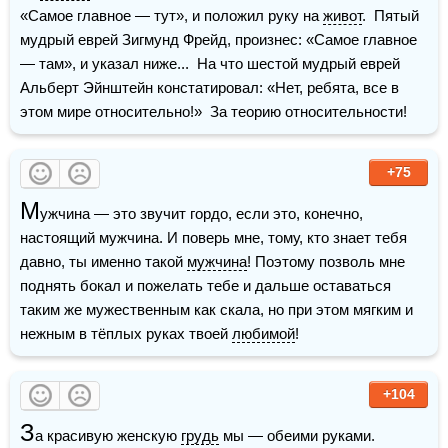
«Самое главное — тут», и положил руку на 
живот
.  Пятый 
мудрый еврей Зигмунд Фрейд, произнес: «Самое главное 
— там», и указал ниже...  На что шестой мудрый еврей 
Альберт Эйнштейн констатировал: «Нет, ребята, все в 
этом мире относительно!»  За теорию относительности!
+75
М
ужчина — это звучит гордо, если это, конечно, 
настоящий мужчина. И поверь мне, тому, кто знает тебя 
давно, ты именно такой 
мужчина
! Поэтому позволь мне 
поднять бокал и пожелать тебе и дальше оставаться 
таким же мужественным как скала, но при этом мягким и 
нежным в тёплых руках твоей 
любимой
!
+104
З
а красивую женскую 
грудь
 мы — обеими руками.