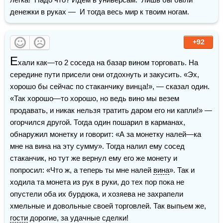
денежки в руках —  И тогда весь мир к твоим ногам.
+92
Е
хали как—то 2 соседа на базар вином торговать. На 
середине пути присели они отдохнуть и закусить. «Эх, 
хорошо бы сейчас по стаканчику винца!», — сказал один. 
«Так хорошо—то хорошо, но ведь вино мы везем 
продавать, и никак нельзя тратить даром его ни капли!» — 
огорчился другой. Тогда один пошарил в карманах, 
обнаружил монетку и говорит: «А за монетку налей—ка 
мне на вина на эту сумму». Тогда налил ему сосед 
стаканчик, но тут же вернул ему его же монету и 
попросил: «Что ж, а теперь ты мне налей 
вина
». Так и 
ходила та монета из рук в руки, до тех пор пока не 
опустели оба их бурдюка, и хозяева не захрапели 
хмельные и довольные своей торговлей. Так выпьем же, 
гости
 дорогие, за удачные сделки!