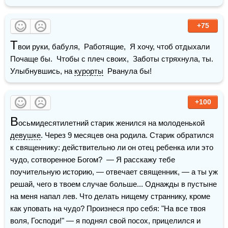
+75
Т
вои руки, бабуля,  Работящие,  Я хочу, чтоб отдыхали  
Почаще бы.  Чтобы с плеч своих,  Заботы стряхнула, ты.  
Улыбнувшись, на 
курорты
  Рванула бы!
+100
В
осьмидесятилетний старик женился на молоденькой 
девушке
. Через 9 месяцев она родила. Старик обратился 
к священнику: действительно ли он отец ребенка или это 
чудо, сотворенное Богом?  — Я расскажу тебе 
поучительную историю, — отвечает священник, — а ты уж 
решай, чего в твоем случае больше... Однажды в пустыне 
на меня напал лев. Что делать нищему страннику, кроме 
как уповать на чудо? Произнеся про себя: "На все твоя 
воля, Господи!" — я поднял свой посох, прицелился и 