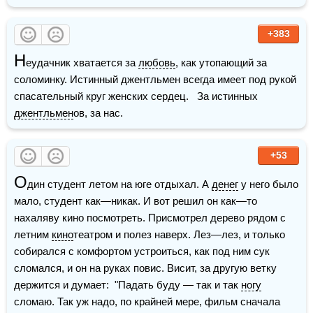
+383
Н
еудачник хватается за 
любовь
, как утопающий за 
соломинку. Истинный джентльмен всегда имеет под рукой 
спасательный круг женских сердец.   За истинных 
джентльмен
ов, за нас.
+53
О
дин студент летом на юге отдыхал. А 
денег
 у него было 
мало, студент как—никак. И вот решил он как—то 
нахаляву кино посмотреть. Присмотрел дерево рядом с 
летним 
кино
театром и полез наверх. Лез—лез, и только 
собирался с комфортом устроиться, как под ним сук 
сломался, и он на руках повис. Висит, за другую ветку 
держится и думает:  "Падать буду — так и так 
ногу
сломаю. Так уж надо, по крайней мере, фильм сначала 