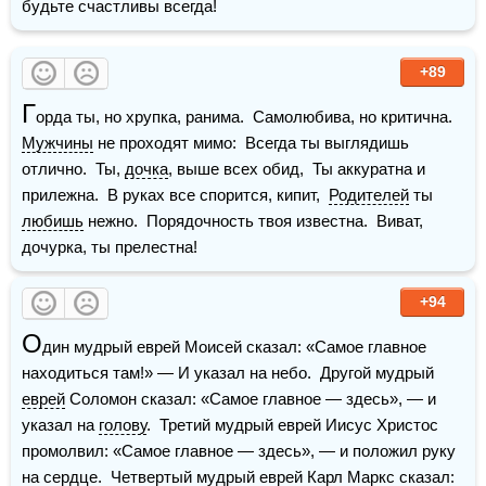
будьте счастливы всегда!
+89
Г
орда ты, но хрупка, ранима.  Самолюбива, но критична.  
Мужчины
 не проходят мимо:  Всегда ты выглядишь 
отлично.  Ты, 
дочка
, выше всех обид,  Ты аккуратна и 
прилежна.  В руках все спорится, кипит,  
Родителей
 ты 
любишь
 нежно.  Порядочность твоя известна.  Виват, 
дочурка, ты прелестна!
+94
О
дин мудрый еврей Моисей сказал: «Самое главное 
находиться там!» — И указал на небо.  Другой мудрый 
еврей
 Соломон сказал: «Самое главное — здесь», — и 
указал на 
голову
.  Третий мудрый еврей Иисус Христос 
промолвил: «Самое главное — здесь», — и положил руку 
на 
сердце
.  Четвертый мудрый еврей Карл Маркс сказал: 