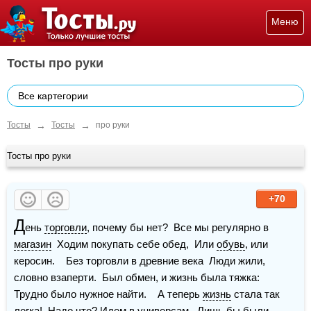
Меню
Тосты про руки
Все картегории
→
→
Тосты
Тосты
про руки
Тосты про руки
+70
Д
ень 
торговли
, почему бы нет?  Все мы регулярно в 
магазин
  Ходим покупать себе обед,  Или 
обувь
, или 
керосин.    Без торговли в древние века  Люди жили, 
словно взаперти.  Был обмен, и жизнь была тяжка:  
Трудно было нужное найти.    А теперь 
жизнь
 стала так 
легка!  Надо что? Идем в универсам.  Лишь бы были 