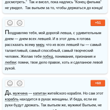
досмотреть."  Так и висел, пока надпись "Конец фильма" 
не увидел.  Так выпьем за то, чтобы держаться до конца!
+51
П
оздравляю тебя, мой дорогой левша, с удивительным 
днем — днем всех левшей. И в этот день я готова 
рассказать всему 
миру
, что из всех левшей ты — самый 
талантливый, самый способный, самый творческий 
человек. Желаю тебе 
побед
, понимания, признания и 
любви
: помни, твое дело правое, хоть и сделанное левой 
рукой.
+60
Д
а, 
мужчина
 — 
капитан
 житейского корабля. Но сам этот 
корабль
 находится в руках женщины. И беда, если ее 
руки будут дрожать. Так выпьем же, мужики! Выпьем, не 