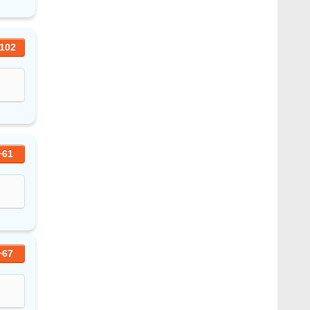
102
+61
+67