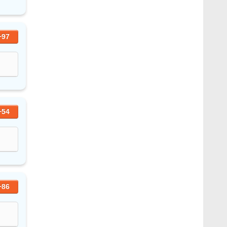
+97
+54
+86