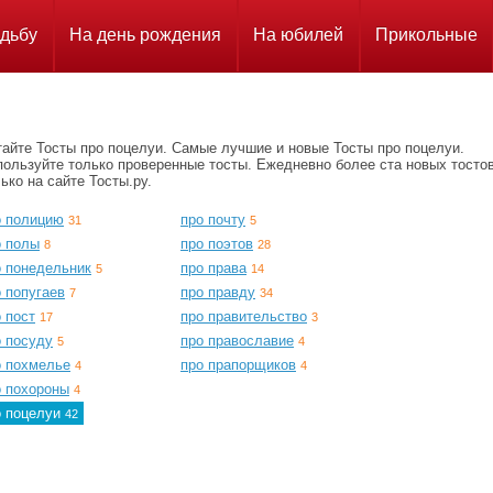
дьбу
На день рождения
На юбилей
Прикольные
тайте Тосты про поцелуи. Самые лучшие и новые Тосты про поцелуи.
пользуйте только проверенные тосты. Ежедневно более ста новых тосто
ько на сайте Тосты.ру.
о полицию
про почту
31
5
о полы
про поэтов
8
28
о понедельник
про права
5
14
 попугаев
про правду
7
34
 пост
про правительство
17
3
о посуду
про православие
5
4
о похмелье
про прапорщиков
4
4
о похороны
4
о поцелуи
42