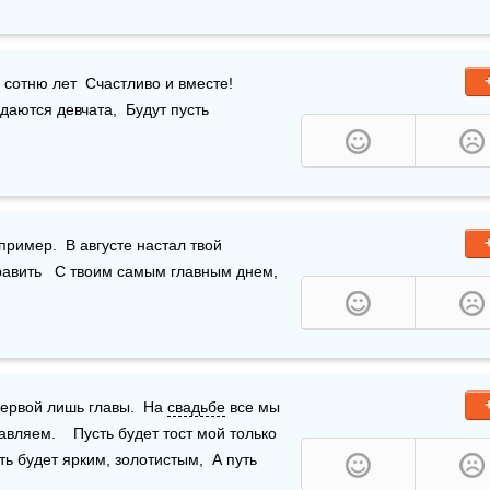
сотню лет  Счастливо и вместе!    
Пусть от этих поцелуев  Будут ребятишки,  Пусть рождаются девчата,  Будут пусть 
пример.  В августе настал твой 
равить   С твоим самым главным днем,  
ервой лишь главы.  На 
свадьбе
 все мы 
вляем.    Пусть будет тост мой только 
ть будет ярким, золотистым,  А путь 