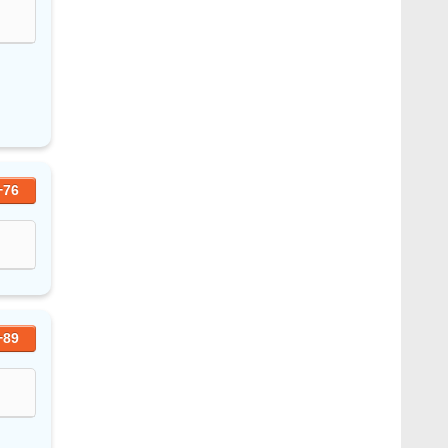
+76
+89