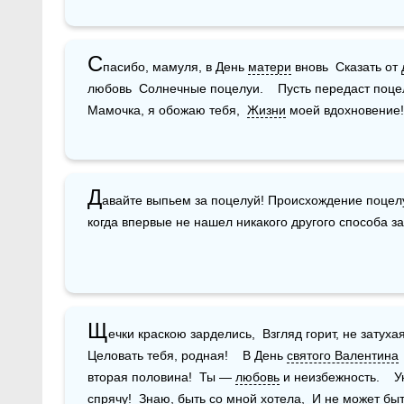
С
пасибо, мамуля, в День 
матери
 вновь  Сказать от 
любовь  Солнечные поцелуи.    Пусть передаст поцел
Мамочка, я обожаю тебя,  
Жизни
 моей вдохновение!
Д
авайте выпьем за поцелуй! Происхождение поцелу
когда впервые не нашел никакого другого способа за
Щ
ечки краскою зарделись,  Взгляд горит, не затухая.
Целовать тебя, родная!    В День 
святого Валентина
вторая половина!  Ты — 
любовь
 и неизбежность.    
спрячу!  Знаю, быть со мной хотела,  И не может быт