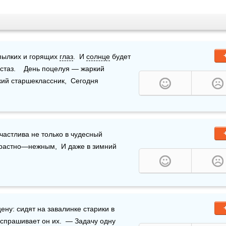
пылких и горящих 
глаз
.  И 
солнце
 будет 
стаз.    День поцелуя — жаркий 
кий старшеклассник,  Сегодня 
 белоснежном!  Будь счастлива не только в чудесный 
 день.  Чтоб поцелуй всегда был таким же страстно—нежным,  И даже в зимний 
ену: сидят на завалинке старики в 
спрашивает он их.  — Задачу одну 