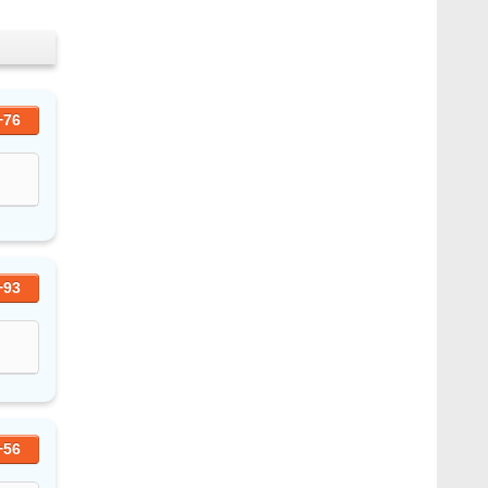
+76
+93
+56