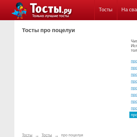
Тосты
На сва
Тосты про поцелуи
Чи
Ис
тол
пр
пр
пр
про
про
пр
пр
пр
пр
→
→
Тосты
Тосты
про поцелуи