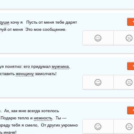
души
 хочу я   Пусть от меня тебе дарят 
уй от меня  Это мое сообщение.  
я понятно: его придумал 
мужчина
, 
ставить 
женщину
 замолчать! 
  Ах, как мне всегда хотелось  
  Подарю тепло и 
нежность
.  Ты — 
Украду тебя я смело,  От других укромно 
ь иначе!