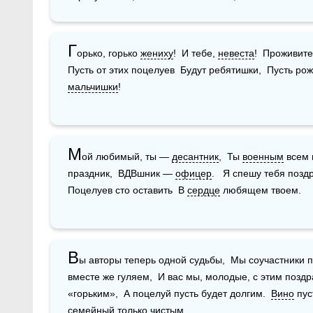
Г
орько, горько 
жениху
!  И тебе, 
невеста
!  Проживите 
мальчишки
!
М
ой любимый, ты — 
десантник
,  Ты 
военным
 всем 
праздник,  ВДВшник — 
офицер
.   Я спешу тебя позд
Поцелуев сто оставить  В 
сердце
 любящем твоем. 
В
ы авторы теперь одной судьбы,  Мы соучастники п
вместе же гуляем,  И вас мы, молодые, с этим поздра
«горьким»,  А поцелуй пусть будет долгим.  
Вино
 пус
семейный только чистым. 