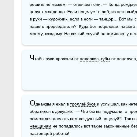
решить не можем, — отвечают они. — Когда рождаетс
целует младенца. Если поцелует в 
лоб
, из него вый
в руки — художник, если в ноги — танцор… Вот мы с
нашего председателя?  Куда 
Бог
 поцеловал нашего 
моему, каждому. На всякий случай напоминаю: у нег
Ч
тобы руки дрожали от 
подарков
, 
губы
 от поцелуев,
О
днажды я ехал в 
троллейбусе
 и услышал, как инт
обратился к 
девушке
:  — Что бы вы подумали, о пре
женщинам
 не попадались вот такие законченные без
настоящей работы!