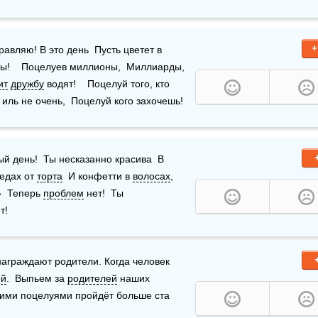
+
 поцелуйчиком тебя!  От души, тепло, любя!  Поздравляю! В это день  Пусть цветет в 
ы!    Поцелуев миллионы,  Миллиарды, 
ит
дружбу
 водят!    Поцелуй того, кто 
 иль не очень,  Поцелуй кого захочешь!
й день!  Ты несказанно красива  В 
едах от 
торта
  И конфетти в 
волосах
,  
  Теперь 
проблем
 нет!  Ты 
т!
аграждают родители. Когда человек 
ей
.  Выпьем за 
родителей
 наших 
ими поцелуями пройдёт больше ста 