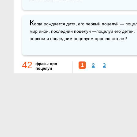
К
огда рождается дитя, его первый поцелуй — поцел
мир
 иной, последний поцелуй —поцелуй его 
детей
.
первым и последним поцелуем прошло сто лет!
42
фразы про
1
2
3
поцелуи