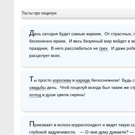
Тосты про поцелуи
Д
ень сегодня будет самым жарким,  От страстных, 
бесконечно ярким,  И весь безумный мир войдет в эк
праздник,  В него расслабиться не 
грех
.  И даже роб
расцелует всех.
Т
ы просто 
королева
 в 
наряде
свадьбы
холод
 в душе цвела сирень!
П
риезжает в колхоз корреспондент и видит такую сц
глубокой задумчивости.   — О чем думу думаете? — 