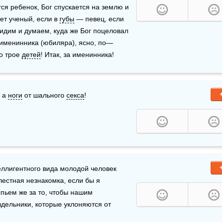
я ребенок, Бог спускается на землю и 
дет ученый, если в 
губы
 — певец, если 
идим и думаем, куда же Бог поцеловал 
именинника (юбиляра), ясно, по—
о трое 
детей
! Итак, за именинника!
 а 
ноги
 от шального 
секса
!
еллигентного вида молодой человек 
лестная незнакомка, если бы я 
осмелился послать вам воздушный поцелуй?  Так выпьем же за то, чтобы нашим 
дельники, которые уклоняются от 