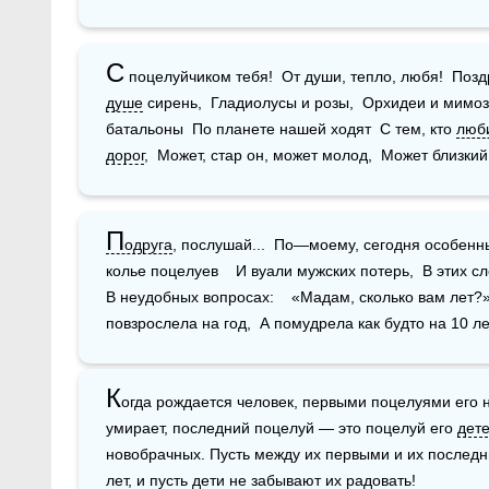
С
душе
 сирень,  Гладиолусы и розы,  Орхидеи и мимоз
батальоны  По планете нашей ходят  С тем, кто 
люб
дорог
,  Может, стар он, может молод,  Может близкий
П
одруга
, послушай...  По—моему, сегодня особенны
колье поцелуев    И вуали мужских потерь,  В этих сл
В неудобных вопросах:    «Мадам, сколько вам лет?»
повзрослела на год,  А помудрела как будто на 10 ле
К
огда рождается человек, первыми поцелуями его н
умирает, последний поцелуй — это поцелуй его 
дет
новобрачных. Пусть между их первыми и их последн
лет, и пусть дети не забывают их радовать!