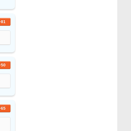
+81
+50
+65