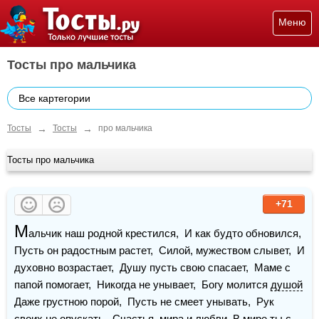
Меню
Тосты про мальчика
Все картегории
→
→
Тосты
Тосты
про мальчика
Тосты про мальчика
+71
М
альчик наш родной крестился,  И как будто обновился,  
Пусть он радостным растет,  Силой, мужеством слывет,  И 
духовно возрастает,  Душу пусть свою спасает,  Маме с 
папой помогает,  Никогда не унывает,  Богу молится 
душой
Даже грустною порой,  Пусть не смеет унывать,  Рук 
своих не опускать.  
Счастья
, мира и любви  В мире ты с 