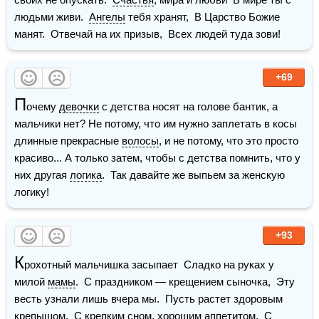
людьми живи.  
Ангелы
 тебя хранят,  В Царство Божие 
манят.  Отвечай на их призыв,  Всех людей туда зови!
+69
П
очему 
девочки
 с детства носят на голове бантик, а 
мальчики нет? Не потому, что им нужно заплетать в косы 
длинные прекрасные 
волосы
, и не потому, что это просто 
красиво... А только затем, чтобы с детства помнить, что у 
них другая 
логика
.  Так давайте же выпьем за женскую 
логику!
+93
К
рохотный мальчишка засыпает  Сладко на руках у 
милой 
мамы
.  С праздником — крещением сыночка,  Эту 
весть узнали лишь вчера мы.  Пусть растет здоровым 
крепышом,  С крепким сном, хорошим аппетитом.  С 