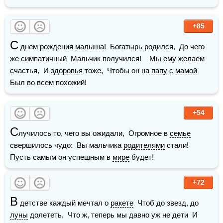
+85
С
 днем рождения 
малыша
!  Богатырь родился,  До чего 
же симпатичный  Мальчик получился!    Мы ему желаем 
счастья,  И 
здоровья
 тоже,  Чтобы он на 
папу
 с 
мамой
Был во всем похожий!
+54
С
лучилось то, чего вы ожидали,  Огромное в 
семье
свершилось чудо:  Вы мальчика 
родителями
 стали!  
Пусть самым он успешным в 
мире
 будет!
+72
В
 детстве каждый мечтал о 
ракете
  Чтоб до звезд, до 
луны
 долететь,  Что ж, теперь мы давно уж не дети  И 