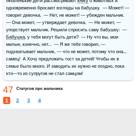
аленькие дети рассматривают 
книгу
 о животных и 
одновременно бросают взгляды на бабушку.  — Может! — 
говорит девочка.  — Нет, не может! — убежден мальчик.  
— Она может, — утверждает девочка.  — Не может, — 
упорствует мальчик. Решили спросить саму бабушку:  — 
Бабушка
, у тебя могут быть дети?  — Ну что вы, мои 
милые, конечно, нет...  — Я же тебе говорил, — 
подхватывает мальчик, — что не может, потому что она... 
самец!  А Хочу предложить тост за детей! Чтобы их в 
семье было много. И заводить их нужно не поздно, пока 
кто—то из супругов не стал самцом!
47
Статусов про мальчика
1
2
3
4