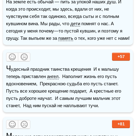
На земле есть обычай — пить за упокой наших душ. И 
когда это происходит, мы здесь, вдали от них, не 
чувствуем себя так одиноко, всегда сыты и с полным 
кувшином вина. Мы рады, что 
дети
 помнят о нас. А 
сегодня у меня почему—то пустой кувшин, и поэтому я 
грущу. Так выпьем же за 
память
 о тех, кого уже нет с нами!
+57
Ч
удесный праздник таинства крещения  И к малышу 
теперь приставлен 
ангел
.  Наполнит жизнь его пусть 
вдохновением,  Прекрасною судьба его пусть станет.    
Пусть все хорошее крещение подарит,  А крестные его 
пусть доброте научат.  И самым лучшим мальчик этот 
станет,  Над ним пускай не наплывают тучи.
+81
М