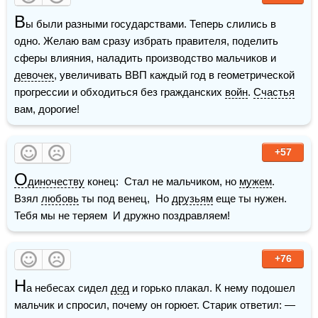
В
ы были разными государствами. Теперь слились в 
одно. Желаю вам сразу избрать правителя, поделить 
сферы влияния, наладить производство мальчиков и 
девочек
, увеличивать ВВП каждый год в геометрической 
прогрессии и обходиться без гражданских 
войн
. 
Счастья
вам, дорогие!
+57
О
диночеству
 конец:  Стал не мальчиком, но 
мужем
.  
Взял 
любовь
 ты под венец,  Но 
друзьям
 еще ты нужен.  
Тебя мы не теряем  И дружно поздравляем!
+76
Н
а небесах сидел 
дед
 и горько плакал. К нему подошел 
мальчик и спросил, почему он горюет. Старик ответил: — 