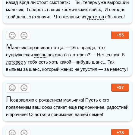
назад вряд ли стоит смотреть:    Ты, теперь уже выросший 
мальчик,  Гордость наших космических войск,  И сегодня 
твой день, это значит,  Что желанье из 
детства
 сбылось!
+55
М
альчик спрашивает 
отца
: — Это правда, что 
супружеская 
жизнь
 похожа на лотерею? — Нет. сынок! В 
лотерее
 у тебя есть хоть какой—нибудь шанс... Так 
выпьем за шанс, который жених не упустил — за 
невесту
!
+97
П
оздравляю с рождением мальчика! Пусть с его 
появлением ваш союз станет еще гармоничнее, радостней 
и прочнее! 
Счастья
 и понимания вашей 
семье
!
+78