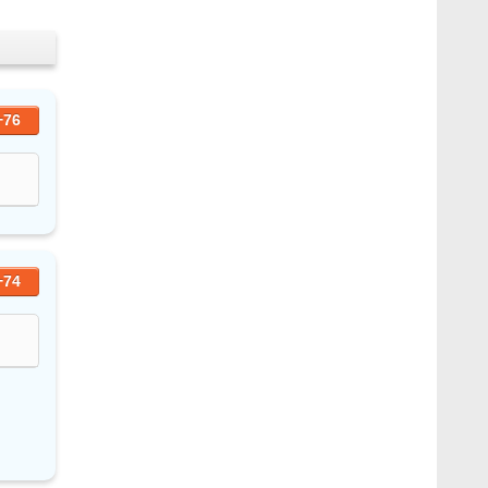
+76
+74