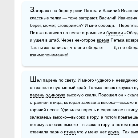
З
агорают на берегу реки Петька и Василий Иванович
классные телки — тоже загорают. Василий Иванович и
берег, может, сговоримся? И мне сообщи.   Переплыл
Петька написал на песке огромными 
буквами
 «Обед
и ушел в штаб. Через некоторое 
время
 Петька возвр
Так ты же написал, что они обедают.   — Да не обедаю
взаимопонимание!
Ш
ел парень по свету. И много чудного и невиданно
парень
одинокую
 высокую скалу. Подошел он к скале
странная птица, которая залезала выcоко—выcоко в 
горячий песок. Удивилcя парень и спрашивает птицу:
залезаешь выcоко—выcоко в гору, а потом прыгаешь 
потому залезаю выcоко—выcоко в гоpу, а потом прыг
отвечала парню 
птица
 что у меня нет 
друга
.  Так вы