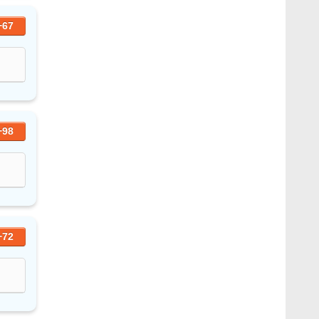
+67
+98
+72