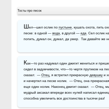
Тосты про песок
Ш
ел—шел ослик по 
пустыне
, кушать охота, пить о
песке: в одной — 
вода
, в другой — 
еда
. Сел ослик н
попить, думал он, думал, да умер.  Так давайте же 
К
ак—то раз надумал один джигит жениться и пришел 
сидел в задумчивости, что—то чертя прутиком на песк
сказал:  — 
Отец
, я встретил прекрасную 
девушку
 и 
и начертил на песке нолик.  — Отец, она прекрасная 
еще один нолик. Наконец джигит сказал:  — Отец, мы
мудрый аксакал впереди всех нулей написал единицу
способна увеличить все достоинства в тысячи раз!