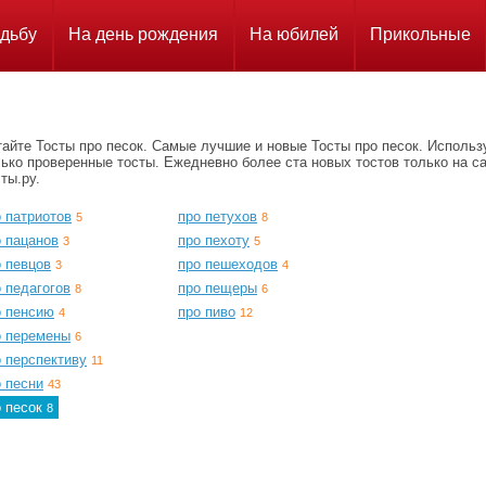
дьбу
На день рождения
На юбилей
Прикольные
айте Тосты про песок. Самые лучшие и новые Тосты про песок. Использ
ько проверенные тосты. Ежедневно более ста новых тостов только на с
ты.ру.
 патриотов
про петухов
5
8
о пацанов
про пехоту
3
5
о певцов
про пешеходов
3
4
 педагогов
про пещеры
8
6
о пенсию
про пиво
4
12
о перемены
6
 перспективу
11
 песни
43
о песок
8