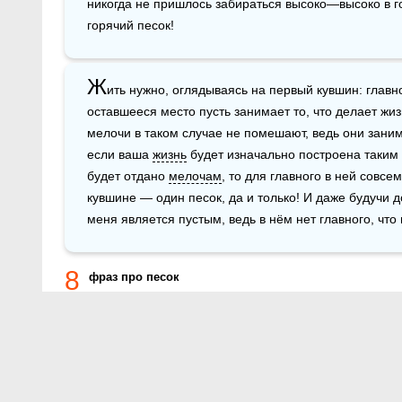
никогда не пришлось забираться выcоко—выcоко в го
горячий песок!
Ж
ить нужно, оглядываясь на первый кувшин: главно
оставшееся место пусть занимает то, что делает жиз
мелочи в таком случае не помешают, ведь они занима
если ваша 
жизнь
 будет изначально построена таким 
будет отдано 
мелочам
, то для главного в ней совсем
кувшине — один песок, да и только! И даже будучи до
меня является пустым, ведь в нём нет главного, что
8
фраз про песок