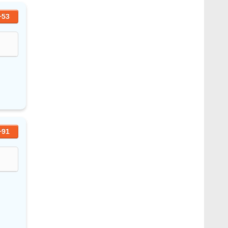
+53
+91