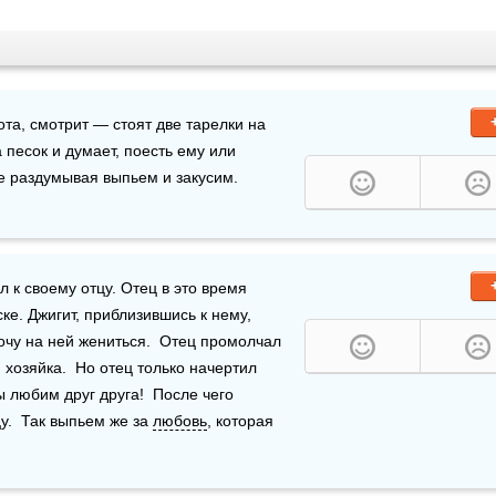
хота, смотрит — стоят две тарелки на 
а песок и думает, поесть ему или 
не раздумывая выпьем и закусим.
к своему отцу. Отец в это время 
е. Джигит, приблизившись к нему, 
хочу на ней жениться.  Отец промолчал 
хозяйка.  Но отец только начертил 
 любим друг друга!  После чего 
.  Так выпьем же за 
любовь
, которая 