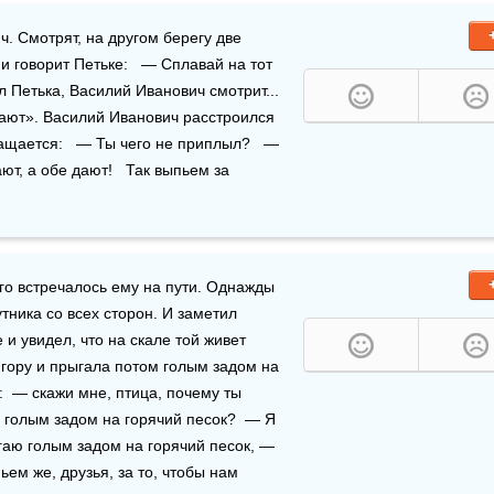
. Смотрят, на другом берегу две 
 говорит Петьке:   — Сплавай на тот 
 Петька, Василий Иванович смотрит... 
ают». Василий Иванович расстроился 
ащается:   — Ты чего не приплыл?   — 
т, а обе дают!   Так выпьем за 
го встречалось ему на пути. Однажды 
он зашел в пустынный край. Только песок окружал путника со всех сторон. И заметил 
 и увидел, что на скале той живет 
гору и прыгала потом голым задом на 
  — скажи мне, птица, почему ты 
голым задом на горячий песок?  — Я 
аю голым задом на горячий песок, — 
пьем же, друзья, за то, чтобы нам 