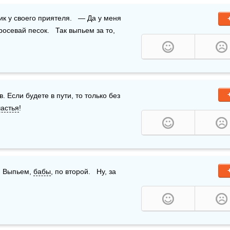
осевай песок.   Так выпьем за то, 
. Если будете в пути, то только без 
частья
!
  Выпьем, 
бабы
, по второй.   Ну, за 