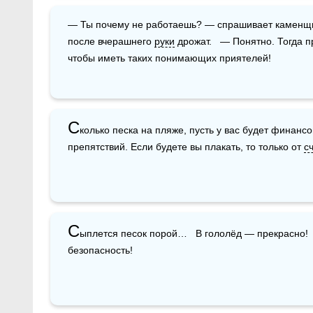
— Ты почему не работаешь? — спрашивает каменщик у своего приятеля.   — Да у меня 
после вчерашнего 
руки
 дрожат.   — Понятно. Тогда пр
чтобы иметь таких понимающих приятелей!
С
колько песка на пляже, пусть у вас будет финансов
препятствий. Если будете вы плакать, то только от 
с
С
ыплется песок порой…   В гололёд — прекрасно! 
безопасность!