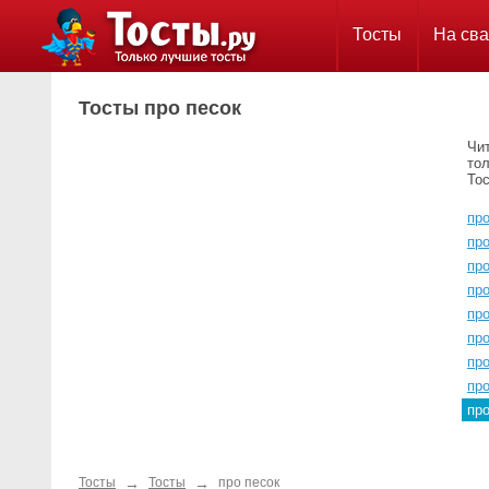
Тосты
На сва
Тосты про песок
Чит
тол
Тос
про
пр
пр
про
пр
пр
про
про
пр
→
→
Тосты
Тосты
про песок