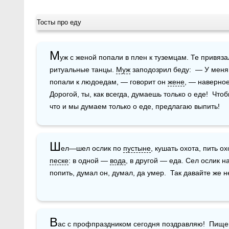
Тосты про еду
М
уж с женой попали в плен к туземцам. Те привязал
ритуальные танцы. 
Муж
 заподозрил беду:  — У меня
попали к людоедам, — говорит он 
жене
, — наверное
Дорогой, ты, как всегда, думаешь только о еде!  Чтоб
что и мы думаем только о еде, предлагаю выпить!
Ш
ел—шел ослик по 
пустыне
песке
: в одной — 
вода
, в другой — еда. Сел ослик на
попить, думал он, думал, да умер.  Так давайте же 
В
ас с профпраздником сегодня поздравляю!  Пище