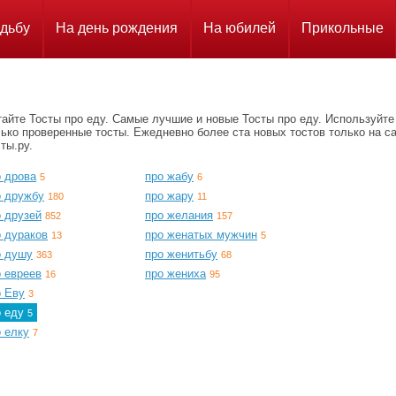
дьбу
На день рождения
На юбилей
Прикольные
айте Тосты про еду. Самые лучшие и новые Тосты про еду. Используйте
ько проверенные тосты. Ежедневно более ста новых тостов только на с
ты.ру.
о дрова
про жабу
5
6
о дружбу
про жару
180
11
о друзей
про желания
852
157
о дураков
про женатых мужчин
13
5
о душу
про женитьбу
363
68
о евреев
про жениха
16
95
о Еву
3
о еду
5
 елку
7