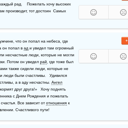
аждый рад.    Пожелать хочу высоких 
нам производит, тот достоин  Самых 
+
чине, что он попал на небеса, где 
 он попал в 
ад
 и увидел там огромный 
ели несчастные люди, которые не могли 
ки. Потом он увидел 
рай
, где тоже был 
лами также сидели люди, которые не 
ти люди были счастливы.   Удивился 
тливы, а в аду несчастны. 
Ангел
ормят друг друга!»   Хочу поднять 
инника с Днем Рождения и пожелать 
частья. Все зависит от 
отношения
 к 
влении. Счастливого пути!