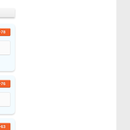
+78
+76
+63