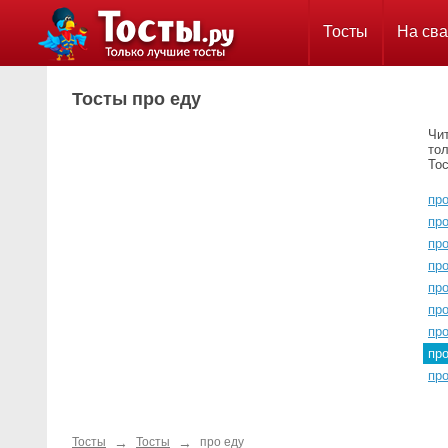
Тосты
На сва
Тосты про еду
Чит
тол
Тос
пр
пр
пр
пр
пр
пр
пр
пр
про
→
→
Тосты
Тосты
про еду