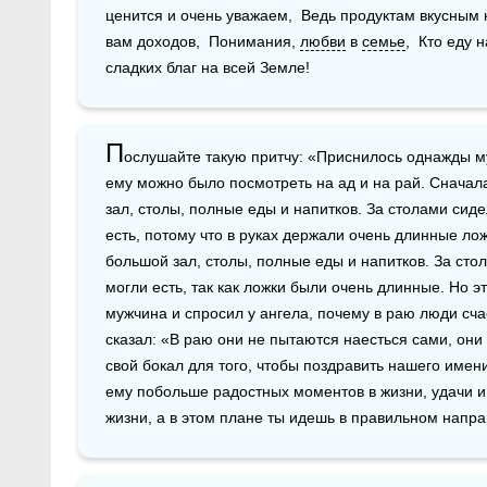
ценится и очень уважаем,  Ведь продуктам вкусным к
вам доходов,  Понимания, 
любви
 в 
семье
,  Кто еду 
сладких благ на всей Земле!
П
ослушайте такую притчу: «Приснилось однажды муж
ему можно было посмотреть на ад и на рай. Сначала
зал, столы, полные еды и напитков. За столами сид
есть, потому что в руках держали очень длинные лож
большой зал, столы, полные еды и напитков. За сто
могли есть, так как ложки были очень длинные. Но э
мужчина и спросил у ангела, почему в раю люди счас
сказал: «В раю они не пытаются наесться сами, они к
свой бокал для того, чтобы поздравить нашего имен
ему побольше радостных моментов в жизни, удачи и с
жизни, а в этом плане ты идешь в правильном напра