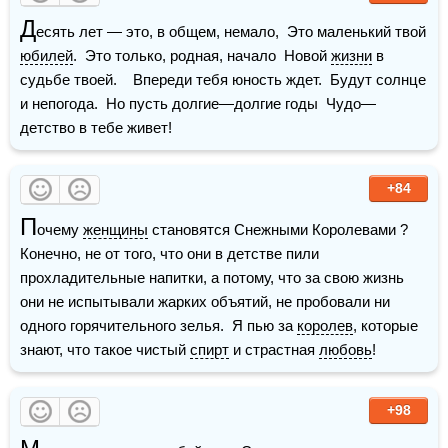
Д
есять лет — это, в общем, немало,  Это маленький твой 
юбилей
.  Это только, родная, начало  Новой 
жизни
 в 
судьбе твоей.    Впереди тебя юность ждет.  Будут солнце 
и непогода.  Но пусть долгие—долгие годы  Чудо—
детство в тебе живет!
+84
П
очему 
женщины
 становятся Снежными Королевами ? 
Конечно, не от того, что они в детстве пили 
прохладительные напитки, а потому, что за свою жизнь 
они не испытывали жарких объятий, не пробовали ни 
одного горячительного зелья.  Я пью за 
королев
, которые 
знают, что такое чистый 
спирт
 и страстная 
любовь
!
+98