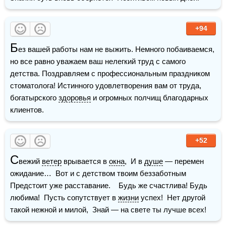
+94
Б
ез вашей работы нам не выжить. Немного побаиваемся, 
но все равно уважаем ваш нелегкий труд с самого 
детства. Поздравляем с профессиональным праздником 
стоматолога! Истинного удовлетворения вам от труда, 
богатырского 
здоровья
 и огромных полчищ благодарных 
клиентов.
+52
С
вежий 
ветер
 врывается в 
окна
,  И в 
душе
 — перемен 
ожидание…  Вот и с детством твоим беззаботным  
Предстоит уже расставание.    Будь же счастлива! Будь 
любима!  Пусть сопутствует в 
жизни
 успех!  Нет другой 
такой нежной и милой,  Знай — на свете ты лучше всех!