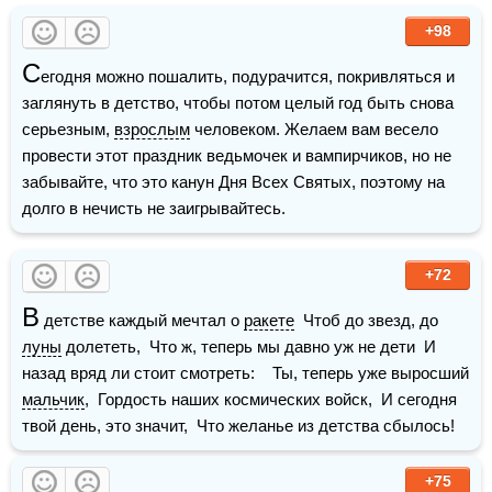
+98
С
егодня можно пошалить, подурачится, покривляться и 
заглянуть в детство, чтобы потом целый год быть снова 
серьезным, 
взрослым
 человеком. Желаем вам весело 
провести этот праздник ведьмочек и вампирчиков, но не 
забывайте, что это канун Дня Всех Святых, поэтому на 
долго в нечисть не заигрывайтесь.
+72
В
 детстве каждый мечтал о 
ракете
  Чтоб до звезд, до 
луны
 долететь,  Что ж, теперь мы давно уж не дети  И 
назад вряд ли стоит смотреть:    Ты, теперь уже выросший 
мальчик
,  Гордость наших космических войск,  И сегодня 
твой день, это значит,  Что желанье из детства сбылось!
+75