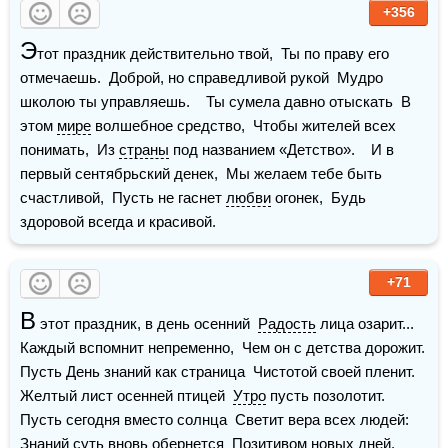
+356
Э
тот праздник действительно твой,  Ты по праву его 
отмечаешь.  Доброй, но справедливой рукой  Мудро 
школою ты управляешь.    Ты сумела давно отыскать  В 
этом 
мире
 волшебное средство,  Чтобы жителей всех 
понимать,  Из 
страны
 под названием «Детство».    И в 
первый сентябрьский денек,  Мы желаем тебе быть 
счастливой,  Пусть не гаснет 
любви
 огонек,  Будь 
здоровой всегда и красивой.
+71
В
 этот праздник, в день осенний  
Радость
 лица озарит...  
Каждый вспомнит непременно,  Чем он с детства дорожит.    
Пусть День знаний как страница  Чистотой своей пленит.  
Желтый лист осенней птицей  
Утро
 пусть позолотит.    
Пусть сегодня вместо солнца  Светит вера всех людей:  
Знаний суть вновь обернется  Позитивом новых дней.