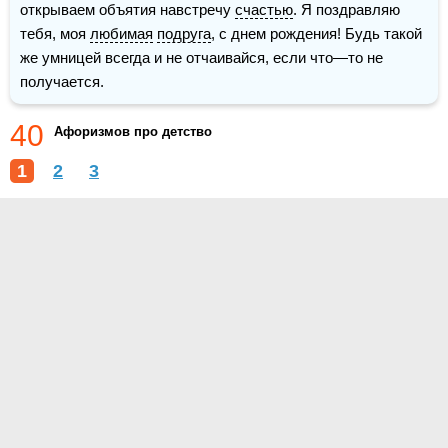
открываем объятия навстречу 
счастью
. Я поздравляю 
тебя, моя 
любимая
подруга
, с днем рождения! Будь такой 
же умницей всегда и не отчаивайся, если что—то не 
получается.
40
Афоризмов про детство
1
2
3
О проекте