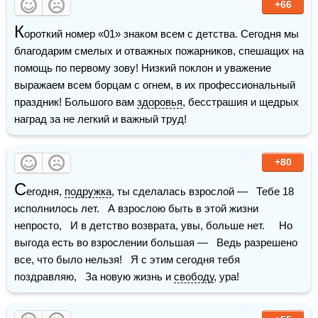
+66
К
ороткий номер «01» знаком всем с детства. Сегодня мы 
благодарим смелых и отважных пожарников, спешащих на 
помощь по первому зову! Низкий поклон и уважение 
выражаем всем борцам с огнем, в их профессиональный 
праздник! Большого вам 
здоровья
, бесстрашия и щедрых 
наград за не легкий и важный труд!
+80
С
егодня, 
подружка
, ты сделалась взрослой —   Тебе 18 
исполнилось лет.   А взрослою быть в этой жизни 
непросто,   И в детство возврата, увы, больше нет.     Но 
выгода есть во взрослении большая —   Ведь разрешено 
все, что было нельзя!   Я с этим сегодня тебя 
поздравляю,   За новую жизнь и 
свободу
, ура!