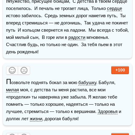
М
ужество, присущее бойцам,  С детства в твоем сердце 
поселилось.  И печаль не трогает лица,  Только 
сердце
истово забилось.  Средь земных дорог наметив путь,  Ты 
вперед стремишься — не догонишь,  Так удача не покинет 
путь  И кольцом свернется на ладони.  Мы всегда с тобой, 
мой милый сын,  В горе или в 
радости
 мгновенья.  
Счастлив будь, но только не один.  За тебя пьем в этот 
день рожденья!
+100
П
озвольте поднять бокал за мою 
бабушку
. Бабуля, 
милая
 моя, с детства ты меня растила, все мои 
«проделки» ты наверняка уже забыла. Я желаю тебе 
помнить — только хорошее, надеяться — только на 
лучшее, стремиться — только к вершинам. 
Здоровья
 и 
долгих лет 
жизни
, дорогая бабуля!  