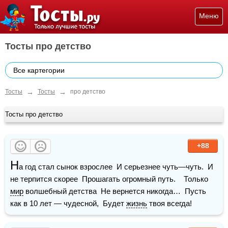
Меню
Тосты про детство
Все картегории
→
→
Тосты
Тосты
про детство
Тосты про детство
+88
Н
а год стал сынок взрослее  И серьезнее чуть—чуть.  И 
не терпится скорее  Прошагать огромный путь.    Только 
мир
 волшебный детства  Не вернется никогда…  Пусть 
как в 10 лет — чудесной,  Будет 
жизнь
 твоя всегда!