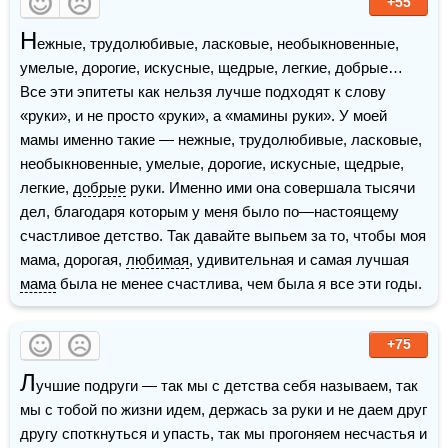
+55
Н
ежные, трудолюбивые, ласковые, необыкновенные, 
умелые, дорогие, искусные, щедрые, легкие, добрые… 
Все эти эпитеты как нельзя лучше подходят к слову 
«руки», и не просто «руки», а «мамины руки». У моей 
мамы именно такие — нежные, трудолюбивые, ласковые, 
необыкновенные, умелые, дорогие, искусные, щедрые, 
легкие, 
добрые
 руки. Именно ими она совершала тысячи 
дел, благодаря которым у меня было по—настоящему 
счастливое детство. Так давайте выпьем за то, чтобы моя 
мама, дорогая, 
любимая
, удивительная и самая лучшая 
мама
 была не менее счастлива, чем была я все эти годы.
+75
Л
учшие подруги — так мы с детства себя называем, так 
мы с тобой по жизни идем, держась за руки и не даем друг 
другу споткнуться и упасть, так мы прогоняем несчастья и 