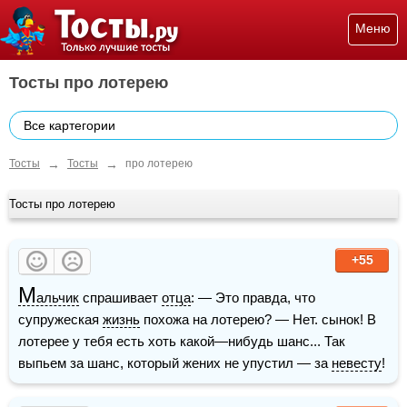
Меню
Тосты про лотерею
Все картегории
→
→
Тосты
Тосты
про лотерею
Тосты про лотерею
+55
М
альчик
 спрашивает 
отца
: — Это правда, что 
супружеская 
жизнь
 похожа на лотерею? — Нет. сынок! В 
лотерее у тебя есть хоть какой—нибудь шанс... Так 
выпьем за шанс, который жених не упустил — за 
невесту
!