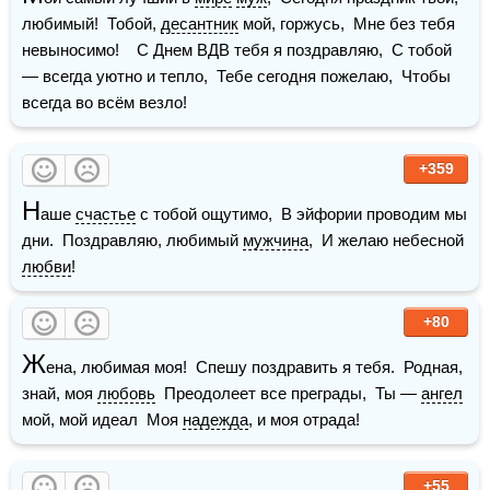
любимый!  Тобой, 
десантник
 мой, горжусь,  Мне без тебя 
невыносимо!    С Днем ВДВ тебя я поздравляю,  С тобой 
— всегда уютно и тепло,  Тебе сегодня пожелаю,  Чтобы 
всегда во всём везло!
+359
Н
аше 
счастье
 с тобой ощутимо,  В эйфории проводим мы 
дни.  Поздравляю, любимый 
мужчина
,  И желаю небесной 
любви
!
+80
Ж
ена, любимая моя!  Спешу поздравить я тебя.  Родная, 
знай, моя 
любовь
  Преодолеет все преграды,  Ты — 
ангел
мой, мой идеал  Моя 
надежда
, и моя отрада!
+55