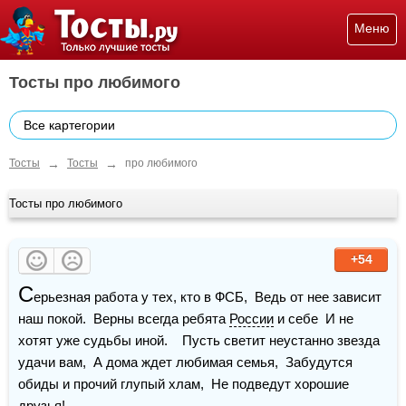
Меню
Тосты про любимого
Все картегории
→
→
Тосты
Тосты
про любимого
Тосты про любимого
+54
С
ерьезная работа у тех, кто в ФСБ,  Ведь от нее зависит 
наш покой.  Верны всегда ребята 
России
 и себе  И не 
хотят уже судьбы иной.    Пусть светит неустанно звезда 
удачи вам,  А дома ждет любимая семья,  Забудутся 
обиды и прочий глупый хлам,  Не подведут хорошие 
друзья!