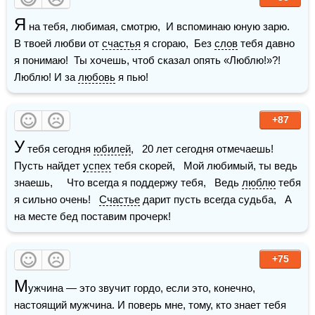
Я
 на тебя, любимая, смотрю,  И вспоминаю юную зарю.  
В твоей любви от 
счастья
 я сгораю,  Без 
слов
 тебя давно 
я понимаю!  Ты хочешь, чтоб сказал опять «Люблю!»?!  
Люблю! И за 
любовь
 я пью!
+87
У
 тебя сегодня 
юбилей
,   20 лет сегодня отмечаешь!   
Пусть найдет 
успех
 тебя скорей,   Мой любимый, ты ведь 
знаешь,     Что всегда я поддержу тебя,   Ведь 
люблю
 тебя 
я сильно очень!   
Счастье
 дарит пусть всегда судьба,   А 
на месте бед поставим прочерк!
+75
М
ужчина — это звучит гордо, если это, конечно, 
настоящий мужчина. И поверь мне, тому, кто знает тебя 