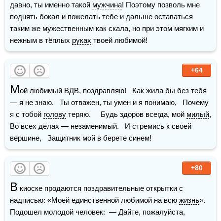
давно, ты именно такой 
мужчина
! Поэтому позволь мне 
поднять бокал и пожелать тебе и дальше оставаться 
таким же мужественным как скала, но при этом мягким и 
нежным в тёплых 
руках
 твоей любимой!
+64
М
ой любимый ВДВ, поздравляю!   Как жила бы без тебя 
— я не знаю.   Ты отважен, ты умен и я понимаю,   Почему 
я с тобой 
голову
 теряю.     Будь здоров всегда, мой 
милый
,   
Во всех делах — незаменимый.   И стремись к своей 
вершине,   Защитник мой в берете синем!  
+80
В
 киоске продаются поздравительные открытки с 
надписью: «Моей единственной любимой на всю 
жизнь
». 
Подошел молодой человек:  — Дайте, пожалуйста, 