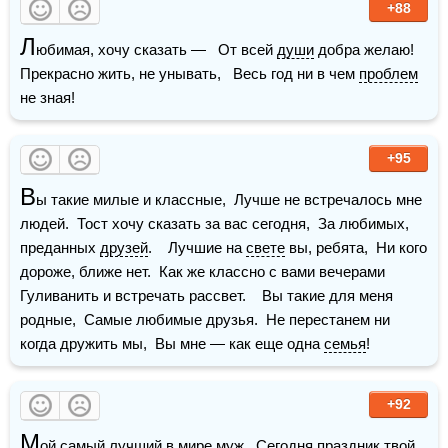
+88
Л
юбимая, хочу сказать —   От всей 
души
 добра желаю!  
Прекрасно жить, не унывать,   Весь год ни в чем 
проблем
не зная!
+95
В
ы такие милые и классные,  Лучше не встречалось мне 
людей.  Тост хочу сказать за вас сегодня,  За любимых, 
преданных 
друзей
.    Лучшие на 
свете
 вы, ребята,  Ни кого 
дороже, ближе нет.  Как же классно с вами вечерами  
Гуливанить и встречать рассвет.    Вы такие для меня 
родные,  Самые любимые друзья.  Не перестанем ни 
когда дружить мы,  Вы мне — как еще одна 
семья
! 
+92
М
ой самый лучший в 
мире
муж
,  Сегодня праздник твой, 