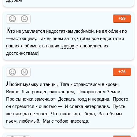
+59
К
то не умиляется 
недостаткам
 любимой, не влюблен по
—настоящему. Так выпьем за то, чтобы все недостатки 
наших любимых в наших 
глазах
 становились их 
достоинствами!
+76
Л
юбит
музыку
 и танцы,  Тяга к странствиям в крови.  
Видно, был рожден скитальцем,  Покорителем Земли.  
Про сыночка замечают,  Дескать, горд и нерадив,  Просто 
он стремится к 
счастью
 —  И слегка нетерпелив.  Пусть 
же никогда не знает,  Что такое зло—беда,  За тебя мы 
пьем, любимый,  Мы с тобою навсегда.