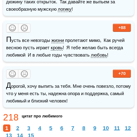
дюжину таких открыток.  Так давайте же выпьем за 
своеобразную мужскую 
логику
!
+88
П
усть все невзгоды 
жизни
 пролетают мимо,  Как ручей 
весною пусть играет 
кровь
!  Я тебе желаю быть всегда 
любимой  И в любые годы чувствовать 
любовь
!
+70
Д
орогой, хочу выпить за тебя. Мне очень повезло, потому 
что у меня есть ты, надежна опора и поддержка, самый 
любимый и близкий человек!
218
цитат про любимого
1
2
3
4
5
6
7
8
9
10
11
12
13
14
15