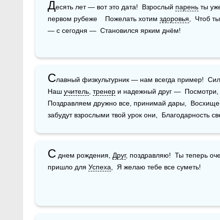
Д
есять лет — вот это дата!  Взрослый 
парень
 ты уж
первом рубеже    Пожелать хотим 
здоровья
,  Чтоб т
— с сегодня —  Становился ярким днём!
С
лавный физкультурник — нам всегда пример!  Силь
Наш 
учитель
, 
тренер
 и надежный друг —  Посмотри, го
Поздравляем дружно все, принимай дары,  Восхищен
забудут взрослыми твой урок они,  Благодарность св
С
 днем рождения, 
Друг
, поздравляю!  Ты теперь оче
пришло для 
Успеха
,  Я желаю тебе все суметь! 