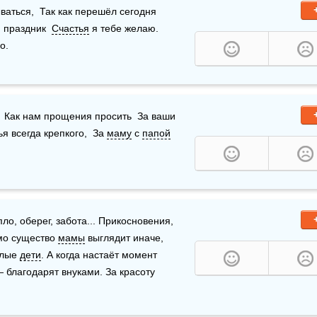
ться,  Так как перешёл сегодня  
 праздник  
Счастья
 я тебе желаю.  
о.
  Как нам прощения просить  За ваши 
ья всегда крепкого,  За 
маму
 с 
папой
ло, оберег, забота... Прикосновения, 
мо существо 
мамы
 выглядит иначе, 
слые 
дети
. А когда настаёт момент 
 благодарят внуками. За красоту 