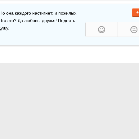
+
. Но она каждого настигнет: и пожилых, 
Что это? Да 
любовь
, 
друзья
! Поднять 
душу.