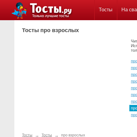
Тосты
На сва
Тосты про взрослых
Чи
Ис
тол
пр
пр
про
про
про
пр
про
пр
про
→
→
Тосты
Тосты
про взрослых