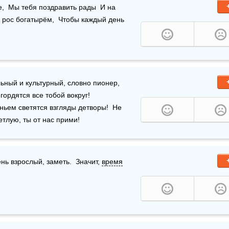
е,  Мы тебя поздравить рады  И на 
ы рос богатырём,  Чтобы каждый день 
ный и культурный, словно пионер,  
рдятся все тобой вокруг!    
ьем светятся взгляды детворы!  Не 
етлую, ты от нас прими!
нь взрослый, заметь.  Значит, 
время