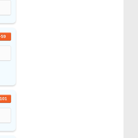
+59
101