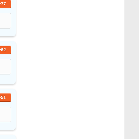
+77
+62
+51