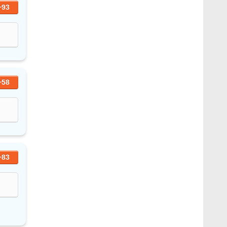
+93
+58
+83