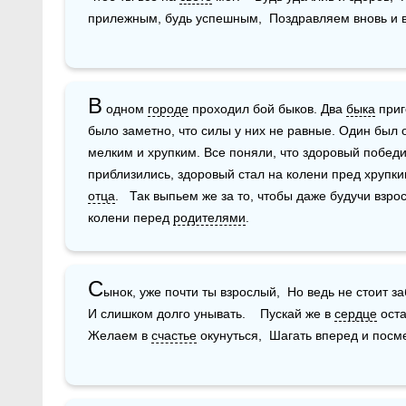
прилежным, будь успешным,  Поздравляем вновь и в
В
 одном 
городе
 проходил бой быков. Два 
быка
 приг
было заметно, что силы у них не равные. Один был 
мелким и хрупким. Все поняли, что здоровый победит.
отца
.   Так выпьем же за то, чтобы даже будучи взро
колени перед 
родителями
.
С
ынок, уже почти ты взрослый,  Но ведь не стоит за
И слишком долго унывать.    Пускай же в 
сердце
 ост
Желаем в 
счастье
 окунуться,  Шагать вперед и посм