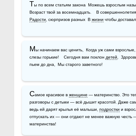
Т
ы по всем статьям закона  Можешь взрослым называ
Возраст твой за восемнадцать.    В совершеннолетия
Радости
, сюрпризов разных  В 
жизни
 чтобы доставал
М
ы начинаем вас ценить,  Когда уж сами взрослые,
слезы горькие!    Сегодня вам поклон 
детей
,  Здоров
пьем до дна,  Мы старого заветного!
С
амое красивое в 
женщине
 — материнство. Это теп
разговоры с детьми — всё дышит красотой. Даже са
ведь ей дарят крылья её малыши, 
подростки
 и взро
отпускать их — они отдают не менее важную честь —
материнства!