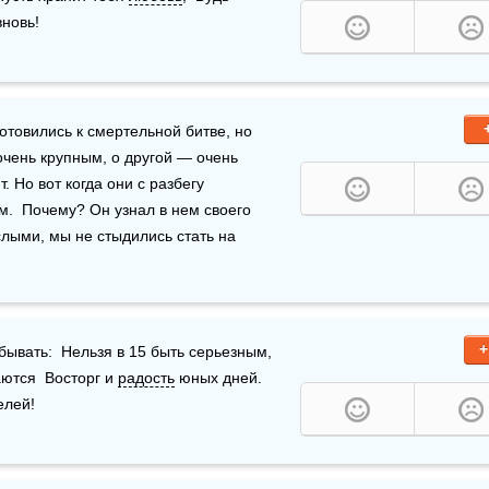
новь!
отовились к смертельной битве, но 
очень крупным, о другой — очень 
 Но вот когда они с разбегу 
приблизились, здоровый стал на колени пред хрупким.  Почему? Он узнал в нем своего 
слыми, мы не стыдились стать на 
+
бывать:  Нельзя в 15 быть серьезным,  
аются  Восторг и 
радость
 юных дней.  
елей!