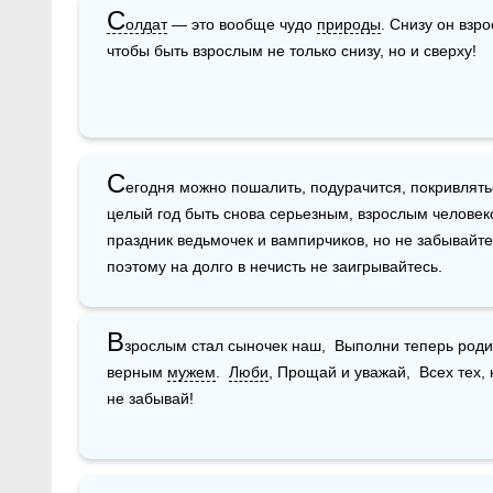
С
олдат
 — это вообще чудо 
природы
. Снизу он взро
чтобы быть взрослым не только снизу, но и сверху!
С
егодня можно пошалить, подурачится, покривлятьс
целый год быть снова серьезным, взрослым человек
праздник ведьмочек и вампирчиков, но не забывайте,
поэтому на долго в нечисть не заигрывайтесь.
В
зрослым стал сыночек наш,  Выполни теперь родит
верным 
мужем
.  
Люби
, Прощай и уважай,  Всех тех, 
не забывай!