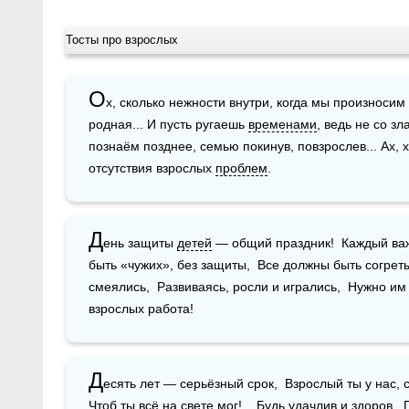
Тосты про взрослых
О
х, сколько нежности внутри, когда мы произносим 
родная... И пусть ругаешь 
временами
, ведь не со зл
познаём позднее, семью покинув, повзрослев... Ах, хо
отсутствия взрослых 
проблем
.
Д
ень защиты 
детей
 — общий праздник!  Каждый ва
быть «чужих», без защиты,  Все должны быть согреты 
смеялись,  Развиваясь, росли и игрались,  Нужно им
взрослых работа!
Д
есять лет — серьёзный срок,  Взрослый ты у нас, 
Чтоб ты всё на 
свете
 мог!    Будь удачлив и здоров, 