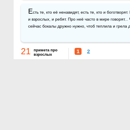
Е
сть те, кто её ненавидят, есть те, кто и боготворят
и взрослых, и ребят. Про неё часто в мире говорят... 
сейчас бокалы дружно нужно, чтоб теплила и грела 
21
примета про
1
2
взрослых