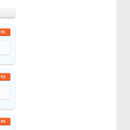
+91
+52
+95