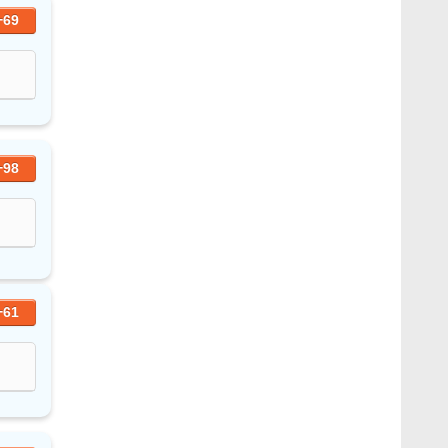
+69
+98
+61