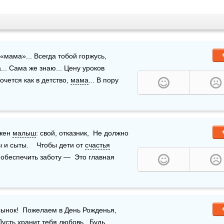
«мама»... Всегда тобой горжусь, 
а... Сама же знаю... Цену уроков 
чется как в детство, 
мама
... В пору 
жен 
малыш
: свой, отказник,  Не должно 
и сыты.    Чтобы дети от 
счастья
 обеспечить заботу —  Это главная 
сынок!  Пожелаем в День Рожденья,  
 Пусть хранит тебя 
любовь
,  Будь 