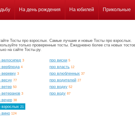
дьбу
На день рождения
На юбилей
Прикольные
тайте Тосты про взрослых. Самые лучшие и новые Тосты про взрослых.
пользуйте только проверенные тосты. Ежедневно более ста новых тосто
ько на сайте Тосты.ру.
о велосипед
про виски
3
5
о верблюда
про власть
4
12
 веревку
про влюбленных
3
37
 весну
про водителей
77
27
 ветер
про водку
50
52
о ветеранов
про воду
3
87
 вечер
38
о взрослых
21
 вино
124