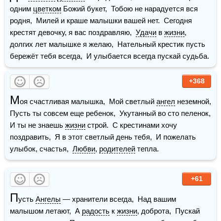
одним 
цветком
 Божий букет,  Тобою не нарадуется вся 
родня,  Милей и краше малышки вашей нет.  Сегодня 
крестят девочку, я вас поздравляю,  
Удачи
 в 
жизни
, 
долгих лет малышке я желаю,  Нательный крестик пусть 
бережёт тебя всегда,  И улыбается всегда пускай судьба.  
+368
М
оя счастливая малышка,  Мой светлый 
ангел
 неземной,  
Пусть ты совсем еще ребенок,  Укутанный во сто пеленок,  
И ты не знаешь 
жизни
 строй.  С крестинами хочу 
поздравить,  Я в этот светлый день тебя,  И пожелать 
улыбок, счастья,  
Любви
, 
родителей
 тепла. 
+61
П
усть 
Ангелы
 — хранители всегда,  Над вашим 
малышом летают,  А 
радость
 к 
жизни
, доброта,  Пускай 