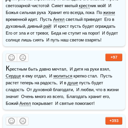
светозарной чистотой  Сияет милый 
крест
ник мой!  И 
Божья сильная рука  Хранит его всегда, пока  По 
жизни
временной идет.  Пусть 
Ангел
 светлый приведет  Его в 
духовный, дивный 
рай
!  И крест пусть будет ограждать  
Его от зла и от тревог,  Беда не ступит на порог!  И будет 
солнце лишь сиять  И путь наш светом озарять!
+97
К
рестным быть давно мечтал,  И дитя на руки взял,  
Сердце
 я ему отдал,  И 
молиться
 крепко стал.  Пусть 
растет теперь на радость,  И в 
душе
 пусть будет 
сладость  От духовной благодати,  И любви, что в жизни 
значит  Очень много из всего,  Благодать хранит его,  
Божий 
Ангел
 покрывает  И святые помогают!
+393