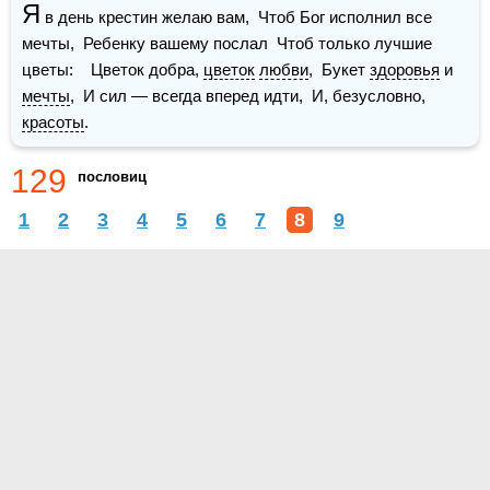
Я
 в день крестин желаю вам,  Чтоб Бог исполнил все 
мечты,  Ребенку вашему послал  Чтоб только лучшие 
цветы:    Цветок добра, 
цветок
любви
,  Букет 
здоровья
 и 
мечты
,  И сил — всегда вперед идти,  И, безусловно, 
красоты
.
129
пословиц
1
2
3
4
5
6
7
8
9