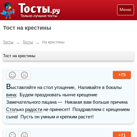
Меню
Тост на крестины
→
→
Тосты
Тосты
На крестины
Тост на крестины
+75
В
ыставляйте на стол угощение,  Наливайте в бокалы 
вина
:  Будем праздновать нынче крещение  
Замечательного пацана —  Никакая вам больше причина  
Стол
ько 
радости
 не принесет!  Поздравляем с крещением 
сына!  Пусть он умным и крепким растет!
+71