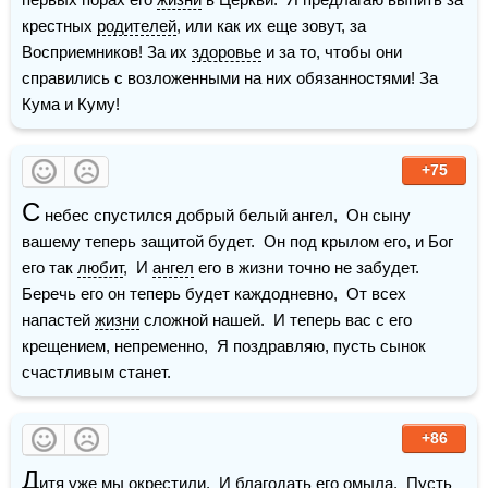
крестных 
родителей
, или как их еще зовут, за 
Восприемников! За их 
здоровье
 и за то, чтобы они 
справились с возложенными на них обязанностями! За 
Кума и Куму!
+75
С
 небес спустился добрый белый ангел,  Он сыну 
вашему теперь защитой будет.  Он под крылом его, и Бог 
его так 
любит
,  И 
ангел
 его в жизни точно не забудет.    
Беречь его он теперь будет каждодневно,  От всех 
напастей 
жизни
 сложной нашей.  И теперь вас с его 
крещением, непременно,  Я поздравляю, пусть сынок 
счастливым станет.
+86
Д
итя уже мы окрестили,  И благодать его омыла,  Пусть 