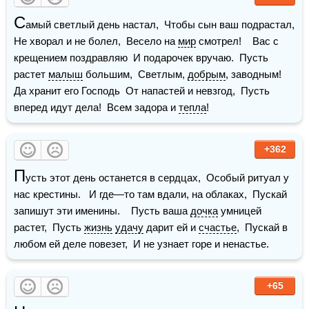
С
амый светлый день настал,  Чтобы сын ваш подрастал,  
Не хворал и не болел,  Весело на 
мир
 смотрел!    Вас с 
крещением поздравляю  И подарочек вручаю.  Пусть 
растет 
малыш
 большим,  Светлым, 
добрым
, заводным!    
Да хранит его Господь  От напастей и невзгод,  Пусть 
вперед идут дела!  Всем задора и 
тепла
!
+362
П
усть этот день останется в сердцах,  Особый ритуал у 
нас крестины.   И где—то там вдали, на облаках,  Пускай 
запишут эти именины.    Пусть ваша 
дочка
 умницей 
растет,  Пусть 
жизнь
удачу
 дарит ей и 
счастье
,  Пускай в 
любом ей деле повезет,  И не узнает горе и ненастье.
+65