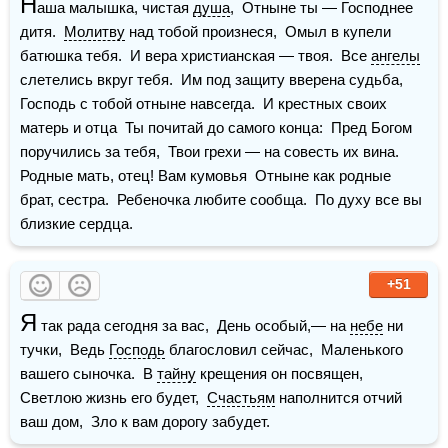
Н
аша малышка, чистая 
душа
,  Отныне ты — Господнее 
дитя.  
Молитву
 над тобой произнеся,  Омыл в купели 
батюшка тебя.  И вера христианская — твоя.  Все 
ангелы
слетелись вкруг тебя.  Им под защиту вверена судьба,  
Господь с тобой отныне навсегда.  И крестных своих 
матерь и отца  Ты почитай до самого конца:  Пред Богом 
поручились за тебя,  Твои грехи — на совесть их вина.  
Родные мать, отец! Вам кумовья  Отныне как родные 
брат, сестра.  Ребеночка любите сообща.  По духу все вы 
близкие сердца.
+51
Я
 так рада сегодня за вас,  День особый,— на 
небе
 ни 
тучки,  Ведь 
Господь
 благословил сейчас,  Маленького 
вашего сыночка.  В 
тайну
 крещения он посвящен,  
Светлою жизнь его будет,  
Счастьям
 наполнится отчий 
ваш дом,  Зло к вам дорогу забудет.  