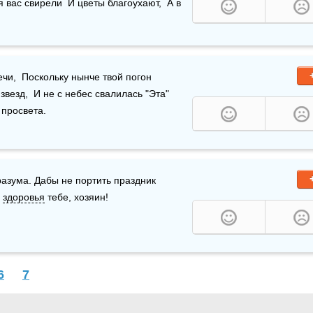
 вас свирели  И цветы благоухают,  А в 
и,  Поскольку нынче твой погон  
езд,  И не с небес свалилась "Эта"  
 просвета.
азума. Дабы не портить праздник 
 
здоровья
 тебе, хозяин!
6
7