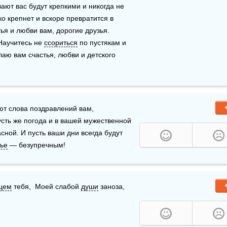
ают вас будут крепкими и никогда не 
 крепнет и вскоре превратится в 
 и любви вам, дорогие друзья. 
Научитесь не 
ссориться
 по пустякам и 
аю вам счастья, любви и детского 
т слова поздравлений вам, 
защищающим наше общее мирное голубое небо. Пусть же погода и в вашей мужественной 
ной. И пусть ваши дни всегда будут 
ье
 — безупречным!
цем
 тебя,  Моей слабой 
души
 заноза,  