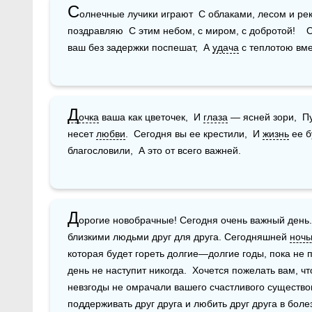
С
олнечные лучики играют  С облаками, лесом и реко
поздравляю  С этим небом, с миром, с добротой!    О
ваш без задержки поспешат,  А 
удача
 с теплотою вме
Д
очка
 ваша как цветочек,  И 
глаза
 — ясней зори,  П
несет 
любви
.  Сегодня вы ее крестили,  И 
жизнь
 ее 
благословили,  А это от всего важней.  
Д
орогие новобрачные! Сегодня очень важный день
близкими людьми друг для друга. Сегодняшней 
ноч
которая будет гореть долгие—долгие годы, пока не п
день не наступит никогда.  Хочется пожелать вам, ч
невзгоды не омрачали вашего счастливого существов
поддерживать друг друга и любить друг друга в болез