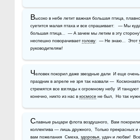
В
ысоко в небе летит важная большая птица, плавн
суетится малая птаха и все спрашивает:   — Мы куда
большая птица...  — А зачем мы летим в эту сторону
неспешно поворачивает 
голову
:  — Не знаю...  Этот 
руководителям!
Ч
еловек покорил даже звездные дали  И еще очень 
праздник в апреле не зря так назвали —  Космонавтик
стремятся все взгляды к огромному небу  И танцуют п
конечно, никто из нас в 
космосе
 не был,  Но так нуж
С
лавные рыцари флота воздушного,  Вам покорились
коллектива — лишь дружного,  Только прекрасных и с
вам пожелания  Смеха, 
здоровья
, удач и любви!  В