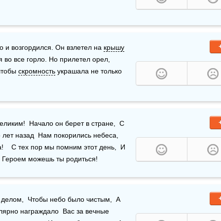
о и возгордился. Он взлетел на 
крышу
 во все горло. Но прилетел орел, 
чтобы 
скромность
 украшала не только 
ликим!  Начало он берет в стране,  С 
лет назад  Нам покорились небеса,  
!    С тех пор мы помним этот день,  И 
  Героем можешь ты родиться!
ы желаем в день чекиста  Всем, кто связан с этим делом,  Чтобы небо было чистым,  А 
улярно награждало  Вас за вечные 