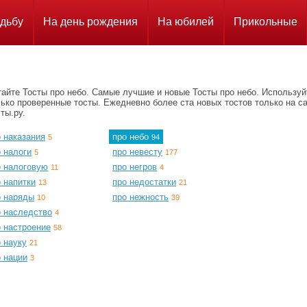
дьбу
На день рождения
На юбилей
Прикольные
айте Тосты про небо. Самые лучшие и новые Тосты про небо. Используй
ько проверенные тосты. Ежедневно более ста новых тостов только на с
ты.ру.
 наказания
про небо
5
94
 налоги
про невесту
5
177
о налоговую
про негров
11
4
 напитки
про недостатки
13
21
о наряды
про нежность
10
39
о наследство
4
о настроение
58
 науку
21
 нации
3