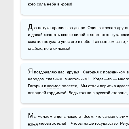
кого сила неба в крови!
Д
ва 
петуха
 дрались во дворе. Один заклевал другог
и давай хвастать своею силой и ловкостью, кукарекая
схватил петуха и унес его в небо. Так выпьем за то, 
слабых, но и сильных! 
Я
 поздравляю вас, друзья,  Сегодня с праздником ве
народом славным, многоликим!    Когда—то — много 
Гагарин в 
космос
 полетел,  Мы стали верить в чудеса
авиацией гордимся!  Ведь только в 
русской
 стороне,
М
душа
 любви хотела!    Чтобы наше государство  Рег