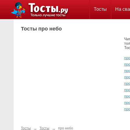
Тосты
На сва
Тосты про небо
Чит
тол
Тос
про
про
пр
про
пр
пр
пр
про
про
→
→
Тосты
Тосты
про небо