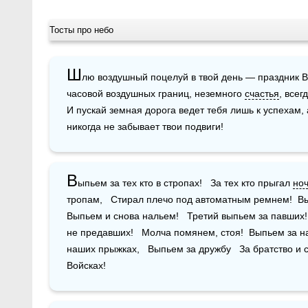
Тосты про небо
Ш
лю воздушный поцелуй в твой день — праздник В
часовой воздушных границ, неземного 
счастья
, всег
И пускай земная дорога ведет тебя лишь к успехам, а
никогда не забывает твои подвиги!
В
ыпьем за тех кто в стропах!   За тех кто прыгал 
но
тропам,   Стирал плечо под автоматным ремнем!  Выпь
Выпьем и снова нальем!   Третий выпьем за павших! 
не предавших!   Молча помянем, стоя!  Выпьем за н
наших прыжках,   Выпьем за дружбу   За братство и
Войсках!