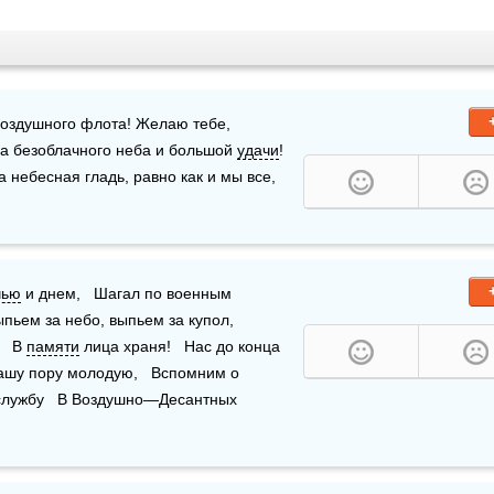
оздушного флота! Желаю тебе, 
да безоблачного неба и большой 
удачи
! 
 небесная гладь, равно как и мы все, 
чью
 и днем,   Шагал по военным 
ем за небо, выпьем за купол,   
  В 
памяти
 лица храня!   Нас до конца 
ашу пору молодую,   Вспомним о 
 службу   В Воздушно—Десантных 