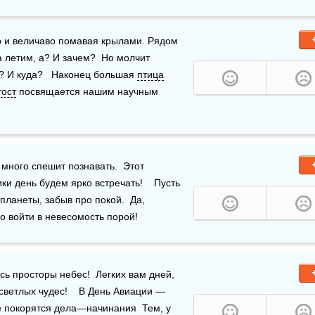
о и величаво помавая крылами. Рядом 
 летим, а? И зачем?  Но молчит 
? И куда?   Наконец большая 
птица
тост
 посвящается нашим научным 
много спешит познавать.  Этот 
и день будем ярко встречать!    Пусть 
ланеты, забыв про покой.  Да, 
но войти в невесомость порой!
 просторы небес!  Легких вам дней, 
ветлых чудес!    В День Авиации — 
се покорятся дела—начинания  Тем, у 