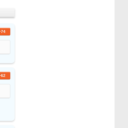
+74
+62