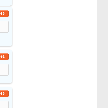
+89
+91
+89