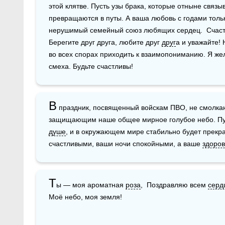
этой клятве. Пусть узы брака, которые отныне связыв
превращаются в путы. А ваша любовь с годами только
нерушимый семейный союз любящих сердец.  Счастья
Берегите друг друга, любите друг 
друг
а и уважайте! 
во всех спорах приходить к взаимопониманию. Я жел
смеха. Будьте счастливы!
В
 праздник, посвященный войскам ПВО, не смолкаю
душе
, и в окружающем мире стабильно будет прекрас
счастливыми, ваши ночи спокойными, а ваше 
здоров
Т
ы — моя ароматная 
роза
,  Поздравляю всем 
серд
Моё небо, моя земля!