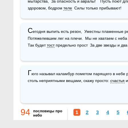
мытарства,  За опасность и авралы!    Пусть поют для
здоровом, бодром 
теле
  Силы только прибывают!
С
егодня выпить есть резон,  Уместны пламенные реч
Потяжелевшим лег на плечи.  Мы не хватаем с неба зв
Так будет 
тост
 предельно прост  За две звезды и два
Г
юго называл каламбур пометом парящего в небе р
столь неприятными вещами, скажу просто: 
счастья
 и
94
пословицы про
1
2
3
4
5
небо