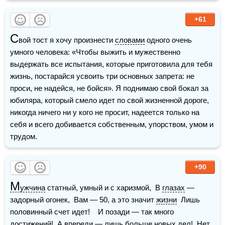
+61
С
вой тост я хочу произнести 
словами
 одного очень 
умного человека: «Чтобы выжить и мужественно 
выдержать все испытания, которые приготовила для тебя 
жизнь, постарайся усвоить три основных запрета: не 
проси, не надейся, не бойся». Я поднимаю свой бокал за 
юбиляра, который смело идет по свой жизненной дороге, 
никогда ничего ни у кого не просит, надеется только на 
себя и всего добивается собственным, упорством, умом и 
трудом.
+90
М
ужчина
 статный, умный и с харизмой,  В 
глазах
 — 
задорный огонек,  Вам — 50, а это значит 
жизни
  Лишь 
половинный счет идет!    И позади — так много 
достижений!  А впереди — лишь больше новых дел!  Нет 