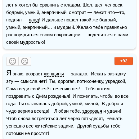
лет я хотел бы сравнить с кладом. Шел, шел человек, 
бодрый, умный, энергичный, смотрит — лежит что—то, 
поднял — 
клад
! И дальше пошел такой же бодрый, 
умный, энергичный… и мудрый. Желаю тебе правильно 
распорядиться своим сокровищем — поделиться с нами 
своей 
мудростью
!
+92
Я
 знаю, возраст 
женщины
 — загадка,  Искать разгадку 
эту — смысла нет!  Ты, дорогая, потихонечку, украдкой,  
Сама веди свой счёт течению лет!    Тебя хотим 
поздравить с Днём рожденья!  И пожелать, чтобы во все 
года  Ты оставалась доброй, умной, милой,  В добро и 
чудо верила всегда!    Любви тебе, 
здоровья
 и удачи!  
Чтоб снова встретиться лет через пятьдесят,  Решать 
успешно все житейские задачи,  Другой судьбы тебе 
потомки не простят!