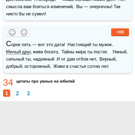
смысла вам бояться изменений,  Вы — энергичны! Так 
никто бы не сумел!
+88
С
орок пять — вот это дата!  Настоящий ты мужик.  
Милый
друг
, живи богато,  Тайны мира ты постиг.    Умный, 
сильный ты, надежный  И от дам отбоя нет,  Верный, 
добрый, осторожный,  Живи в счастье сотню лет.
34
цитаты про умных на юбилей
1
2
3