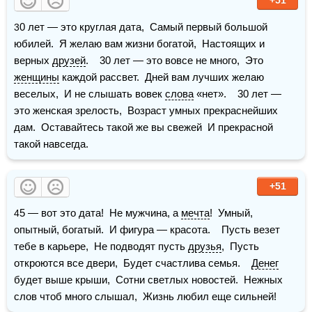
30 лет — это круглая дата,  Самый первый большой 
юбилей.  Я желаю вам жизни богатой,  Настоящих и 
верных 
друзей
.    30 лет — это вовсе не много,  Это 
женщины
 каждой рассвет.  Дней вам лучших желаю 
веселых,  И не слышать вовек 
слова
 «нет».    30 лет — 
это женская зрелость,  Возраст умных прекраснейших 
дам.  Оставайтесь такой же вы свежей  И прекрасной 
такой навсегда.
+51
45 — вот это дата!  Не мужчина, а 
мечта
!  Умный, 
опытный, богатый.  И фигура — красота.    Пусть везет 
тебе в карьере,  Не подводят пусть 
друзья
,  Пусть 
откроются все двери,  Будет счастлива семья.    
Денег
будет выше крыши,  Сотни светлых новостей.  Нежных 
слов чтоб много слышал,  Жизнь любил еще сильней!