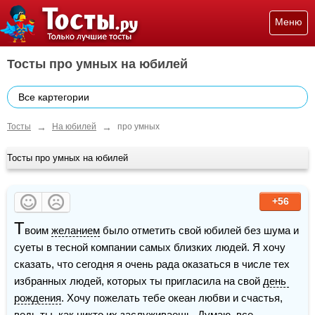
Меню
Тосты про умных на юбилей
Все картегории
→
→
Тосты
На юбилей
про умных
Тосты про умных на юбилей
+56
Т
воим 
желанием
 было отметить свой юбилей без шума и 
суеты в тесной компании самых близких людей. Я хочу 
сказать, что сегодня я очень рада оказаться в числе тех 
избранных людей, которых ты пригласила на свой 
день 
рождения
. Хочу пожелать тебе океан любви и счастья, 
ведь ты, как никто их заслуживаешь. Думаю, все 