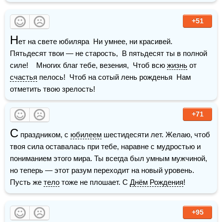
+51
Н
ет на свете юбиляра  Ни умнее, ни красивей.  
Пятьдесят твои — не старость,  В пятьдесят ты в полной 
силе!    Многих благ тебе, везения,  Чтоб всю 
жизнь
 от 
счастья
 пелось!  Чтоб на сотый лень рожденья  Нам 
отметить твою зрелость!
+71
С
 праздником, с 
юбилеем
 шестидесяти лет. Желаю, чтоб 
твоя сила оставалась при тебе, наравне с мудростью и 
пониманием этого мира. Ты всегда был умным мужчиной, 
но теперь — этот разум переходит на новый уровень. 
Пусть же 
тело
 тоже не плошает. С 
Днём Рождения
!
+95