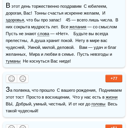
В
 этот день торжественно поздравим  С юбилеем, 
дорогая, Вас!  Тонны счастья искренне желаем,  И 
здоровья
, что бы про запас!    45 — всего лишь числа.  В 
них сокрыта мудрость лет.  Все 
желания
 — со смыслом  
Пусть не знают 
слова
 — «Нет».    Будьте вы всегда 
прелестны,  А душа хранит покой.  Нету в мире вас 
чудесней,  Умной, милой, деловой.    Вам — удач и благ 
желанных,  Мира и любви в семье.  Пусть невзгоды и 
туманы
  Не коснуться Вас нигде!
+77
З
а полвека, что прошло  С вашего рождения,  Поднимаем 
этот тост  Просто в восхищении,  Что у нас есть в 
жизни
ВЫ,  Добрый, умный, честный,  И от ног до 
головы
  Весь 
такой чудесный!
+51