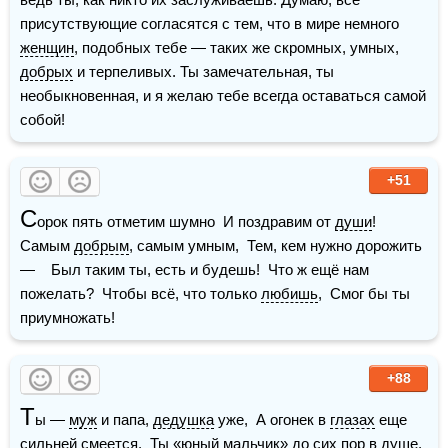
присутствующие согласятся с тем, что в мире немного 
женщин
, подобных тебе — таких же скромных, умных, 
добрых
 и терпеливых. Ты замечательная, ты 
необыкновенная, и я желаю тебе всегда оставаться самой 
собой!
+51
С
орок пять отметим шумно  И поздравим от 
души
!  
Самым 
добрым
, самым умным,  Тем, кем нужно дорожить 
—    Был таким ты, есть и будешь!  Что ж ещё нам 
пожелать?  Чтобы всё, что только 
любишь
,  Смог бы ты 
приумножать!
+88
Т
ы — 
муж
 и папа, 
дедушка
 уже,  А огонек в 
глазах
 еще 
сильней смеется.  Ты «юный мальчик» до сих пор в душе,  