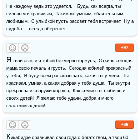
Не каждому ведь это удается.    Будь, как всегда, ты 
сильным и красивым,  Таким же умным, обаятельным, 
любимым.  С улыбкой пусть рассвет тебя встречает,  Ну а 
судьба — всегда оберегает.
+97
Я
 твой сын, и я тобой безмерно горжусь,  Откинь сегодня 
мама
 свою печаль и грусть.  Сегодня юбилей прекрасный 
у тебя,  И буду всем рассказывать, какая ты у меня.  Ты 
красивая, умная, а какая добрая у тебя душа,  Ты внутри 
прекрасна и снаружи хороша,  Как семью ты любишь и 
своих 
детей
!  Я желаю тебе удачи, добра и много 
счастливых дней! 
+66
К
икабидзе сравнивал свои года с богатством, а твои 60 