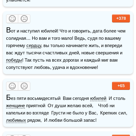
+378
В
от и наступил юбилей! Что и говорить, дата более чем 
солидная… Но вам и того мало! Ведь, судя по вашему 
горячему 
сердцу
, вы только начинаете жить, и впереди 
вас ждут тысячи счастливых дней, новые свершения и 
победы
! Так пусть на всех дорогах и каждый миг вам 
сопутствуют любовь, удача и вдохновение! 
+65
Б
ез пяти восьмидесятый  Вам сегодня 
юбилей
  И столь 
женщине
 приятной  От души желаю всей,    Чтоб ни 
капельки во взгляде  Грусти не было у Вас,  Крепких сил, 
любимых
 рядом,  И любви большой запас!