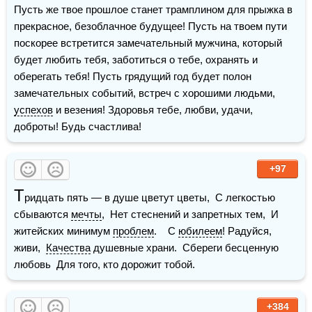
Пусть же твое прошлое станет трамплином для прыжка в 
прекрасное, безоблачное будущее! Пусть на твоем пути 
поскорее встретится замечательный мужчина, который 
будет любить тебя, заботиться о тебе, охранять и 
оберегать тебя! Пусть грядущий год будет полон 
замечательных событий, встреч с хорошими людьми, 
успехов
 и везения! Здоровья тебе, любви, удачи, 
доброты! Будь счастлива!
+97
Т
ридцать пять — в душе цветут цветы,  С легкостью 
сбываются 
мечты
,  Нет стеснений и запретных тем,  И 
житейских минимум 
проблем
.    С 
юбилеем
! Радуйся, 
живи,  
Качества
 душевные храни.  Сбереги бесценную 
любовь  Для того, кто дорожит тобой.
+384