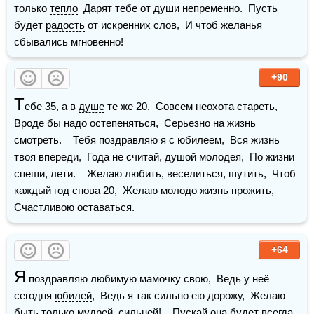
только 
тепло
  Дарят тебе от души непременно.  Пусть 
будет 
радость
 от искренних слов,  И чтоб желанья 
сбывались мгновенно!
+90
Т
ебе 35, а в 
душе
 те же 20,  Совсем неохота стареть,  
Вроде бы надо остепеняться,  Серьезно на жизнь 
смотреть.    Тебя поздравляю я с 
юбилеем
,  Вся жизнь 
твоя впереди,  Года не считай, душой молодея,  По 
жизни
спеши, лети.    Желаю любить, веселиться, шутить,  Чтоб 
каждый год снова 20,  Желаю молодо жизнь прожить,  
Счастливою оставаться.
+64
Я
 поздравляю любимую 
мамочку
 свою,  Ведь у неё 
сегодня 
юбилей
,  Ведь я так сильно ею дорожу,  Желаю 
быть только мудрей, сильней!    Пускай она будет всегда 