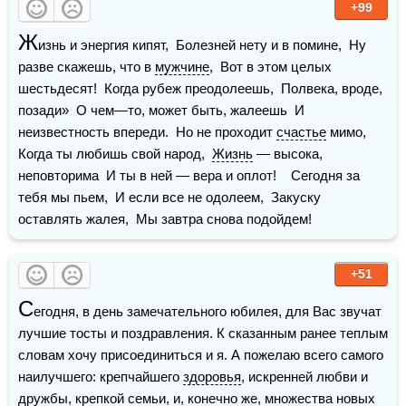
+99
Ж
изнь и энергия кипят,  Болезней нету и в помине,  Ну 
разве скажешь, что в 
мужчине
,  Вот в этом целых 
шестьдесят!  Когда рубеж преодолеешь,  Полвека, вроде, 
позади»  О чем—то, может быть, жалеешь  И 
неизвестность впереди.  Но не проходит 
счастье
 мимо,  
Когда ты любишь свой народ,  
Жизнь
 — высока, 
неповторима  И ты в ней — вера и оплот!    Сегодня за 
тебя мы пьем,  И если все не одолеем,  Закуску 
оставлять жалея,  Мы завтра снова подойдем!
+51
С
егодня, в день замечательного юбилея, для Вас звучат 
лучшие тосты и поздравления. К сказанным ранее теплым 
словам хочу присоединиться и я. А пожелаю всего самого 
наилучшего: крепчайшего 
здоровья
, искренней любви и 
дружбы
, крепкой семьи, и, конечно же, множества новых 