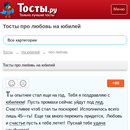
Меню
Тосты про любовь на юбилей
Все картегории
→
→
Тосты
На юбилей
про любовь
Тосты про любовь на юбилей
+89
Т
ы опытнее стал еще на год,  Тебя я поздравляю с 
юбилеем
!  Пусть промахи сейчас уйдут под 
лед
,  
Счастливее чтоб стал ты поскорее!  Исполнилось всего 
лишь 45—ть!  Еще так много пережить придется,  Любовь 
и 
счастье
 пусть к тебе летят!  Пускай тебе 
удача
улыбнется!