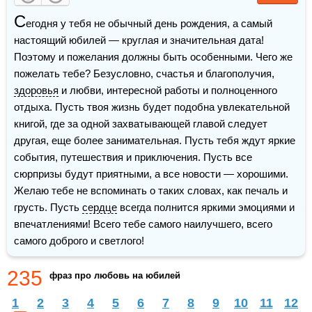
С
егодня у тебя не обычный день рождения, а самый 
настоящий юбилей — круглая и значительная дата! 
Поэтому и пожелания должны быть особенными. Чего же 
пожелать тебе? Безусловно, счастья и благополучия, 
здоровья
 и любви, интересной работы и полноценного 
отдыха. Пусть твоя жизнь будет подобна увлекательной 
книгой, где за одной захватывающей главой следует 
другая, еще более занимательная. Пусть тебя ждут яркие 
события, путешествия и приключения. Пусть все 
сюрпризы будут приятными, а все новости — хорошими. 
Желаю тебе не вспоминать о таких словах, как печаль и 
грусть. Пусть 
сердце
 всегда полнится яркими эмоциями и 
впечатлениями! Всего тебе самого наилучшего, всего 
самого доброго и светлого!
235
фраз про любовь на юбилей
1
2
3
4
5
6
7
8
9
10
11
12