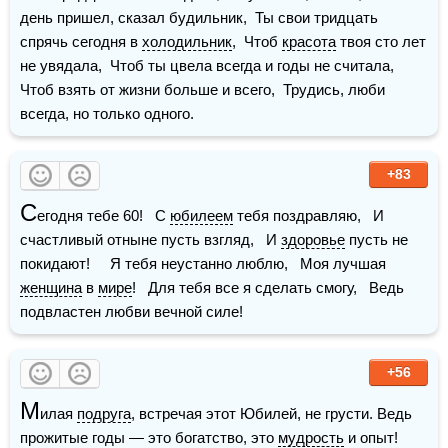
день пришел, сказал будильник,  Ты свои тридцать 
спрячь сегодня в 
холодильник
,  Чтоб 
красота
 твоя сто лет 
не увядала,  Чтоб ты цвела всегда и годы не считала,  
Чтоб взять от жизни больше и всего,  Трудись, люби 
всегда, но только одного. 
+83
С
егодня тебе 60!   С 
юбилеем
 тебя поздравляю,   И 
счастливый отныне пусть взгляд,   И 
здоровье
 пусть не 
покидают!     Я тебя неустанно люблю,   Моя лучшая 
женщина
 в 
мире
!   Для тебя все я сделать смогу,   Ведь 
подвластен любви вечной силе!
+56
М
илая 
подруга
, встречая этот Юбилей, не грусти. Ведь 
прожитые годы — это богатство, это 
мудрость
 и опыт! 