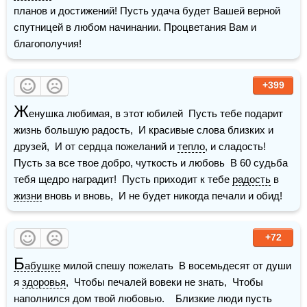
планов и достижений! Пусть удача будет Вашей верной 
спутницей в любом начинании. Процветания Вам и 
благополучия!
+399
Ж
енушка любимая, в этот юбилей  Пусть тебе подарит 
жизнь большую радость,  И красивые слова близких и 
друзей,  И от сердца пожеланий и 
тепло
, и сладость!    
Пусть за все твое добро, чуткость и любовь  В 60 судьба 
тебя щедро наградит!  Пусть приходит к тебе 
радость
 в 
жизни
 вновь и вновь,  И не будет никогда печали и обид!
+72
Б
абушке
 милой спешу пожелать  В восемьдесят от души 
я 
здоровья
,  Чтобы печалей вовеки не знать,  Чтобы 
наполнился дом твой любовью.    Близкие люди пусть 