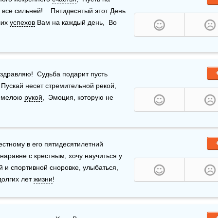
 все сильней!    Пятидесятый этот День 
их 
успехов
 Вам на каждый день,  Во 
оздравляю!  Судьба подарит пусть 
Пускай несет стремительной рекой,  
 смелою 
рукой
,  Эмоция, которую не 
пасибо за все хочу сказать я своему любимому крестному в его пятидесятилетний 
наравне с крестным, хочу научиться у 
 и спортивной сноровке, улыбаться, 
долгих лет 
жизни
!