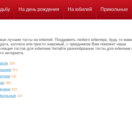
дьбу
На день рождения
На юбилей
Прикольные
мые лучшие тосты на юбилей. Поздравить любого юбиляра, будь то мам
друга, коллега или просто знакомый, с праздником Вам поможет наша
ллекция тостов для юбилеев.Читайте разнообразные тосты для юбилеев 
го интернета.
прозе
239
нщине
971
роткие
211
ме
184
жчине
623
икольные
114