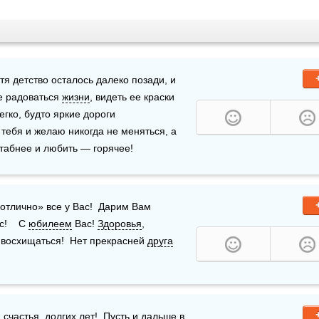
тя детство осталось далеко позади, и 
 радоваться 
жизни
, видеть ее краски 
гко, будто яркие дороги 
ебя и желаю никогда не меняться, а  
табнее и любить — горячее!
отлично» все у Вас!  Дарим Вам 
    С 
юбилеем
 Вас! 
Здоровья
, 
 восхищаться!  Нет прекрасней 
друга
 
счастья
, долгих лет!  Пусть и дальше в 