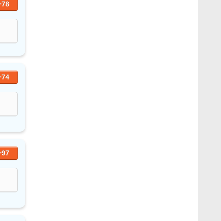
+78
+74
+97