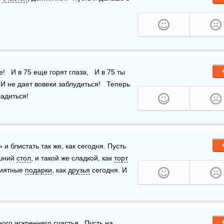
 
   И в 75 еще горят глаза,   И в 75 ты 
 И не дает вовеки заблудиться!   Теперь 
ладиться!
 блистать так же, как сегодня. Пусть 
шний 
стол
, и такой же сладкой, как 
торт
иятные 
подарки
, как 
друзья
 сегодня. И 
ого искреннего 
счастья
,  Пусть на 