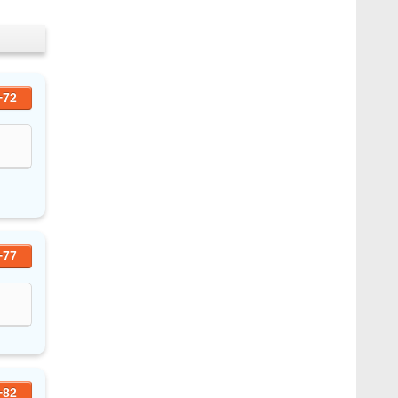
+72
+77
+82