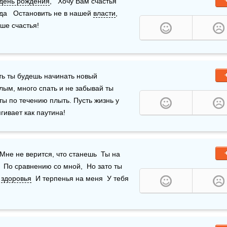
день рождения
,   Хочу Вам счастья 
да   Остановить не в нашей 
власти
,   
ьше счастья!
ть ты будешь начинать новый 
ым, много спать и не забывай ты 
ы по течению плыть. Пусть жизнь у 
ягивает как паутина!
 Мне не верится, что станешь  Ты на 
По сравнению со мной,  Но зато ты 
 
здоровья
  И терпенья на меня  У тебя 