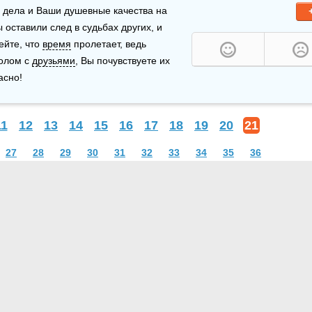
 дела и Ваши душевные качества на 
 оставили след в судьбах других, и 
ейте, что 
время
 пролетает, ведь 
толом с 
друзьями
, Вы почувствуете их 
асно!
11
12
13
14
15
16
17
18
19
20
21
27
28
29
30
31
32
33
34
35
36