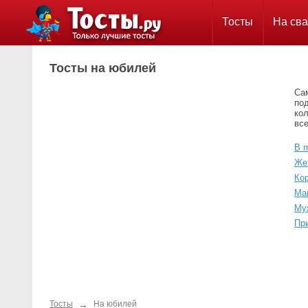
Тосты
На сва
Тосты на юбилей
Са
по
ко
все
В 
Же
Ко
Ма
Му
Пр
→
Тосты
На юбилей