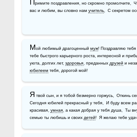
П
римите поздравления, но скромно промолчите,  Чт
вас и любим, вы словно нам 
учитель
,  С секретом о
М
ой любимый драгоценный 
муж
! Поздравляю тебя
тебе быстрого карьерного роста, интересной и приб
уюта, долгих лет, 
здоровья
, преданных 
друзей
юбилеем
 тебя, дорогой мой! 
Я
 твой сын, и я тобой безмерно горжусь,  Откинь се
Сегодня юбилей прекрасный у тебя,  И буду всем рас
красивая, 
умная
, а какая добрая у тебя душа,  Ты в
семью ты любишь и своих 
детей
!  Я желаю тебе уда