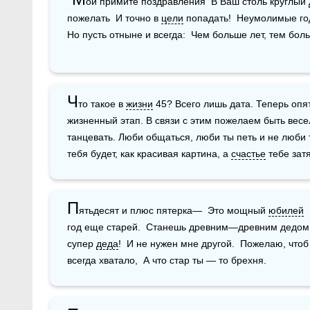
ои примите поздравления  В Ваш столь круглый 
пожелать  И точно в 
цели
 попадать!  Неумолимые го
Но пусть отныне и всегда:  Чем больше лет, тем бол
Ч
то такое в 
жизни
 45? Всего лишь дата. Теперь опя
жизненный этап. В связи с этим пожелаем быть весел
танцевать. Люби общаться, люби ты петь и не люби т
тебя будет, как красивая картина, а 
счастье
 тебе зат
П
ятьдесят и плюс пятерка—  Это мощный 
юбилей
 
год еще старей.  Станешь древним—древним дедом  
супер 
деда
!  И не нужен мне другой.  Пожелаю, чтоб
всегда хватало,  А что стар ты — то брехня. 