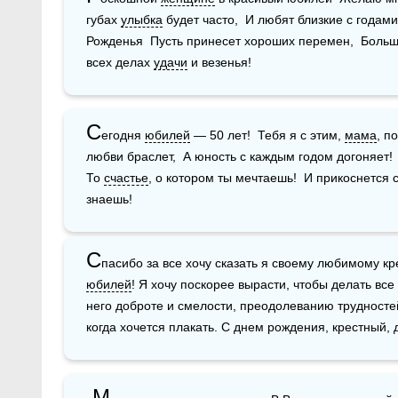
губах 
улыбка
 будет часто,  И любят близкие с годами
Рожденья  Пусть принесет хороших перемен,  Больш
всех делах 
удачи
 и везенья!
С
егодня 
юбилей
 — 50 лет!  Тебя я с этим, 
мама
, п
любви браслет,  А юность с каждым годом догоняет!  
То 
счастье
, о котором ты мечтаешь!  И прикоснется
знаешь!
С
юбилей
! Я хочу поскорее вырасти, чтобы делать все 
него доброте и смелости, преодолеванию трудностей
когда хочется плакать. С днем рождения, крестный, 
 М