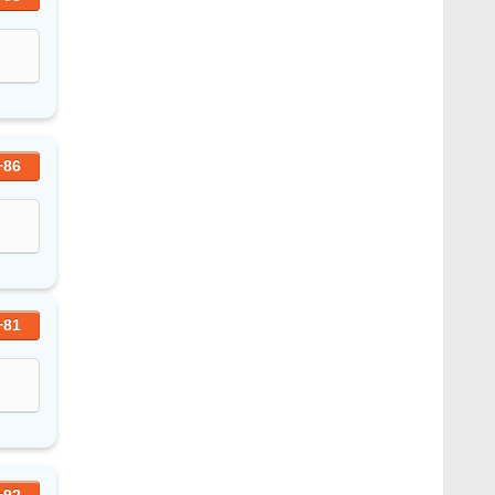
+86
+81
+92