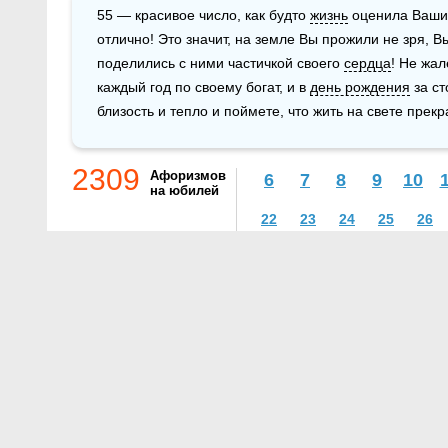
55 — красивое число, как будто 
жизнь
 оценила Ваши
отлично! Это значит, на земле Вы прожили не зря, Вы
поделились с ними частичкой своего 
сердца
! Не жал
каждый год по своему богат, и в 
день рождения
 за с
близость и тепло и поймете, что жить на свете прекр
2309
Афоризмов
6
7
8
9
10
на юбилей
22
23
24
25
26