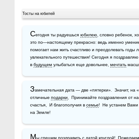
Тосты на юбилей
С
егодня ты радуешься 
юбилею
, словно ребенок, хо
это по—настоящему прекрасно: ведь именно умение
помогает нам жить счастливо и преодолевать годы ле
увлекательного путешествия! Сегодня я поздравляю т
в 
будущем
 улыбаться еще довольнее, 
мечтать
 масш
З
амечательная дата — две «пятерки».  Значит, на «
отличные 
подарки
,  Принимайте поздравления от нас!
счастья,  И благополучия в 
семье
!  Не устанем Вами
на Земле!
М
ы спешим поздравить с датой круглой!  Пожелаем