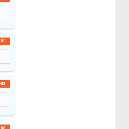
+52
+83
+98