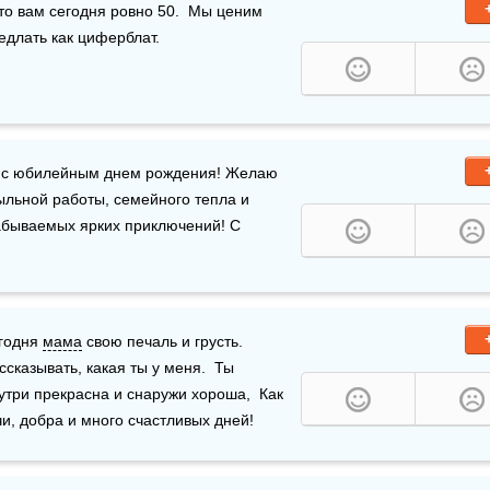
о вам сегодня ровно 50.  Мы ценим 
седлать как циферблат. 
 с юбилейным днем рождения! Желаю 
ыльной работы, семейного тепла и 
 и незабываемых ярких приключений! С 
годня 
мама
 свою печаль и грусть.  
сказывать, какая ты у меня.  Ты 
нутри прекрасна и снаружи хороша,  Как 
чи, добра и много счастливых дней! 