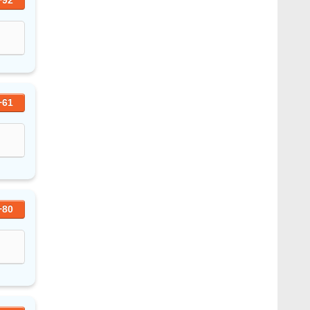
+61
+80