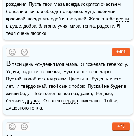
рождения
! Пусть твои 
глаза
 всегда искрятся счастьем, 
болезни и печали обходят стороной. Будь любимой, 
красивой, всегда молодой и цветущей. Желаю тебе 
весны
в душе, добра, благополучия, мира, тепла, 
радости
. Я 
тебя очень люблю!  
+401
В
 твой День Рожденья моя Мама.  Я пожелать тебе хочу.  
Удачи, радости, терпенья,  Букет я роз тебе дарю.    
Пускай, подобно этим розам  Цвести ты будешь много 
лет.  И твёрдо знай, твой сын с тобою  Пускай не будет в 
жизни бед.    Тебя сегодня все поздравят,  Родные, 
близкие, 
друзья
.  От всего 
сердца
 пожелают,  Любви, 
душевного тепла.
+75