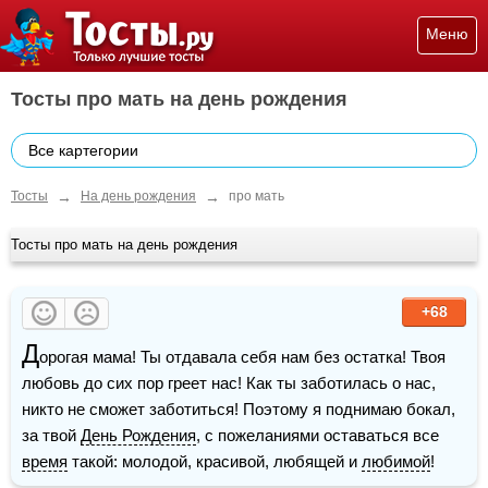
Меню
Тосты про мать на день рождения
Все картегории
→
→
Тосты
На день рождения
про мать
Тосты про мать на день рождения
+68
Д
орогая мама! Ты отдавала себя нам без остатка! Твоя 
любовь до сих пор греет нас! Как ты заботилась о нас, 
никто не сможет заботиться! Поэтому я поднимаю бокал, 
за твой 
День Рождения
, с пожеланиями оставаться все 
время
 такой: молодой, красивой, любящей и 
любимой
!  