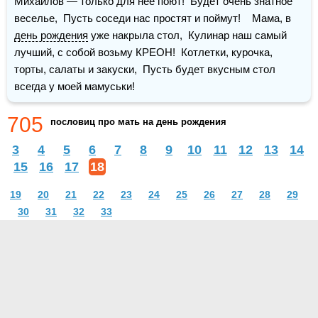
Михайлов — только для неё поют!  Будет очень знатное 
веселье,  Пусть соседи нас простят и поймут!    Мама, в 
день рождения
 уже накрыла стол,  Кулинар наш самый 
лучший, с собой возьму КРЕОН!  Котлетки, курочка, 
торты, салаты и закуски,  Пусть будет вкусным стол 
всегда у моей мамуськи!
705
пословиц про мать на день рождения
3
4
5
6
7
8
9
10
11
12
13
14
15
16
17
18
19
20
21
22
23
24
25
26
27
28
29
30
31
32
33