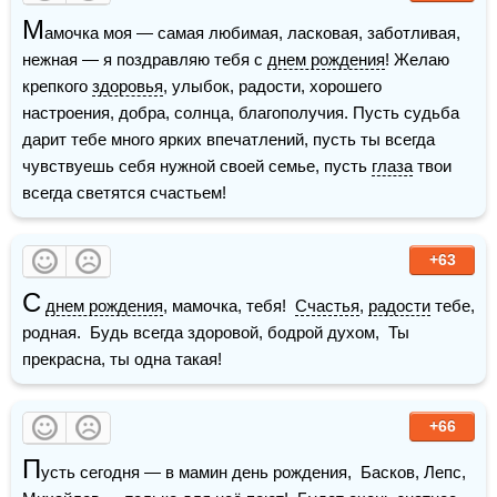
М
амочка моя — самая любимая, ласковая, заботливая, 
нежная — я поздравляю тебя с 
днем рождения
! Желаю 
крепкого 
здоровья
, улыбок, радости, хорошего 
настроения, добра, солнца, благополучия. Пусть судьба 
дарит тебе много ярких впечатлений, пусть ты всегда 
чувствуешь себя нужной своей семье, пусть 
глаза
 твои 
всегда светятся счастьем!
+63
С
днем рождения
, мамочка, тебя!  
Счастья
, 
радости
 тебе, 
родная.  Будь всегда здоровой, бодрой духом,  Ты 
прекрасна, ты одна такая!
+66
П
усть сегодня — в мамин день рождения,  Басков, Лепс, 