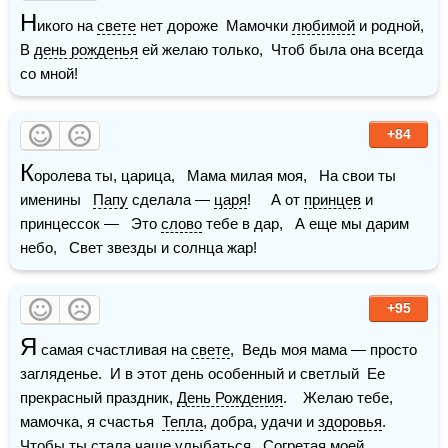
Н
икого на 
свете
 нет дороже  Мамочки 
любимой
 и родной,  
В 
день рожденья
 ей желаю только,  Чтоб была она всегда 
со мной!  
+84
К
оролева ты, царица,   Мама милая моя,   На свои ты 
именины   
Папу
 сделала — 
царя
!     А от 
принцев
 и 
принцессок —   Это 
слово
 тебе в дар,   А еще мы дарим 
небо,   Свет звезды и солнца жар!
+95
Я
 самая счастливая на 
свете
,  Ведь моя мама — просто 
загляденье.  И в этот день особенный и светлый  Ее 
прекрасный праздник, 
День Рождения
.    Желаю тебе, 
мамочка, я счастья  
Тепла
, добра, удачи и 
здоровья
.  
Чтобы ты стала чаще улыбаться,  Согретая моей 