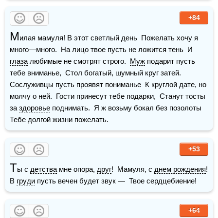
+84
М
илая мамуля! В этот светлый день  Пожелать хочу я 
много—много.  На лицо твое пусть не ложится тень  И 
глаза
 любимые не смотрят строго.  
Муж
 подарит пусть 
тебе вниманье,  Стол богатый, шумный круг затей.  
Сослуживцы пусть проявят пониманье  К круглой дате, но 
молчу о ней.  Гости принесут тебе подарки,  Станут тосты 
за 
здоровье
 поднимать.  Я ж возьму бокал без позолоты  
Тебе долгой жизни пожелать.
+53
Т
ы с 
детства
 мне опора, 
друг
!  Мамуля, с 
днем рождения
!  
В 
груди
 пусть вечен будет звук —  Твое сердцебиение!
+64