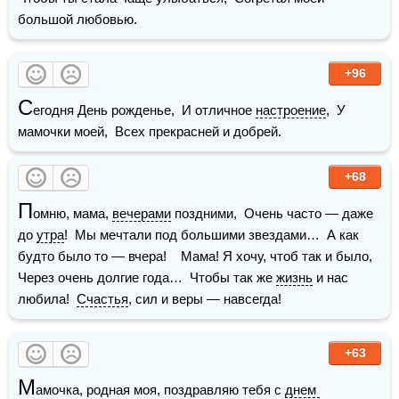
большой любовью.
+96
С
егодня День рожденье,  И отличное 
настроение
,  У 
мамочки моей,  Всех прекрасней и добрей.
+68
П
омню, мама, 
вечерами
 поздними,  Очень часто — даже 
до 
утра
!  Мы мечтали под большими звездами…  А как 
будто было то — вчера!    Мама! Я хочу, чтоб так и было,  
Через очень долгие года…  Чтобы так же 
жизнь
 и нас 
любила!  
Счастья
, сил и веры — навсегда!
+63
М
амочка, родная моя, поздравляю тебя с 
днем 