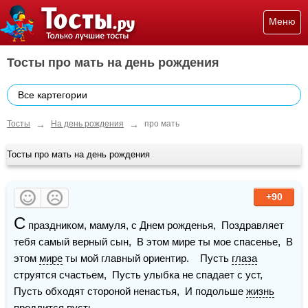
Меню
Тосты про мать на день рождения
Все картегории
→
→
Тосты
На день рождения
про мать
Тосты про мать на день рождения
+90
С
 праздником, мамуля, с Днем рожденья,  Поздравляет 
тебя самый верный сын,  В этом мире ты мое спасенье,  В 
этом 
мире
 ты мой главный ориентир.    Пусть 
глаза
струятся счастьем,  Пусть улыбка не спадает с уст,  
Пусть обходят стороной ненастья,  И подольше 
жизнь
продлится пусть.