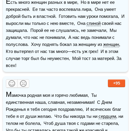
Е
сть много женщин разных в мире,  Но в мире нет ее 
прекрасней.  Ее так часто воспевала лира,  Она умеет 
доброй быть и властной.  Готовить нам уроки помогала,  И 
выросли мы только с нею вместе,  Она 
спиной
 своей нас 
защищала.  Порой ее не слушались, не замечали,  Мы 
думали, что нас не понимали,  А нас ведь понимали с 
полуслова.  Хочу поднять бокал за женщину из 
женщин
,  
Кто вытерпел от нас так много—есть уж грех!  И в этом 
случае торг был бы неуместен,  Мой тост за матерей. За 
всех!
+95
М
амочка родная моя и горячо любимая,  Ты 
единственная наша, славная, незаменимая!  С Днем 
Рожденья я тебя сегодня поздравляю,  И всяческих благ 
тебе я от души желаю.  Что бы никогда ты ни 
сердцем
, ни 
телом не болела,  Чтоб душа твоя с годами не старела,  
Что бы ты оставалась всегда такой же красивой и 