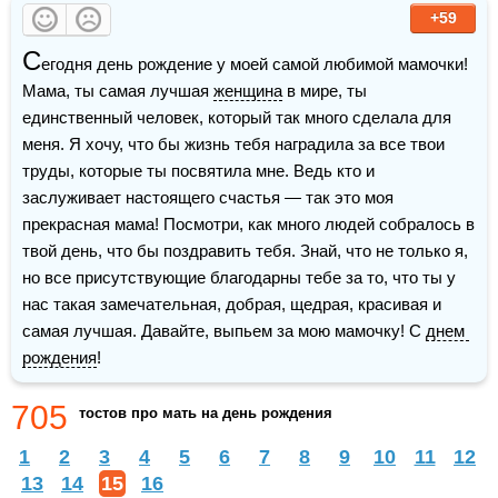
+59
С
егодня день рождение у моей самой любимой мамочки! 
Мама, ты самая лучшая 
женщина
 в мире, ты 
единственный человек, который так много сделала для 
меня. Я хочу, что бы жизнь тебя наградила за все твои 
труды, которые ты посвятила мне. Ведь кто и 
заслуживает настоящего счастья — так это моя 
прекрасная мама! Посмотри, как много людей собралось в 
твой день, что бы поздравить тебя. Знай, что не только я, 
но все присутствующие благодарны тебе за то, что ты у 
нас такая замечательная, добрая, щедрая, красивая и 
самая лучшая. Давайте, выпьем за мою мамочку! С 
днем 
рождения
!
705
тостов про мать на день рождения
1
2
3
4
5
6
7
8
9
10
11
12
13
14
15
16