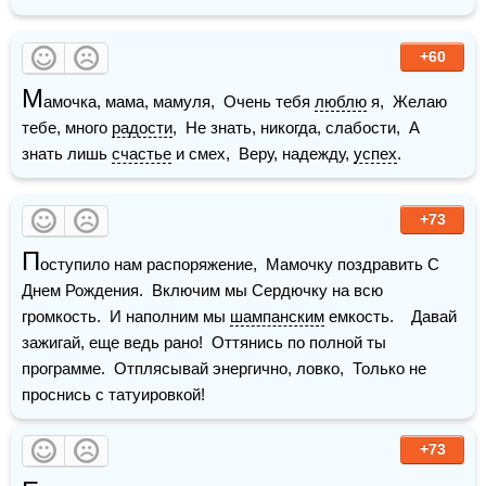
+60
М
амочка, мама, мамуля,  Очень тебя 
люблю
 я,  Желаю 
тебе, много 
радости
,  Не знать, никогда, слабости,  А 
знать лишь 
счастье
 и смех,  Веру, надежду, 
успех
.  
+73
П
оступило нам распоряжение,  Мамочку поздравить С 
Днем Рождения.  Включим мы Сердючку на всю 
громкость.  И наполним мы 
шампанским
 емкость.    Давай 
зажигай, еще ведь рано!  Оттянись по полной ты 
программе.  Отплясывай энергично, ловко,  Только не 
проснись с татуировкой!
+73