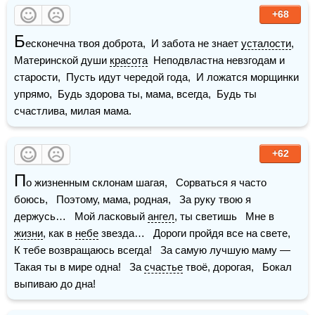
+68
Б
есконечна твоя доброта,  И забота не знает 
усталости
,  
Материнской души 
красота
  Неподвластна невзгодам и 
старости,  Пусть идут чередой года,  И ложатся морщинки 
упрямо,  Будь здорова ты, мама, всегда,  Будь ты 
счастлива, милая мама.
+62
П
о жизненным склонам шагая,   Сорваться я часто 
боюсь,   Поэтому, мама, родная,   За руку твою я 
держусь…   Мой ласковый 
ангел
, ты светишь   Мне в 
жизни
, как в 
небе
 звезда…   Дороги пройдя все на свете,   
К тебе возвращаюсь всегда!   За самую лучшую маму —   
Такая ты в мире одна!   За 
счастье
 твоё, дорогая,   Бокал 
выпиваю до дна!