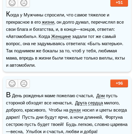
+51
К
огда у Мужчины спросили, что самое тяжелое и 
прекрасное в его 
жизни
, он долго думал, перечислял все 
свои блага и богатства, и, в конце—концов, ответил: 
«Автомобиль». Когда 
Женщине
 задали тот же самый 
вопрос, она не задумываясь ответила: «Быть матерью». 
Так поднимем же бокалы за то, чтоб у тебя, любимая 
мама, впредь в жизни были тяжелые только виллы, яхты 
и автомобили.
+96
В
 День рожденья маме пожелаю счастья,  
Дом
 пусть 
стороной обходят все ненастья,  
Друга
сердца
 милого, 
доброго, красивого,  Чтобы на 
руках
 носил и цветы всегда 
дарил!  Пусть дни будут ярче, а ночи длинней,  Фортуна 
сестрою пусть будет твоей!  Будь легкою, словно царевна
—весна,  Улыбок и счастья, любви и добра!