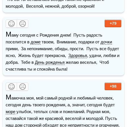
молодой,  Веселой, нежной, доброй, озорной!
+79
М
аму сегодня с Рождения днем!  Пусть радость 
поселится в 
доме
 твоем,  Внимание, подарки от 
дочки
прими,  За непонимание, обиды, прости.  Пусть все будет 
ясно,  Жизнь будет прекрасна,  
Здоровья
, удачи, любви и 
добра.  Тебе в 
День рожденья
 желаю веселья,  Чтоб 
счастлива ты и спокойна была!
+98
М
амочка моя, мой самый родной и любимый человек, 
сегодня день твоего рождения, а, значит, сегодня будет 
море
 улыбок, теплых слов и пожеланий. Родная моя, 
оставайся такой же красивой, веселой и молодой. Пусть 
наш дом стороной обходят все неприятности и огорчения. 