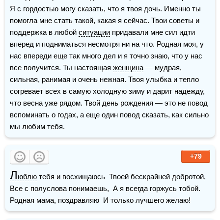
Я с гордостью могу сказать, что я твоя 
дочь
. Именно ты 
помогла мне стать такой, какая я сейчас. Твои советы и 
поддержка в любой 
ситуации
 придавали мне сил идти 
вперед и подниматься несмотря ни на что. Родная моя, у 
нас впереди еще так много дел и я точно знаю, что у нас 
все получится. Ты настоящая 
женщина
 — мудрая, 
сильная, ранимая и очень нежная. Твоя улыбка и тепло 
согревает всех в самую холодную зиму и дарит надежду, 
что весна уже рядом. Твой день рождения — это не повод 
вспоминать о годах, а еще один повод сказать, как сильно 
мы любим тебя. 
+79
Л
юблю
 тебя и восхищаюсь  Твоей бескрайней добротой,  
Все с полуслова понимаешь,  А я всегда горжусь тобой.  
Родная мама, поздравляю  И только лучшего желаю!  