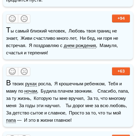
+94
Т
ы самый близкий человек,  Любовь твоя границ не 
знает,  Живи счастливо много лет,  Ни бед, ни горя не 
встречая.  Я поздравляю с 
днем рождения
,  Мамуля, 
счастья и терпения!  
+63
В
 твоих 
руках
 росла,  Я крошечным ребенком,  Тебя и 
маму по 
ночам
,  Будила плачем звонким.    Спасибо, папа, 
за ту жизнь,  Которую ты мне вручил,  За то, что многому 
меня  За годы эти научил.    Ты дорог мне за всю любовь,  
За детство сытое и славное,  Просто за то, что ты мой 
папа
 —  И это в жизни главное!