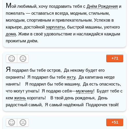
М
ой любимый, хочу поздравить тебя с 
Днём Рождения
 и 
пожелать — оставаться всегда, модным, стильным, 
молодым, спортивным и привлекательным. Успехов в 
карьере, достойной 
зарплаты
, быстрой машины, уютного 
дома
. Живи в своё удовольствие и наслаждайся каждым 
прожитым днём.
+71
Я
 подарил бы тебе остров,  Да некому будет его 
охранять!  Я подарил бы тебе 
яхту
,  Да капитана негде 
нанять!    Я подарил бы тебе машину,  Да есть опасность, 
что могут угнать!  Я подарю себя—
мужчину
!  Будет тебе с 
кем 
жизнь
 коротать!    В твой день рожденья,  День 
радостный самый,  Я самый надёжный  Подарочек твой!
+51