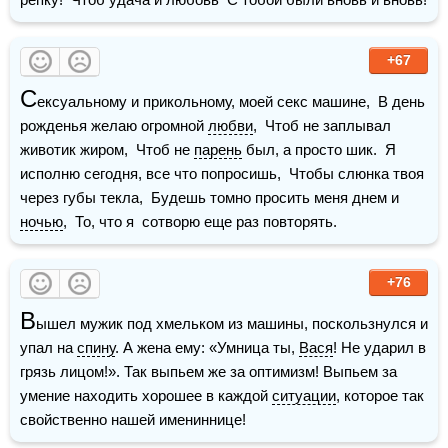
+67
С
ексуальному и прикольному, моей секс машине,  В день 
рожденья желаю огромной 
любви
,  Чтоб не заплывал 
животик жиром,  Чтоб не 
парень
 был, а просто шик.  Я 
исполню сегодня, все что попросишь,  Чтобы слюнка твоя 
через губы текла,  Будешь томно просить меня днем и 
ночью
,  То, что я  сотворю еще раз повторять.
+76
В
ышел мужик под хмельком из машины, поскользнулся и 
упал на 
спину
. А жена ему: «Умница ты, 
Вася
! Не ударил в 
грязь лицом!». Так выпьем же за оптимизм! Выпьем за 
умение находить хорошее в каждой 
ситуации
, которое так 
свойственно нашей имениннице! 