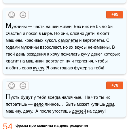
+95
М
ужчины — часть нашей жизни. Без них не было бы 
счастья и покоя в мире. Но они, словно 
дети
: любят 
машины, красивых кукол, 
самолеты
 и вертолеты. С 
годами мужчины взрослеют, но их вкусы неизменны. В 
твой день рождения я хочу пожелать кучу денег, которых 
хватит на машинки, вертолет, ну и терпения, чтобы 
любить свою 
куклу
. Я опустошаю фужер за тебя!
+78
П
усть будут у тебя всегда наличные.  На что ты их 
потратишь — 
дело
 личное…  Быть может купишь 
дом
, 
машину, дачу,  А после угостишь 
друзей
 на сдачу!
54
фразы про машины на день рождения