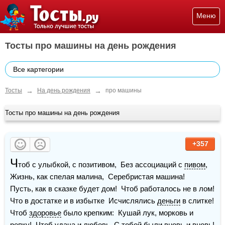
Меню
Тосты про машины на день рождения
Все картегории
→
→
Тосты
На день рождения
про машины
Тосты про машины на день рождения
+357
Ч
тоб с улыбкой, с позитивом,  Без ассоциаций с 
пивом
,  
Жизнь, как спелая малина,  Серебристая машина!    
Пусть, как в сказке будет дом!  Чтоб работалось не в лом!  
Что в достатке и в избытке  Исчислялись 
деньги
 в слитке!    
Чтоб 
здоровье
 было крепким:  Кушай лук, морковь и 
репку!  Чтоб удача и любовь  С тобой были вновь и вновь!