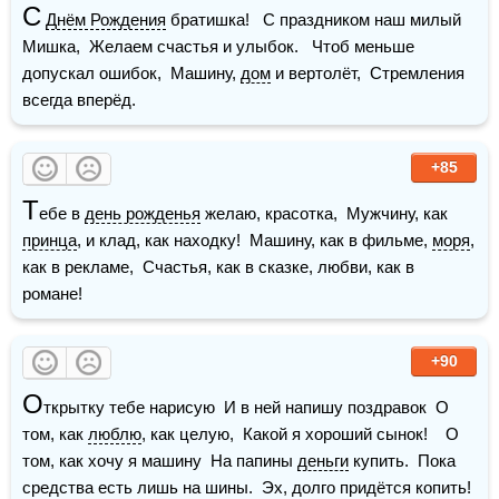
С
Днём Рождения
 братишка!   С праздником наш милый 
Мишка,  Желаем счастья и улыбок.   Чтоб меньше 
допускал ошибок,  Машину, 
дом
 и вертолёт,  Стремления 
всегда вперёд.
+85
Т
ебе в 
день рожденья
 желаю, красотка,  Мужчину, как 
принца
, и клад, как находку!  Машину, как в фильме, 
моря
, 
как в рекламе,  Счастья, как в сказке, любви, как в 
романе!
+90
О
ткрытку тебе нарисую  И в ней напишу поздравок  О 
том, как 
люблю
, как целую,  Какой я хороший сынок!    О 
том, как хочу я машину  На папины 
деньги
 купить.  Пока 
средства есть лишь на шины.  Эх, долго придётся копить!  