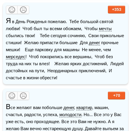
+353
Я
 в День Рожденья пожелаю.  Тебе большой святой 
любви!  Чтоб был ты всеми обожаем,  Чтобы 
мечты
сбылись твои!    Тебе сегодня сочиняю,  Свои прикольные 
стишки!  Желаю припасти большие  Для 
денег
 прочные 
мешки!    Еще парковку для машины  Не менее, чем 
мерседес
!  Чтоб покорились все вершины,  Чтоб без 
труда на них ты влез!    Желаю ярких достижений,  Людей 
достойных на пути,  Неординарных приключений,  И 
счастье в жизни обрести!
+70
В
се желают вам побольше 
денег
, 
квартир
, машин, 
счастья, радости, успеха, 
молодости
. Но... Все это у Вас 
уже есть, оно проходящее. Все это Вам не нужно. А я 
желаю Вам вечно нестареющую душу. Давайте выпьем за 