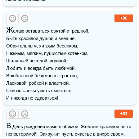
+86
Ж
елаю оставаться святой и грешной,

Быть красивой душой и внешне,

Обаятельным, хитрым бесенком,

Нежным, мягким, пушистым котенком.

Шалуньей веселой, игривой,

Любить и всегда быть любимой,

Влюбленной безумно и страстно,

Ласковой, робкой и властной.

Сквозь слезы уметь смеяться

И никогда не сдаваться!
+81
В
День рождения
маме
 любимой  Желаем красивой быть, 
неповторимой!  Закружит пусть счастье в вихре своем,  