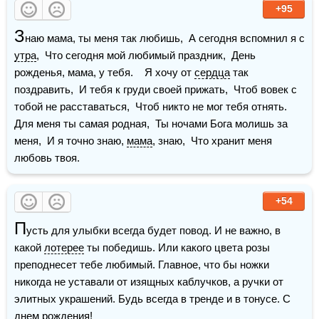
+95
З
наю мама, ты меня так любишь,  А сегодня вспомнил я с 
утра
,  Что сегодня мой любимый праздник,  День 
рожденья, мама, у тебя.    Я хочу от 
сердца
 так 
поздравить,  И тебя к груди своей прижать,  Чтоб вовек с 
тобой не расставаться,  Чтоб никто не мог тебя отнять.    
Для меня ты самая родная,  Ты ночами Бога молишь за 
меня,  И я точно знаю, 
мама
, знаю,  Что хранит меня 
любовь твоя.
+54
П
усть для улыбки всегда будет повод. И не важно, в 
какой 
лотерее
 ты победишь. Или какого цвета розы 
преподнесет тебе любимый. Главное, что бы ножки 
никогда не уставали от изящных каблучков, а ручки от 
элитных украшений. Будь всегда в тренде и в тонусе. С 
днем рождения
!