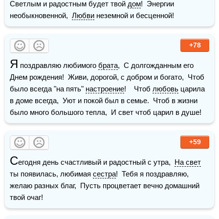
Светлым и радостным будет твой 
дом
!  Энергии 
необыкновенной,  
Любви
 неземной и бесценной!
+78
Я
 поздравляю любимого 
брата
,  С долгожданным его 
Днем рождения!  Живи, дорогой, с добром и богато,  Чтоб 
было всегда "на пять" 
настроение
!    Чтоб 
любовь
 царила 
в доме всегда,  Уют и покой был в семье.  Чтоб в жизни 
было много большого тепла,  И свет чтоб царил в душе!
+59
С
егодня день счастливый и радостный с утра,  
На свет
ты появилась, любимая 
сестра
!  Тебя я поздравляю, 
желаю разных благ,  Пусть процветает вечно домашний 
твой очаг!