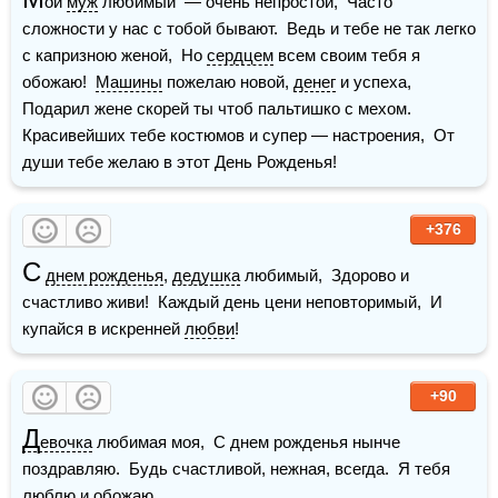
ой 
муж
 любимый  — очень непростой,  Часто 
сложности у нас с тобой бывают.  Ведь и тебе не так легко 
с капризною женой,  Но 
сердцем
 всем своим тебя я 
обожаю!  
Машины
 пожелаю новой, 
денег
 и успеха,  
Подарил жене скорей ты чтоб пальтишко с мехом.  
Красивейших тебе костюмов и супер — настроения,  От 
души тебе желаю в этот День Рожденья!
+376
С
днем рожденья
, 
дедушка
 любимый,  Здорово и 
счастливо живи!  Каждый день цени неповторимый,  И 
купайся в искренней 
любви
!
+90
Д
евочка
 любимая моя,  С днем рожденья нынче 
поздравляю.  Будь счастливой, нежная, всегда.  Я тебя 
люблю
 и обожаю...  