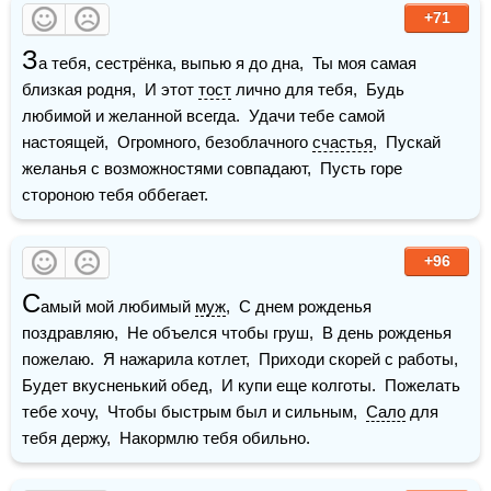
+71
З
а тебя, сестрёнка, выпью я до дна,  Ты моя самая 
близкая родня,  И этот 
тост
 лично для тебя,  Будь 
любимой и желанной всегда.  Удачи тебе самой 
настоящей,  Огромного, безоблачного 
счастья
,  Пускай 
желанья с возможностями совпадают,  Пусть горе 
стороною тебя оббегает. 
+96
С
амый мой любимый 
муж
,  С днем рожденья 
поздравляю,  Не объелся чтобы груш,  В день рожденья 
пожелаю.  Я нажарила котлет,  Приходи скорей с работы,  
Будет вкусненький обед,  И купи еще колготы.  Пожелать 
тебе хочу,  Чтобы быстрым был и сильным,  
Сало
 для 
тебя держу,  Накормлю тебя обильно.