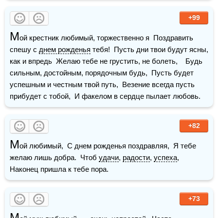
+99
М
ой крестник любимый, торжественно я  Поздравить 
спешу с 
днем рожденья
 тебя!  Пусть дни твои будут ясны, 
как и впредь  Желаю тебе не грустить, не болеть,    Будь 
сильным, достойным, порядочным будь,  Пусть будет 
успешным и честным твой путь,  Везение всегда пусть 
прибудет с тобой,  И факелом в сердце пылает любовь.
+82
М
ой любимый,  С днем рожденья поздравляя,  Я тебе 
желаю лишь добра.  Чтоб 
удачи
, 
радости
, 
успеха
,  
Наконец пришла к тебе пора. 
+73
М