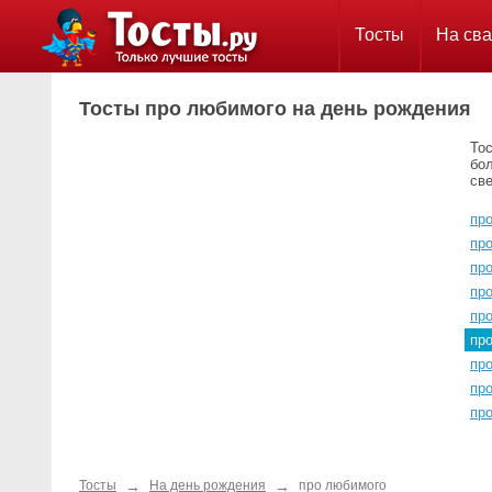
Тосты
На сва
Тосты про любимого на день рождения
Тос
бол
све
пр
пр
пр
пр
пр
пр
пр
пр
пр
→
→
Тосты
На день рождения
про любимого