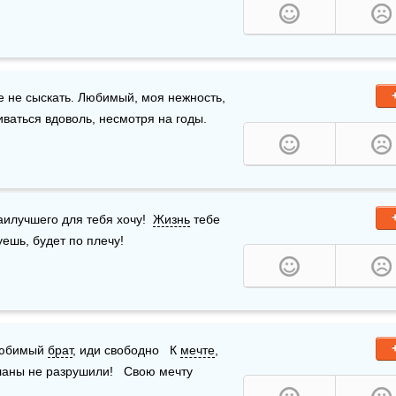
е не сыскать. Любимый, моя нежность, 
пиваться вдоволь, несмотря на годы.
аилучшего для тебя хочу!  
Жизнь
 тебе 
ешь, будет по плечу! 
Любимый 
брат
, иди свободно   К 
мечте
, 
планы не разрушили!   Свою мечту 