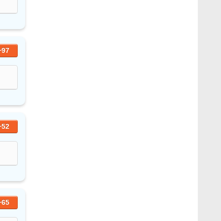
+97
+52
+65