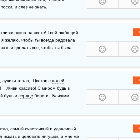
тоски, и слез не знать.
юбимая, ласковая, нежная, самая красивая и заботливая жена на свете! Твой любящий 
, я желаю, чтобы ты всегда радовала 
ать и сделать все, чтобы ты была 
лучики тепла,  Цветов с 
полей
    Живи красиво! С миром будь в 
ой будь и 
сердце
 береги,  Близким 
ятно, самый счастливый и удачливый 
 искать и 
целовать
 лягушек, а мне же 