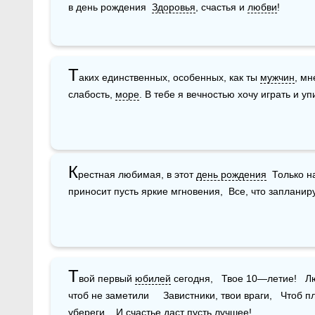
в день рождения  
Здоровья
, счастья и 
любви
!
Т
аких единственных, особенных, как ты 
мужчин
, мн
слабость, 
море
. В тебе я вечностью хочу играть и у
К
рестная любимая, в этот 
день рождения
  Только н
приносит пусть яркие мгновения,  Все, что запланиру
Т
вой первый 
юбилей
 сегодня,   Твое 10—летие!   
чтоб не заметили     Завистники, твои враги,   Чтоб 
убереги,   И 
счастье
 даст пусть лучшее!