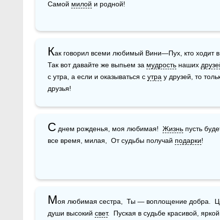
Самой 
милой
 и родной!
К
ак говорил всеми любимый Вини—Пух, кто ходит в
Так вот давайте же выпьем за 
мудрость
 наших 
друзе
с утра, а если и оказываться с 
утра
 у друзей, то тол
друзья!
С
 днем рожденья, моя любимая!  
Жизнь
 пусть буде
все время, милая,  От судьбы получай 
подарки
! 
М
оя любимая сестра,  Ты — воплощение добра.  Це
души высокий 
свет
.  Пуская в судьбе красивой, яркой,