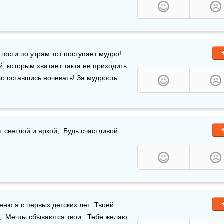
 
гости
 по утрам тот поступает мудро! 
й
, которым хватает такта не приходить 
ько оставшись ночевать! За мудрость 
т светлой и яркой,  Будь счастливой 
ню я с первых детских лет  Твоей 
  
Мечты
 сбываются твои.  Тебе желаю 