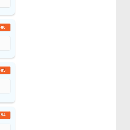
+60
+85
+54