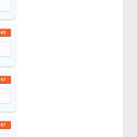
+69
+57
+87