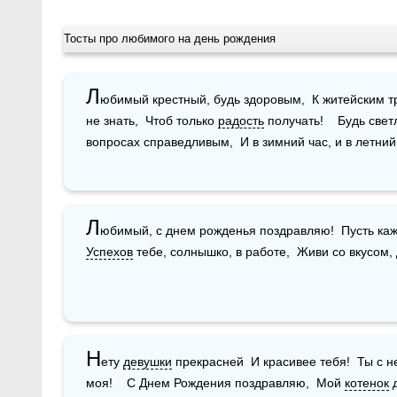
Тосты про любимого на день рождения
Л
юбимый крестный, будь здоровым,  К житейским тр
не знать,  Чтоб только 
радость
 получать!    Будь све
вопросах справедливым,  И в зимний час, и в летний
Л
Успехов
 тебе, солнышко, в работе,  Живи со вкусом,
Н
ету 
девушки
 прекрасней  И красивее тебя!  Ты с н
моя!    С Днем Рождения поздравляю,  Мой 
котенок
 