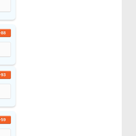
+88
+93
+59