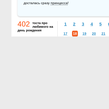
досталась сразу 
принцесса
! 
402
тоста про
1
2
3
4
5
любимого на
день рождения
17
18
19
20
21