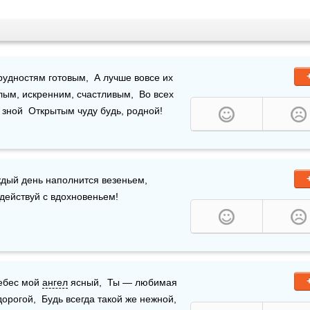
удностям готовым,  А лучше вовсе их 
тлым, искренним, счастливым,  Во всех 
 зной  Открытым чуду будь, родной!
юбимый, с днем рожденья поздравляю!  Пусть каждый день наполнится везеньем,  
 действуй с вдохновеньем! 
ебес мой 
ангел
 ясный,  Ты — любимая 
дорогой,  Будь всегда такой же нежной,  