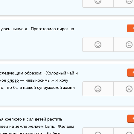
нуюсь нынче я.  Приготовила пирог на 
т следующим образом: «Холодный чай и 
ное 
слово
 — невыносимы.» Я хочу 
то, что бы в нашей супружеской 
жизни
я крепкого и сил детей растить  
ивей на земле желаем быть.  Желаем 
круг желаем замечать,  
Любить