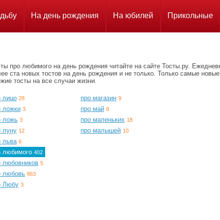
дьбу
На день рождения
На юбилей
Прикольные
ты про любимого на день рождения читайте на сайте Тосты.ру. Ежеднев
ее ста новых тостов на день рождения и не только. Только самые новые
жие тосты на все случаи жизни.
о лицо
про магазин
28
9
о ложки
про май
3
8
о ложь
про маленьких
3
18
о луну
про малышей
12
10
о льва
6
о любимого
402
о любовников
5
о любовь
863
о Любу
3