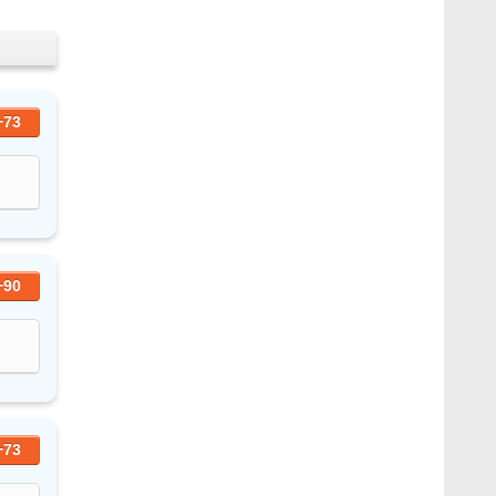
+73
+90
+73