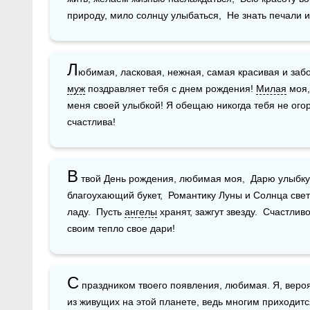
природу, мило солнцу улыбаться,  Не знать печали и 
Л
муж
 поздравляет тебя с днем рождения! 
Милая
 моя
меня своей улыбкой! Я обещаю никогда тебя не огорч
счастлива!
В
 твой День рождения, любимая моя,  Дарю улыбку, 
благоухающий букет,  Романтику Луны и Солнца свет!
ладу.  Пусть 
ангелы
 хранят, зажгут звезду.  Счастлив
своим тепло свое дари!
С
 праздником твоего появления, любимая. Я, веро
из живущих на этой планете, ведь многим приходится