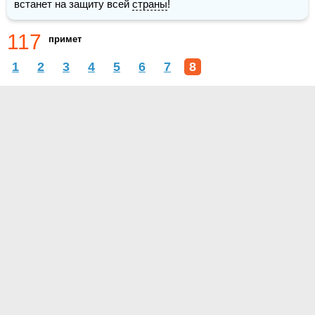
встанет на защиту всей 
страны
!
117
примет
1
2
3
4
5
6
7
8
О проекте
Контакты
Условия использования