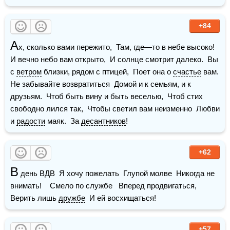
+84
А
х, сколько вами пережито,  Там, где—то в небе высоко!  
И вечно небо вам открыто,  И солнце смотрит далеко.  Вы 
с 
ветром
 близки, рядом с птицей,  Поет она о 
счастье
 вам.  
Не забывайте возвратиться  Домой и к семьям, и к 
друзьям.  Чтоб быть вину и быть веселью,  Чтоб стих 
свободно лился так,  Чтобы светил вам неизменно  Любви 
и 
радости
 маяк.  За 
десантников
!
+62
В
 день ВДВ  Я хочу пожелать  Глупой молве  Никогда не 
внимать!    Смело по службе   Вперед продвигаться,  
Верить лишь 
дружбе
  И ей восхищаться!
+57