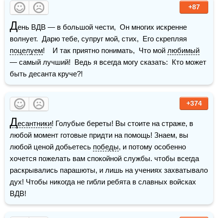
+87
Д
ень ВДВ — в большой чести,  Он многих искренне 
волнует.  Дарю тебе, супруг мой, стих,  Его скрепляя 
поцелуем
!    И так приятно понимать,  Что мой 
любимый
— самый лучший!  Ведь я всегда могу сказать:  Кто может 
быть десанта круче?!
+374
Д
есантники
! Голубые береты! Вы стоите на страже, в 
любой момент готовые придти на помощь! Знаем, вы 
любой ценой добьетесь 
победы
, и потому особенно 
хочется пожелать вам спокойной службы. чтобы всегда 
раскрывались парашюты, и лишь на учениях захватывало 
дух! Чтобы никогда не гибли ребята в славных войсках 
ВДВ! 