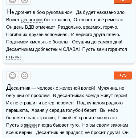
Н
е дрогнет в бою рукопашном,  Да будет наказано зло,  
Воюет 
десантник
 бесстрашно,  Он знает своё ремесло.  
Он день ВДВ отмечает  Раздольно, вразмах, горячо,  
Погибших друзей вспоминая,  И верного 
друга
 плечо.  
Поднимем хмельные бокалы,  Осушим до самого дна!  
Десантникам доблестным СЛАВА!  Пусть вами гордится 
страна
.
+75
Д
есантник — человек с железной волей!  Мужчина, не 
бегущий от проблем!  В десантниках всегда живут герои!  
Их не страшит и ветер перемен!  Под купалом родного 
парашюта,  Храня у сердца голубой берет!  Вы небо 
бережете над страною,  Покой её храните много лет!  
Пусть в 
жизни
 иногда бывает туго,  Но вы своим законам 
всё ж верны!  Десантник не придаст, не бросит друга!  Он 