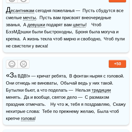
Д
есантникам
 сегодня пожеланья —  Пусть сбудутся все 
смелые 
мечты
.  Пусть вам присвоят внеочередные 
званья,  А 
девушки
 подарят вам 
цветы
!    Чтоб 
БээМДэшки были быстроходны,  Броня была могуча и 
крепка.  А жизнь текла чтоб мирно и свободно,  Чтоб пули 
не свистели у виска!
+50
«З
а ВДВ!» — кричат ребята,  В фонтан ныряя с головой.  
Они отнюдь не виноваты,  Обычай ведь у них такой.    
Бутылки бьют, а что поделать —  Нельзя 
традиции
менять.  Да и вообще, святое дело —  С размахом 
праздник отмечать.    Ну что ж, тебя я поздравляю,  Скажу 
нехитрые слова:  Тебе по прежнему желаю,  Была чтоб 
крепче 
голова
!