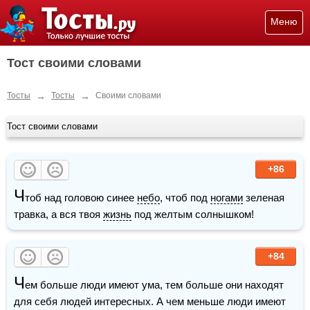
Меню
Тост своими словами
→
→
Тосты
Тосты
Своими словами
Тост своими словами
+86
Ч
тоб над головою синее 
небо
, чтоб под 
ногами
 зеленая 
травка, а вся твоя 
жизнь
 под желтым солнышком!
+84
Ч
ем больше люди имеют ума, тем больше они находят 
для себя людей интересных. А чем меньше люди имеют 