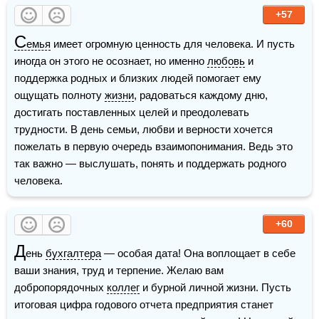
+57
С
емья
 имеет огромную ценность для человека. И пусть 
иногда он этого не осознает, но именно 
любовь
 и 
поддержка родных и близких людей помогает ему 
ощущать полноту 
жизни
, радоваться каждому дню, 
достигать поставленных целей и преодолевать 
трудности. В день семьи, любви и верности хочется 
пожелать в первую очередь взаимопонимания. Ведь это 
так важно — выслушать, понять и поддержать родного 
человека.
+60
Д
ень 
бухгалтера
 — особая дата! Она воплощает в себе 
ваши знания, труд и терпение. Желаю вам 
добропорядочных 
коллег
 и бурной личной жизни. Пусть 
итоговая цифра годового отчета предприятия станет 