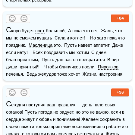
+84
С
коро будет 
пост
 большой,  А пока что нет,  Жаль, что 
мы не сможем кушать  Сала и котлет!    Но зато пока что 
праздник,  
Масленица
 это,  Пусть навеет аппетит  Даже 
если нету!    Всех поздравить мы хотим  С днем 
благоприятным,  Пусть для вас он превратится  В пир 
души приятный!    Чтобы блинчиков поели,  
Пирожков
, 
печенья,  Ведь желудок тоже хочет  Жизни, настроения!
+96
С
егодня наступил ваш праздник — день налоговых 
органов! Пусть погода не радует, но это не важно, если в 
сердце живут любовь и понимание! Желаем сохранить в 
своей 
памяти
 только приятные воспоминания о работе и о 
людях, с которыми вам довелось встречаться. 
Жизнь