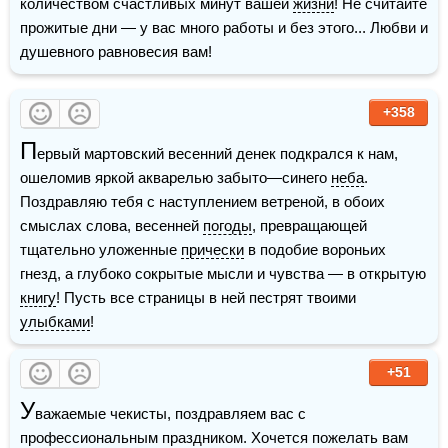
количеством счастливых минут вашей 
жизни
! Не считайте 
прожитые дни — у вас много работы и без этого... Любви и 
душевного равновесия вам!
+358
П
ервый мартовский весенний денек подкрался к нам, 
ошеломив яркой акварелью забыто—синего 
неба
. 
Поздравляю тебя с наступлением ветреной, в обоих 
смыслах слова, весенней 
погоды
, превращающей 
тщательно уложенные 
прически
 в подобие вороньих 
гнезд, а глубоко сокрытые мысли и чувства — в открытую 
книгу
! Пусть все страницы в ней пестрят твоими 
улыбками
!
+51
У
важаемые чекисты, поздравляем вас с 
профессиональным праздником. Хочется пожелать вам 