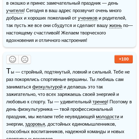
в окошко и принес замечательный праздник — день 
учителя
! Сегодня в ваш адрес прозвучит очень много 
добрых и хороших пожеланий от 
учеников
 и родителей, 
так пусть же все они сбудутся и сделают вашу 
жизнь
 по—
настоящему счастливой! Желаем творческого 
вдохновения и отличного настроения!
+100
Т
ы — стройный, подтянутый, ловкий и сильный. Тебе не 
раз покорялись спортивные вершины. Ты любишь сам 
заниматься 
физкультурой
 и делаешь это так 
зажигательно, что всех заряжаешь своей энергией и 
любовью к спорту. Ты — удивительный 
тренер
! Поэтому в 
день физкультурника — твой профессиональный 
праздник, мы желаем тебе неувядающей 
молодости
 и 
энергии, 
здоровья
, достойных единомышленников, 
способных воспитанников, надежной команды и новых 
спортивных рекордов.