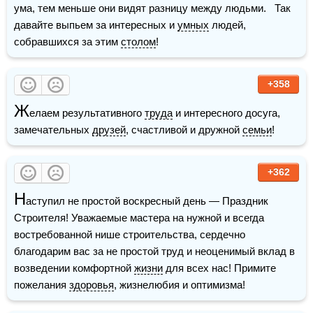
ума, тем меньше они видят разницу между людьми.   Так 
давайте выпьем за интересных и 
умных
 людей, 
собравшихся за этим 
столом
! 
+358
Ж
елаем результативного 
труда
 и интересного досуга, 
замечательных 
друзей
, счастливой и дружной 
семьи
!
+362
Н
аступил не простой воскресный день — Праздник 
Строителя! Уважаемые мастера на нужной и всегда 
востребованной нише строительства, сердечно 
благодарим вас за не простой труд и неоценимый вклад в 
возведении комфортной 
жизни
 для всех нас! Примите 
пожелания 
здоровья
, жизнелюбия и оптимизма!