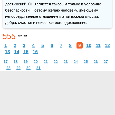
достижений. Он является таковым только в условиях 
безопасности. Поэтому желаю человеку, имеющему 
непосредственное отношение к этой важной миссии, 
добра, 
счастья
 и неиссякаемого вдохновения.
555
цитат
1
2
3
4
5
6
7
8
9
10
11
12
13
14
15
16
17
18
19
20
21
22
23
24
25
26
27
28
29
30
31